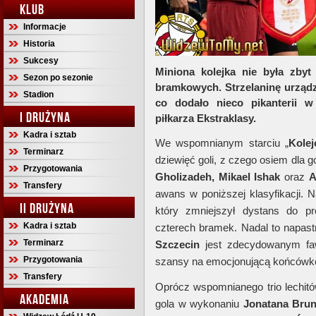
KLUB
Informacje
Historia
Sukcesy
Miniona kolejka nie była zby
Sezon po sezonie
bramkowych. Strzelaninę urządz
Stadion
co dodało nieco pikanterii w
I DRUŻYNA
piłkarza Ekstraklasy.
Kadra i sztab
We wspomnianym starciu „
Kolej
Terminarz
dziewięć goli, z czego osiem dla 
Przygotowania
Gholizadeh, Mikael Ishak
oraz
A
Transfery
awans w poniższej klasyfikacji.
II DRUŻYNA
który zmniejszył dystans do 
Kadra i sztab
czterech bramek. Nadal to napas
Terminarz
Szczecin
jest zdecydowanym fawo
Przygotowania
szansy na emocjonującą końcówkę
Transfery
Oprócz wspomnianego trio lechit
AKADEMIA
gola w wykonaniu
Jonatana Bru