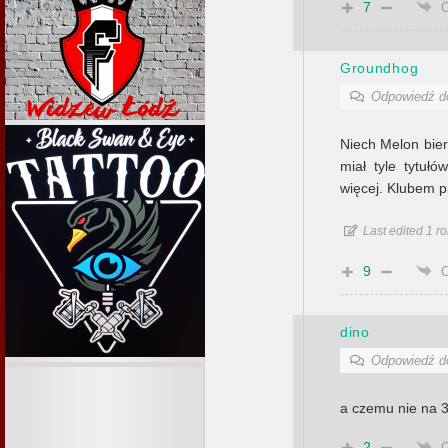
7
Groundhog
Odpowiedź 
Niech Melon bier
miał tyle tytuł
więcej. Klubem pie
Last edited 1 
9
dino
Odpowiedź 
a czemu nie na 30
2