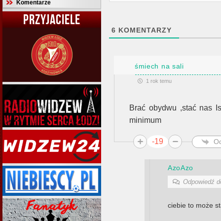
Komentarze
PRZYJACIELE
6
KOMENTARZY
śmiech na sali
1 rok temu
Brać obydwu ,stać nas Is
minimum
-19
O
AzoAzo
Odpowiedź 
ciebie to może s