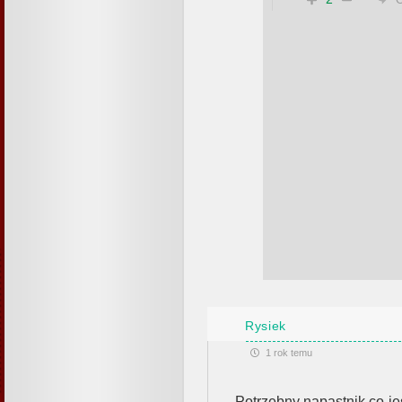
Rysiek
1 rok temu
Potrzebny napastnik co jes