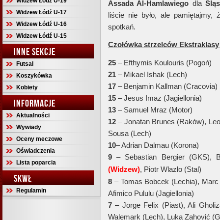
Widzew Łódź U-19
Assada Al-Hamlawiego
dla
Ślą
Widzew Łódź U-17
liście nie było, ale pamiętajmy,
Widzew Łódź U-16
spotkań.
Widzew Łódź U-15
Czołówka strzelców Ekstraklasy 
INNE SEKCJE
25
– Efthymis Koulouris (Pogoń)
Futsal
21
– Mikael Ishak (Lech)
Koszykówka
17
– Benjamin Kallman (Cracovia)
Kobiety
15
– Jesus Imaz (Jagiellonia)
INFORMACJE
13
– Samuel Mraz (Motor)
Aktualności
12
– Jonatan Brunes (Raków), L
Wywiady
Sousa (Lech)
Oceny meczowe
10
– Adrian Dalmau (Korona)
Oświadczenia
9
– Sebastian Bergier (GKS), B
Lista poparcia
(Widzew)
, Piotr Wlazło (Stal)
SKWŁ
8
– Tomas Bobcek (Lechia), Marc 
Regulamin
Afimico Pululu (Jagiellonia)
7
– Jorge Felix (Piast), Ali Gholi
Walemark (Lech), Luka Zahović (G