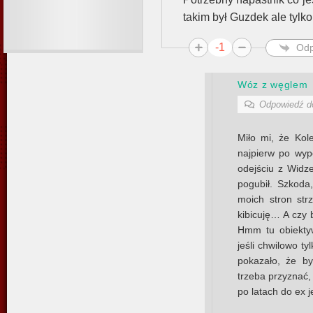
takim był Guzdek ale tylko
-1
Odp
Wóz z węglem
Odpowiedź 
Miło mi, że Kol
najpierw po wy
odejściu z Widze
pogubił. Szkoda
moich stron str
kibicuję… A czy b
Hmm tu obiekty
jeśli chwilowo ty
pokazało, że by
trzeba przyznać,
po latach do ex 