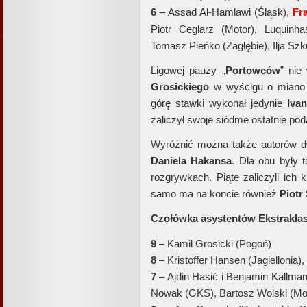
6
– Assad Al-Hamlawi (Śląsk),
Fr
Piotr Ceglarz (Motor), Luquinha
Tomasz Pieńko (Zagłębie), Ilja Szk
Ligowej pauzy „
Portowców
” nie
Grosickiego
w wyścigu o miano n
górę stawki wykonał jedynie
Iva
zaliczył swoje siódme ostatnie pod
Wyróżnić można także autorów 
Daniela Hakansa
. Dla obu były 
rozgrywkach. Piąte zaliczyli ich
samo ma na koncie również
Piotr
Czołówka asystentów Ekstraklasy
9
– Kamil Grosicki (Pogoń)
8
– Kristoffer Hansen (Jagiellonia),
7
– Ajdin Hasić i Benjamin Kallma
Nowak (GKS), Bartosz Wolski (Mot