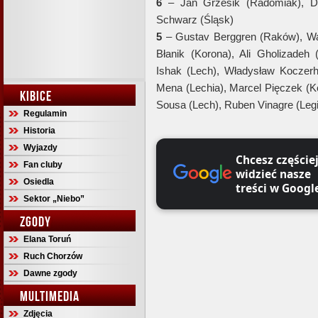
6
– Jan Grzesik (Radomiak), Dan
Schwarz (Śląsk)
5
– Gustav Berggren (Raków), W
Błanik (Korona), Ali Gholizadeh 
Ishak (Lech), Władysław Koczerh
Mena (Lechia), Marcel Pięczek (Ko
KIBICE
Sousa (Lech), Ruben Vinagre (Legi
Regulamin
Historia
Wyjazdy
Chcesz częście
Fan cluby
widzieć nasze
Osiedla
treści w Googl
Sektor „Niebo”
ZGODY
Elana Toruń
Ruch Chorzów
Dawne zgody
MULTIMEDIA
Zdjęcia