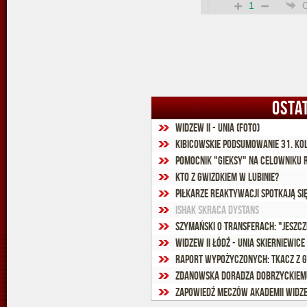
1
OSTA
Widzew II - Unia (foto)
Kibicowskie podsumowanie 31. ko
Pomocnik "Gieksy" na celowniku 
Kto z gwizdkiem w Lubinie?
Piłkarze Reaktywacji spotkają się 
Ishak skraca dystans
Widzew II Łódź - Unia Skierniewice 
Raport wypożyczonych: Tkacz z 
Zdanowska doradza Dobrzyckiem
Zapowiedź meczów Akademii Widze