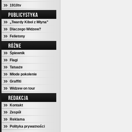
1910tv
PUBLICYSTYKA
„Twardy Kibol z Młyna”
Dlaczego Widzew?
Felietony
RÓŻNE
Śpiewnik
Flagi
Tatuaże
Młode pokolenie
Graffiti
Widzew on tour
REDAKCJA
Kontakt
Zespół
Reklama
Polityka prywatności