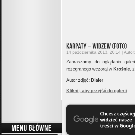
Karpaty – Widzew (foto)
14 października 2013, 20:14 | Autor
Zapraszamy do oglądania gale
rozegranego wczoraj w
Krośnie
, 
Autor zdjęć:
Dialer
Kliknij, aby przejść do galerii
Chcesz częście
widzieć nasze
treści w Googl
MENU GŁÓWNE