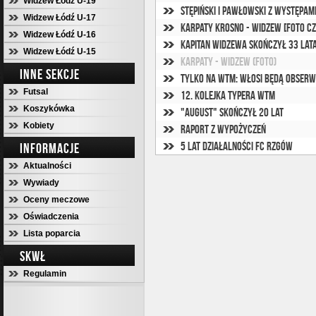
Widzew Łódź U-19
Stępiński i Pawłowski z występam
Widzew Łódź U-17
Karpaty Krosno - Widzew [foto cz. 
Widzew Łódź U-16
Kapitan Widzewa skończył 33 lat
Widzew Łódź U-15
Karpaty - Widzew (foto)
INNE SEKCJE
Tylko na WTM: Włosi będą obserw
Futsal
12. kolejka Typera WTM
Koszykówka
"August" skończył 20 lat
Kobiety
Raport z wypożyczeń
5 lat działalności FC Rzgów
INFORMACJE
Aktualności
Wywiady
Oceny meczowe
Oświadczenia
Lista poparcia
SKWŁ
Regulamin