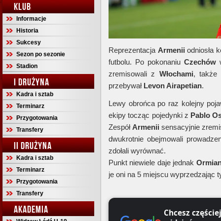
KLUB
Informacje
Historia
Sukcesy
Reprezentacja
Armenii
odniosła k
Sezon po sezonie
futbolu. Po pokonaniu
Czechów
w
Stadion
zremisowali z
Włochami
, także
I DRUŻYNA
przebywał
Levon Airapetian
.
Kadra i sztab
Lewy obrońca po raz kolejny poja
Terminarz
ekipy tocząc pojedynki z
Pablo O
Przygotowania
Zespół
Armenii
sensacyjnie zrem
Transfery
dwukrotnie obejmowali prowadzen
II DRUŻYNA
zdołali wyrównać.
Kadra i sztab
Punkt niewiele daje jednak
Ormia
Terminarz
je oni na 5 miejscu wyprzedzając 
Przygotowania
Transfery
AKADEMIA
Chcesz częście