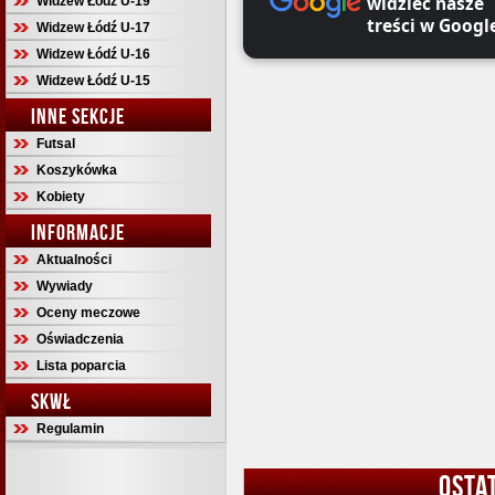
widzieć nasze
Widzew Łódź U-19
treści w Googl
Widzew Łódź U-17
Widzew Łódź U-16
Widzew Łódź U-15
INNE SEKCJE
Futsal
Koszykówka
Kobiety
INFORMACJE
Aktualności
Wywiady
Oceny meczowe
Oświadczenia
Lista poparcia
SKWŁ
Regulamin
OSTA