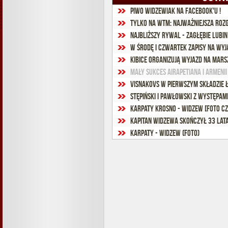
Piwo WIDZEWIAK na facebook'u !
Tylko na WTM: Najważniejsza roz
Najbliższy rywal - Zagłębie Lubin
W środę i czwartek zapisy na wyj
Kibice organizują wyjazd na Mars
Mały sukces Airapetiana i Armenii
Visnakovs w pierwszym składzie
Stępiński i Pawłowski z występam
Karpaty Krosno - Widzew [foto cz. 
Kapitan Widzewa skończył 33 lat
Karpaty - Widzew (foto)