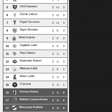
GKS Katowice
5
2
+1
3
Górnik Zabrze
6
1
+1
3
Pogoń Szczecin
7
2
+1
3
Śląsk Wrocław
8
2
0
3
Wisła Kraków
9
2
0
3
Zagłębie Lubin
10
2
0
3
Piast Gliwice
11
2
-1
3
Radomiak Radom
12
2
-1
3
Widzew Łódź
13
2
0
2
Motor Lublin
14
2
-1
1
Cracovia
15
2
-2
1
Korona Kielce
16
1
-1
0
Raków Częstochowa
17
2
-2
0
Wieczysta Kraków
17
2
-2
0