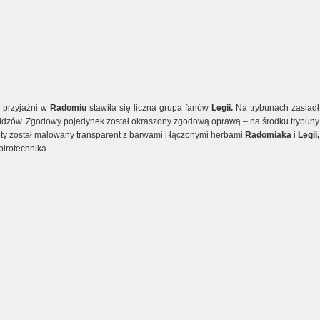
 przyjaźni w
Radomiu
stawiła się liczna grupa fanów
Legii.
Na trybunach zasiadł
idzów. Zgodowy pojedynek został okraszony zgodową oprawą – na środku trybuny
ęty został malowany transparent z barwami i łączonymi herbami
Radomiaka
i
Legii,
pirotechnika.