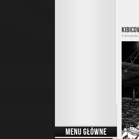
Kibico
9 listopada
MENU GŁÓWNE