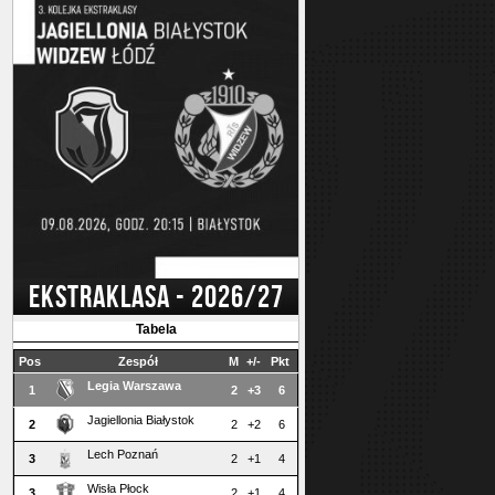
EKSTRAKLASA - 2026/27
Tabela
Pos
Zespół
M
+/-
Pkt
Legia Warszawa
1
2
+3
6
Jagiellonia Białystok
2
2
+2
6
Lech Poznań
3
2
+1
4
Wisła Płock
3
2
+1
4