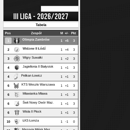
III LIGA - 2026/2027
Tabela
Pos
Zespół
M
+/-
Pkt
Olimpia Zambrów
1
1
+5
3
Widzew II Łódź
2
1
+4
3
Wigry Suwałki
3
1
+2
3
Jagiellonia II Białystok
4
1
+1
3
Pelikan Łowicz
4
1
+1
3
KTS Weszło Warszawa
6
1
+1
3
Mławianka Mława
6
1
+1
3
Świt Nowy Dwór Maz.
6
1
+1
3
Wisła II Płock
6
1
+1
3
ŁKS Łomża
10
1
-1
0
Mazovia Mińsk Maz.