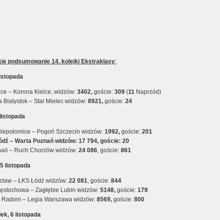
ie podsumowanie 14. kolejki Ekstraklasy
:
listopada
wice – Korona Kielce, widzów:
3402,
goście:
309
(
11
Naprzód)
a Białystok – Stal Mielec widzów:
8921,
goście:
24
 listopada
iepołomice – Pogoń Szczecin widzów:
1992,
goście:
201
dź – Warta Poznań widzów: 17 794, goście: 20
nań – Ruch Chorzów widzów:
24 086
, goście:
861
 5 listopada
cław – ŁKS Łódź widzów:
22 081
, goście:
844
stochowa – Zagłębie Lubin widzów:
5148,
goście:
179
 Radom – Legia Warszawa widzów:
8569,
goście:
800
ek, 6 listopada