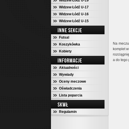
Widzew Łódź U-19
Widzew Łódź U-17
Widzew Łódź U-16
Widzew Łódź U-15
INNE SEKCJE
Futsal
Na meczu
Koszykówka
komplet w
Kobiety
rozciągni
INFORMACJE
a do tego 
Aktualności
Wywiady
Oceny meczowe
Oświadczenia
Lista poparcia
SKWŁ
Regulamin