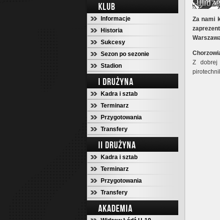
KLUB
Informacje
Za nami k
zaprezen
Historia
Warszawa
Sukcesy
Chorzowi
Sezon po sezonie
Z dobrej
Stadion
pirotechni
I DRUŻYNA
Kadra i sztab
Terminarz
Przygotowania
Transfery
II DRUŻYNA
Kadra i sztab
Terminarz
Przygotowania
Transfery
AKADEMIA