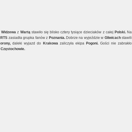
u
Widzewa
z
Wartą
stawiło się blisko cztery tysiące dzieciaków z całej
Polski.
Na
h
RTS
zasiadła grupka fanów z
Poznania.
Dobrze na wyjeździe w
Gliwicach
stawili
orony,
daleki wyjazd do
Krakowa
zaliczyła ekipa
Pogoni.
Gości nie zabrakło
w
Częstochowie.