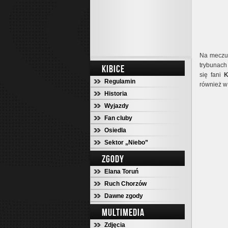
Na mecz
trybunac
KIBICE
się fani
K
Regulamin
również 
Historia
Wyjazdy
Fan cluby
Osiedla
Sektor „Niebo”
ZGODY
Elana Toruń
Ruch Chorzów
Dawne zgody
MULTIMEDIA
Zdjęcia