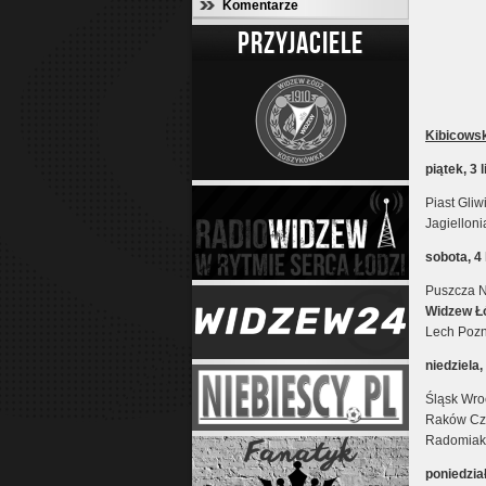
Komentarze
PRZYJACIELE
Kibicowsk
piątek, 3 
Piast Gli
Jagielloni
sobota, 4
Puszcza N
Widzew Łó
Lech Poz
niedziela,
Śląsk Wro
Raków Czę
Radomiak
poniedział