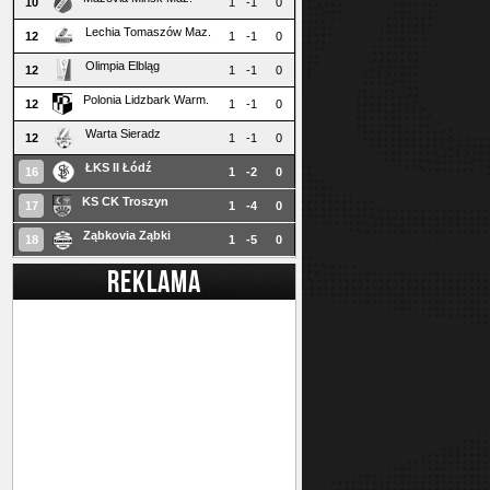
10
1
-1
0
Lechia Tomaszów Maz.
12
1
-1
0
Olimpia Elbląg
12
1
-1
0
Polonia Lidzbark Warm.
12
1
-1
0
Warta Sieradz
12
1
-1
0
ŁKS II Łódź
16
1
-2
0
KS CK Troszyn
17
1
-4
0
Ząbkovia Ząbki
18
1
-5
0
REKLAMA