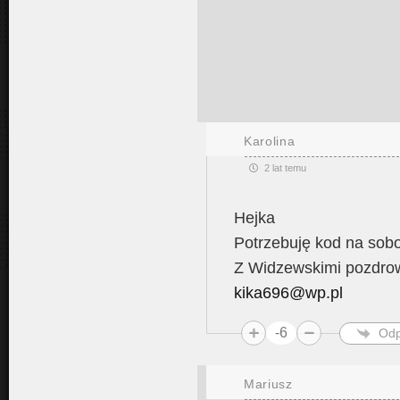
Karolina
2 lat temu
Hejka
Potrzebuję kod na sobo
Z Widzewskimi pozdro
kika696@wp.pl
-6
Odp
Mariusz