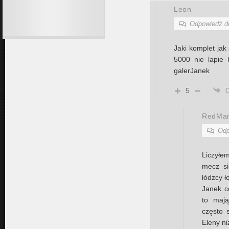
Leon
Odpowiedź 
Jaki komplet jak
5000 nie lapie 
galerJanek
5
RedMa
Odp
Liczyłe
mecz si
łódzcy ł
Janek co
to mają
często 
Eleny n