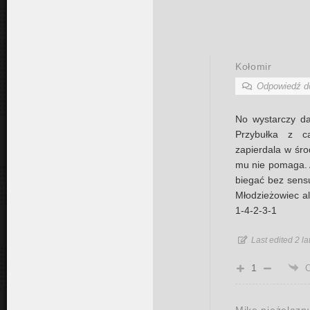
Kołomir
Odpowiedź 
No wystarczy d
Przybułka z c
zapierdala w śro
mu nie pomaga. A
biegać bez sens
Młodzieżowiec al
1-4-2-3-1
Last edited 2 l
1
Mike nieżelazn