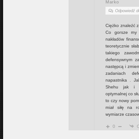
Marko
Odpowiedź 
Ciężko znaleźć z
Co gorsze my 
nakładów finans
teoretycznie sła
takiego zawodn
defensywnym za
następcą i zmien
zadaniach def
napastnika . J
Shehu jak i p
optymalnej co sł
to czy nowy pomo
miał siłę na r
wymiarze czasow
0