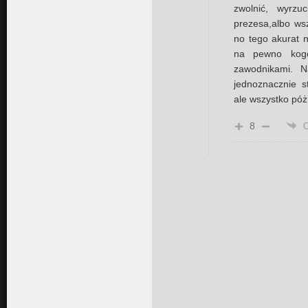
zwolnić, wyrzuc
prezesa,albo wsz
no tego akurat n
na pewno kogo
zawodnikami. N
jednoznacznie s
ale wszystko póżn
8