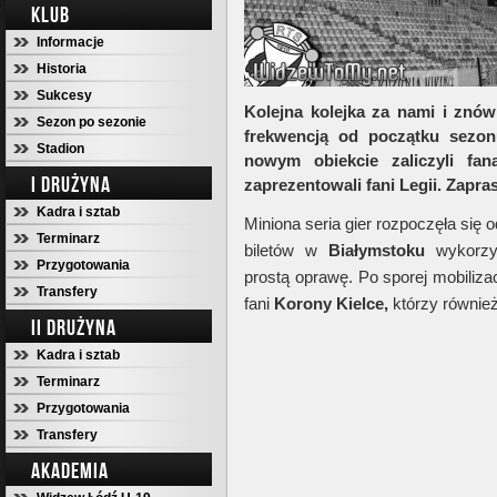
KLUB
Informacje
Historia
Sukcesy
Kolejna kolejka za nami i znów
Sezon po sezonie
frekwencją od początku sezonu
Stadion
nowym obiekcie zaliczyli fa
I DRUŻYNA
zaprezentowali fani Legii. Zap
Kadra i sztab
Miniona seria gier rozpoczęła się
Terminarz
biletów w
Białymstoku
wykorzys
Przygotowania
prostą oprawę. Po sporej mobiliza
Transfery
fani
Korony Kielce,
którzy również
II DRUŻYNA
Kadra i sztab
Terminarz
Przygotowania
Transfery
AKADEMIA