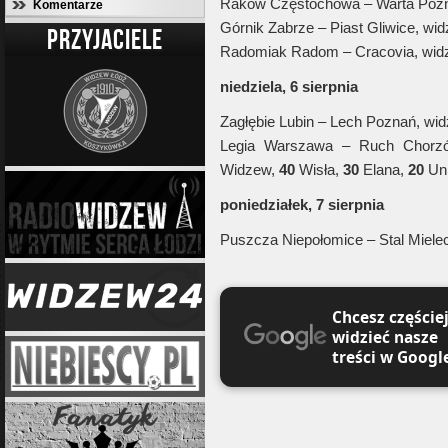
Raków Częstochowa – Warta Poz
Komentarze
Górnik Zabrze – Piast Gliwice, wi
PRZYJACIELE
Radomiak Radom – Cracovia, wi
niedziela, 6 sierpnia
Zagłębie Lubin – Lech Poznań, wi
Legia Warszawa – Ruch Chorz
Widzew,
40
Wisła,
30
Elana,
20
Uni
poniedziałek, 7 sierpnia
Puszcza Niepołomice – Stal Miele
Chcesz częście
widzieć nasze
treści w Googl