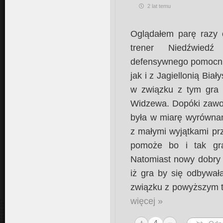
2 lat temu
Oglądałem parę razy
trener Niedźwied
defensywnego pomocni
jak i z Jagiellonią Biały
w związku z tym gra 
Widzewa. Dopóki zawodni
była w miarę wyrównan
z małymi wyjątkami prz
pomoże bo i tak gra
Natomiast nowy dobry
iż gra by się odbywał
związku z powyższym 
więcej »