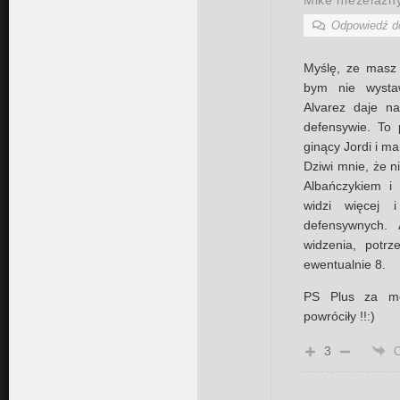
Odpowiedź 
Myślę, ze masz 
bym nie wystaw
Alvarez daje n
defensywie. To 
ginący Jordi i m
Dziwi mnie, że 
Albańczykiem i 
widzi więcej 
defensywnych.
widzenia, potr
ewentualnie 8.
PS Plus za mer
powróciły !!:)
3