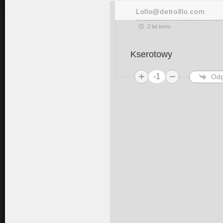
Lollo@detrolllo.com
2 lat temu
Kserotowy
-1
Odp