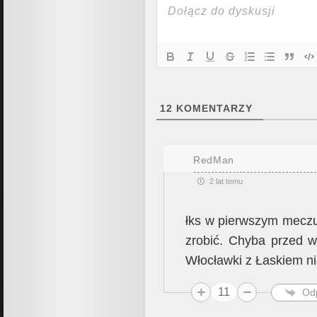
12
KOMENTARZY
RedMan
2 lat temu
łks w pierwszym meczu
zrobić. Chyba przed 
Włocławki z Łaskiem n
11
Od