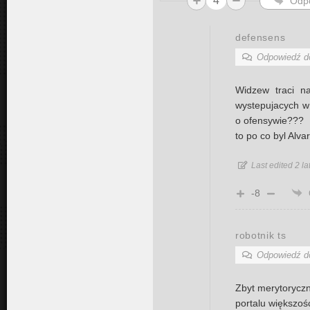
4
Odp
defensens
Odpowiedź 
Widzew traci n
wystepujacych w
o ofensywie???
to po co byl Alva
Last edited 2 l
-8
robotnik ts
Odpowiedź 
Zbyt merytoryczn
portalu większoś