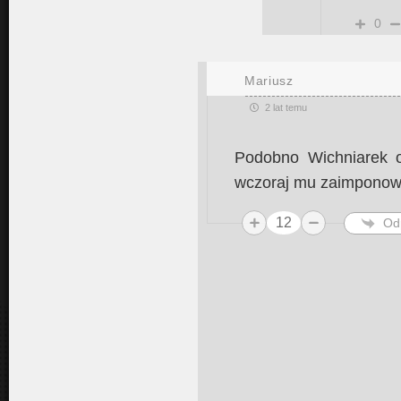
0
Mariusz
2 lat temu
Podobno Wichniarek o
wczoraj mu zaimponow
12
Od