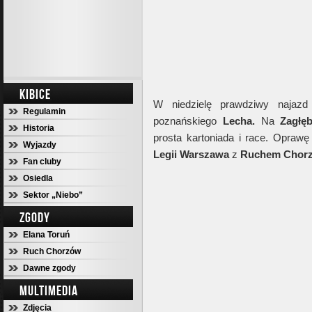
KIBICE
W niedzielę prawdziwy naja
Regulamin
poznańskiego
Lecha.
Na
Zagłęb
Historia
prosta kartoniada i race. Opraw
Wyjazdy
Legii Warszawa
z
Ruchem Chor
Fan cluby
Osiedla
Sektor „Niebo”
ZGODY
Elana Toruń
Ruch Chorzów
Dawne zgody
MULTIMEDIA
Zdjęcia