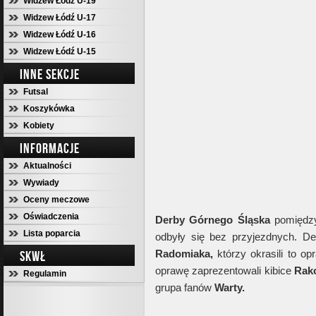
Widzew Łódź U-19
Widzew Łódź U-17
Widzew Łódź U-16
Widzew Łódź U-15
INNE SEKCJE
Futsal
Koszykówka
Kobiety
INFORMACJE
Aktualności
Wywiady
Oceny meczowe
Oświadczenia
Derby Górnego Śląska
pomięd
Lista poparcia
odbyły się bez przyjezdnych. De
Radomiaka,
którzy okrasili to op
SKWŁ
oprawę zaprezentowali kibice
Rak
Regulamin
grupa fanów
Warty.