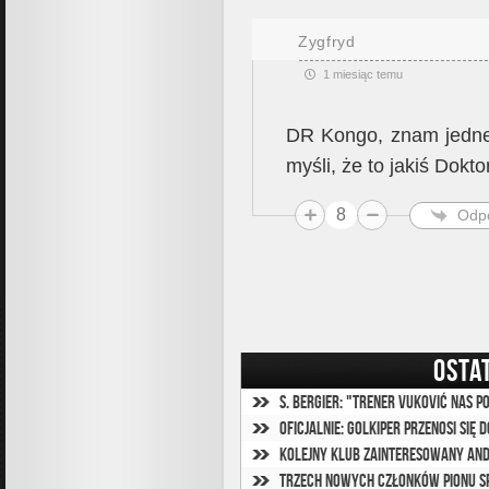
Zygfryd
1 miesiąc temu
DR Kongo, znam jedneg
myśli, że to jakiś Dokto
8
Odp
OSTA
S. Bergier: "Trener Vuković nas 
Oficjalnie: Golkiper przenosi się 
Kolejny klub zainteresowany An