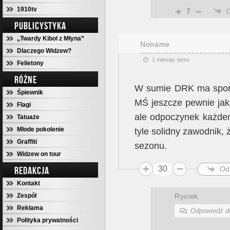
1910tv
7
PUBLICYSTYKA
„Twardy Kibol z Młyna”
Noname
Dlaczego Widzew?
1 miesiąc temu
Felietony
RÓŻNE
W sumie DRK ma spor
Śpiewnik
MŚ jeszcze pewnie jak
Flagi
ale odpoczynek każdemu
Tatuaże
Młode pokolenie
tyle solidny zawodnik,
Graffiti
sezonu.
Widzew on tour
30
Od
REDAKCJA
Kontakt
Rysiek
Zespół
Reklama
Odpowiedź 
Polityka prywatności