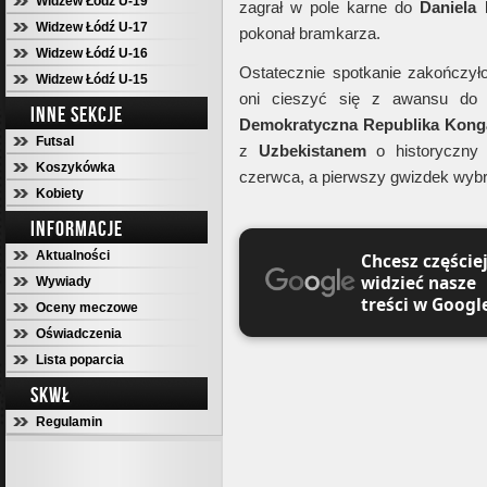
Widzew Łódź U-19
zagrał w pole karne do
Daniela
Widzew Łódź U-17
pokonał bramkarza.
Widzew Łódź U-16
Ostatecznie spotkanie zakończy
Widzew Łódź U-15
oni cieszyć się z awansu do 
INNE SEKCJE
Demokratyczna Republika Kon
Futsal
z
Uzbekistanem
o historyczny
Koszykówka
czerwca, a pierwszy gwizdek wybr
Kobiety
INFORMACJE
Aktualności
Chcesz częście
widzieć nasze
Wywiady
treści w Googl
Oceny meczowe
Oświadczenia
Lista poparcia
SKWŁ
Regulamin