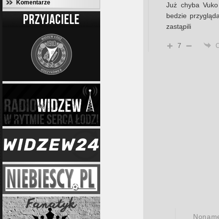
Komentarze
Już chyba Vuko 
PRZYJACIELE
bedzie przygląd
zastąpili
7
Nonam