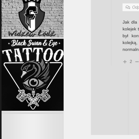
Odp
Jak dla 
kolejek 
był kon
kolejką
normalni
2