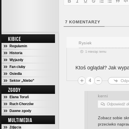
7
KOMENTARZY
KIBICE
Rysiek
Regulamin
1 miesiąc temu
Historia
Wyjazdy
Fan cluby
Ktoś oglądał? Jak wyp
Osiedla
4
Odp
Sektor „Niebo”
ZGODY
kerni
Elana Toruń
Ruch Chorzów
Odpowiedź 
Dawne zgody
Zobacz sobie skró
MULTIMEDIA
przeciwko napraw
Zdjęcia