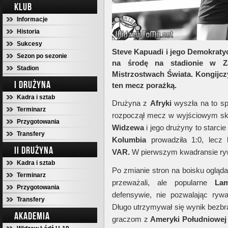
KLUB
Informacje
Historia
Sukcesy
Steve Kapuadi i jego Demokrat
Sezon po sezonie
na środę na stadionie w Z
Stadion
Mistrzostwach Świata. Kongijcz
I DRUŻYNA
ten mecz porażką.
Kadra i sztab
Drużyna z
Afryki
wyszła na to sp
Terminarz
rozpoczął mecz w wyjściowym skła
Przygotowania
Widzewa
i jego drużyny to starcie
Transfery
Kolumbia
prowadziła 1:0, lecz
II DRUŻYNA
VAR.
W pierwszym kwadransie rywale
Kadra i sztab
Po zmianie stron na boisku ogląd
Terminarz
przeważali, ale popularne
Lam
Przygotowania
defensywie, nie pozwalając ryw
Transfery
Długo utrzymywał się wynik bezb
AKADEMIA
graczom z
Ameryki Południowej