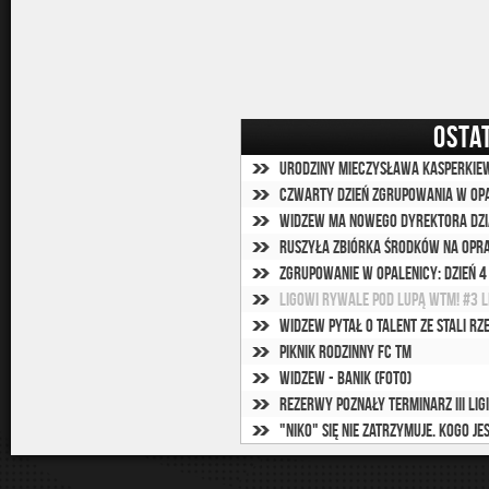
OSTA
Urodziny Mieczysława Kasperkie
Czwarty dzień zgrupowania w Opa
Widzew ma nowego dyrektora Dzi
Ruszyła zbiórka środków na op
Zgrupowanie w Opalenicy: Dzień 4
Ligowi rywale pod lupą WTM! #3 L
Widzew pytał o talent ze Stali R
Piknik rodzinny FC TM
Widzew - Banik (foto)
Rezerwy poznały terminarz III ligi
"Niko" się nie zatrzymuje. Kogo j