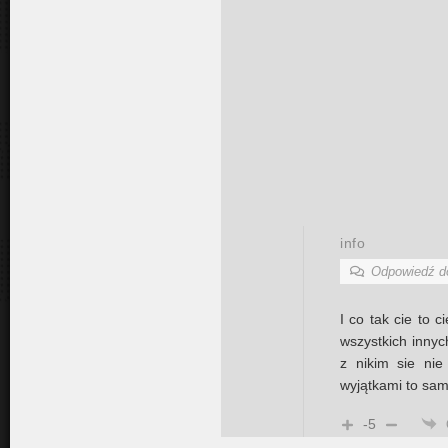
info
Odpowiedź 
I co tak cie to 
wszystkich innyc
z nikim sie nie
wyjątkami to samo
-5