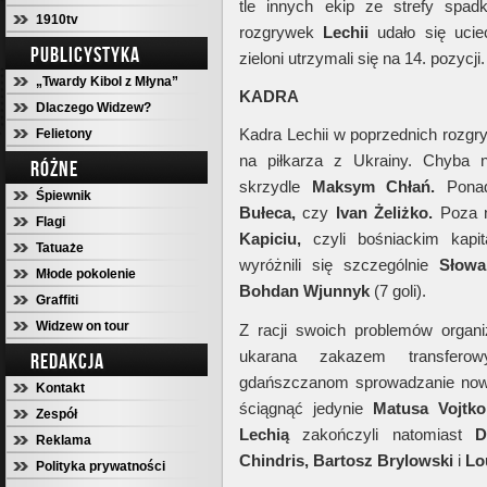
tle innych ekip ze strefy spa
1910tv
rozgrywek
Lechii
udało się uciec
PUBLICYSTYKA
zieloni utrzymali się na 14. pozycji.
„Twardy Kibol z Młyna”
KADRA
Dlaczego Widzew?
Kadra Lechii w poprzednich rozgry
Felietony
na piłkarza z Ukrainy. Chyba 
RÓŻNE
skrzydle
Maksym Chłań.
Ponad
Śpiewnik
Bułeca,
czy
Ivan
Żeliżko.
Poza n
Flagi
Kapiciu,
czyli bośniackim kapita
Tatuaże
wyróżnili się szczególnie
Słowa
Młode pokolenie
Bohdan Wjunnyk
(7 goli).
Graffiti
Widzew on tour
Z racji swoich problemów organ
ukarana zakazem transfero
REDAKCJA
gdańszczanom sprowadzanie nowy
Kontakt
ściągnąć jedynie
Matusa Vojtko
Zespół
Lechią
zakończyli natomiast
D
Reklama
Chindris, Bartosz Brylowski
i
Lo
Polityka prywatności