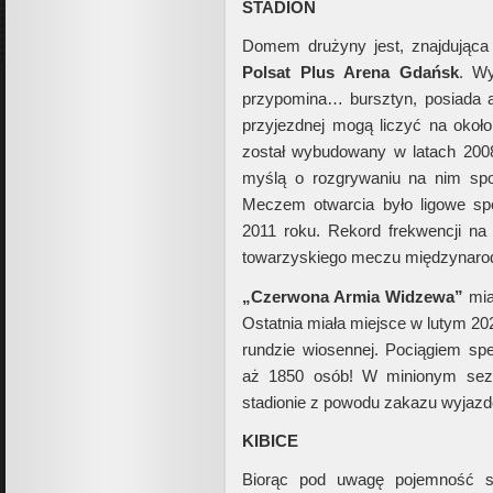
STADION
Domem drużyny jest, znajdująca
Polsat Plus Arena Gdańsk
. Wy
przypomina… bursztyn, posiada a
przyjezdnej mogą liczyć na około
został wybudowany w latach 2008
myślą o rozgrywaniu na nim sp
Meczem otwarcia było ligowe sp
2011 roku. Rekord frekwencji na 
towarzyskiego meczu międzynar
„Czerwona Armia Widzewa”
mia
Ostatnia miała miejsce w lutym 20
rundzie wiosennej. Pociągiem s
aż 1850 osób! W minionym sez
stadionie z powodu zakazu wyjaz
KIBICE
Biorąc pod uwagę pojemność s