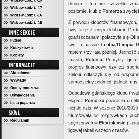
Widzew Łódź U-19
drugim i trzecim szczeblu zm
Widzew Łódź U-17
poziomie, klub z
Pomorza
zwycięż
Widzew Łódź U-16
Z powodu kłopotów finansowych, 
Widzew Łódź U-15
były fuzje z innymi klubami. Do t
INNE SEKCJE
gdańszczanami połączyła się
Oli
Futsal
twór o nazwie
Lechia/Olimpia 
Koszykówka
raptem trzy lata później. Jedność
Kobiety
miasta,
Polonia
. Pomysły łączen
INFORMACJE
progres finansowy czy też sport
Aktualności
zieloni odłączyli się od wspom
Wywiady
samodzielny podmiot, jednak musie
Oceny meczowe
Odbudowa gdańskiego klubu trwała 
Oświadczenia
ekipa z
Pomorza
powróciła do eli
Lista poparcia
niej do dziś. W sezonie 2018/2019
SKWŁ
triumfowała w rozgrywkach puch
Regulamin
spędzonych w
Ekstraklasie
plasuj
ligowej tabeli wszech czasów.