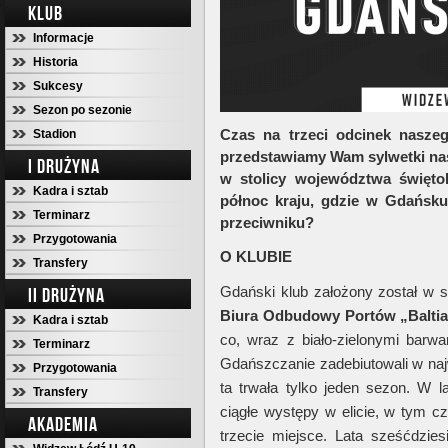
KLUB
Informacje
Historia
Sukcesy
Sezon po sezonie
Czas na trzeci odcinek nasze
Stadion
przedstawiamy Wam sylwetki nas
I DRUŻYNA
w stolicy województwa świętok
Kadra i sztab
północ kraju, gdzie w Gdańsku
Terminarz
przeciwniku?
Przygotowania
O KLUBIE
Transfery
Gdański klub założony został w s
II DRUŻYNA
Biura Odbudowy Portów „Balti
Kadra i sztab
co, wraz z biało-zielonymi bar
Terminarz
Gdańszczanie zadebiutowali w naj
Przygotowania
ta trwała tylko jeden sezon. W 
Transfery
ciągłe występy w elicie, w tym cz
AKADEMIA
trzecie miejsce. Lata sześćdzies