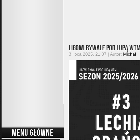
Ligowi rywale pod lupą WTM
3 lipca 2025, 21:07 | Autor:
Michał
MENU GŁÓWNE