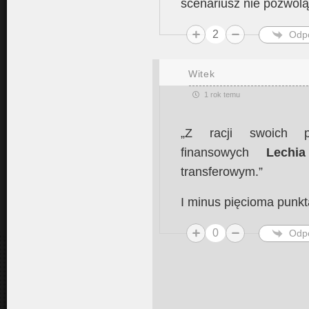
scenariusz nie pozwolą 
2
Odp
Witek
1 rok temu
„Z racji swoich p
finansowych
Lechia
transferowym.”
I minus pięcioma punkt
0
Odp