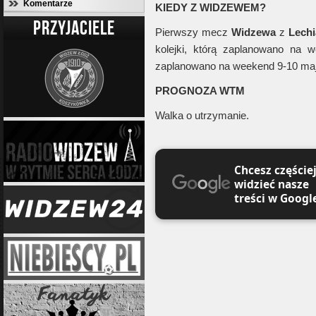
Komentarze
KIEDY Z WIDZEWEM?
PRZYJACIELE
Pierwszy mecz
Widzewa
z
Lechi
kolejki, którą zaplanowano na 
zaplanowano na weekend 9-10 maj
PROGNOZA WTM
Walka o utrzymanie.
Chcesz częście
widzieć nasze
treści w Googl