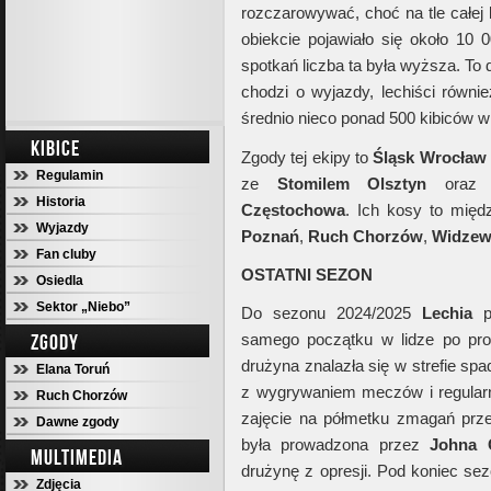
rozczarowywać, choć na tle całej l
obiekcie pojawiało się około 10 
spotkań liczba ta była wyższa. To 
chodzi o wyjazdy, lechiści równi
średnio nieco ponad 500 kibiców w
KIBICE
Zgody tej ekipy to
Śląsk Wrocław
Regulamin
ze
Stomilem Olsztyn
oraz 
Historia
Częstochowa
. Ich kosy to mię
Wyjazdy
Poznań
,
Ruch Chorzów
,
Widzew
Fan cluby
OSTATNI SEZON
Osiedla
Sektor „Niebo”
Do sezonu 2024/2025
Lechia
pr
ZGODY
samego początku w lidze po pros
drużyna znalazła się w strefie sp
Elana Toruń
z wygrywaniem meczów i regular
Ruch Chorzów
zajęcie na półmetku zmagań prz
Dawne zgody
była prowadzona przez
Johna 
MULTIMEDIA
drużynę z opresji. Pod koniec s
Zdjęcia