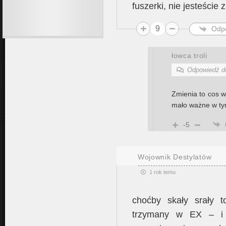
fuszerki, nie jesteście 
9
Odp
łowca troli
Odpowiedź 
Zmienia to cos w
mało ważne w ty
-5
Wojownik Destylatów
1 rok temu
choćby skały srały to
trzymany w EX – i 