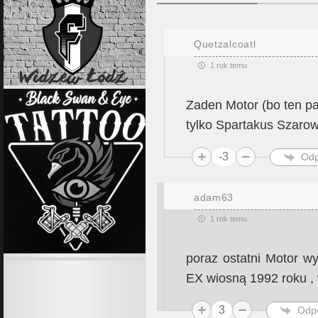
Quetzalcoatl
1 rok temu
Zaden Motor (bo ten pa
tylko Spartakus Szarow
-3
Odp
adam63
1 rok temu
poraz ostatni Motor wy
EX wiosną 1992 roku ,
3
Odp