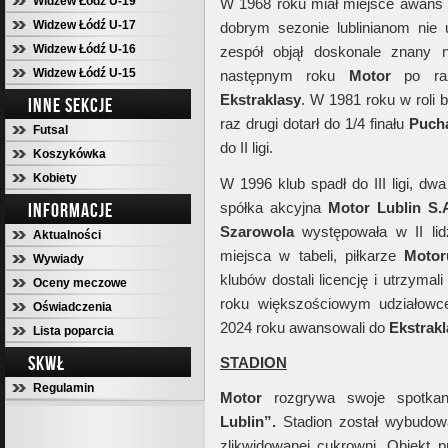
Widzew Łódź U-19
W 1968 roku miał miejsce awan
Widzew Łódź U-17
dobrym sezonie lublinianom ni
Widzew Łódź U-16
zespół objął doskonale znany
Widzew Łódź U-15
następnym roku
Motor
po raz
Ekstraklasy
. W 1981 roku w roli b
INNE SEKCJE
raz drugi dotarł do 1/4 finału
Pucha
Futsal
do II ligi.
Koszykówka
Kobiety
W 1996 klub spadł do III ligi, dw
INFORMACJE
spółka akcyjna
Motor Lublin S.
Szarowola
występowała w II li
Aktualności
miejsca w tabeli, piłkarze
Motor
Wywiady
klubów dostali licencję i utrzymal
Oceny meczowe
roku większościowym udziałowc
Oświadczenia
2024 roku awansowali do
Ekstrakl
Lista poparcia
SKWŁ
STADION
Regulamin
Motor
rozgrywa swoje spotk
Lublin”.
Stadion został wybudow
zlikwidowanej cukrowni. Obiekt p