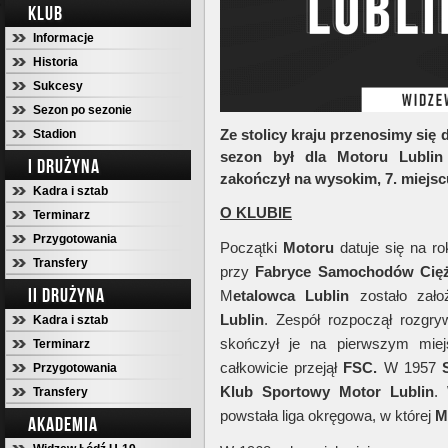
KLUB
Informacje
Historia
Sukcesy
Sezon po sezonie
Ze stolicy kraju przenosimy się
Stadion
sezon był dla Motoru Lublin
I DRUŻYNA
zakończył na wysokim, 7. miejsc
Kadra i sztab
O KLUBIE
Terminarz
Przygotowania
Początki
Motoru
datuje się na ro
Transfery
przy
Fabryce Samochodów Cię
II DRUŻYNA
M
etalowca Lublin
zostało zał
Lublin
. Zespół rozpoczął rozgryw
Kadra i sztab
skończył je na pierwszym miej
Terminarz
całkowicie przejął
FSC.
W 1957
S
Przygotowania
Klub Sportowy Motor Lublin
.
Transfery
powstała liga okręgowa, w której
M
AKADEMIA