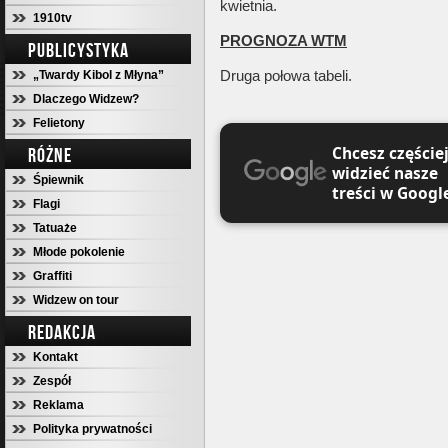
kwietnia.
1910tv
PROGNOZA WTM
PUBLICYSTYKA
Druga połowa tabeli.
„Twardy Kibol z Młyna”
Dlaczego Widzew?
Felietony
Chcesz częście
RÓŻNE
widzieć nasze
Śpiewnik
treści w Googl
Flagi
Tatuaże
Młode pokolenie
Graffiti
Widzew on tour
REDAKCJA
Kontakt
Zespół
Reklama
Polityka prywatności