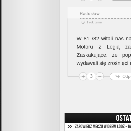
Radosław
1 rok temu
W 81 /82 witali nas n
Motoru z Legią zak
Zaskakujące, że pop
wydawali się zrośnięci
3
Odp
OSTA
Zapowiedź meczu Widzew Łódź - Ja