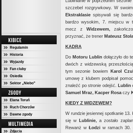
Lublinianie w poprzednim sezonie 
szczebel rozgrywkowy. W swoim
Ekstraklasie
spisywali się bardz
bardzo wysokim, 7. miejscu w ta
mecz z
Widzewem,
zakończo
przyznać, że trener
Mateusz Stola
KIBICE
KADRA
Regulamin
Historia
Do
Motoru Lublin
dołączyło do t
Wyjazdy
dwóch z widzewską przeszłością
Fan cluby
tym sezonie bowiem
Karol Czu
Osiedla
umowę z klubem podpisał pomo
Sektor „Niebo”
znaleźć po stronie odejść.
Lublin
ZGODY
Samuel Mraz, Kacper Rosa
czy
Elana Toruń
KIEDY Z WIDZEWEM?
Ruch Chorzów
W rundzie jesiennej spotkanie 13.
Dawne zgody
się w
Lublinie,
a zostało zapla
MULTIMEDIA
Rewanż w
Łodzi
w ramach 30. se
Zdjęcia