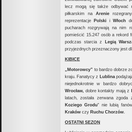
lecz mogą się także odbywać 
piłkarskim na
Arenie
rozegran
reprezentacje
Polski
i
Włoch
do
pucharach rozgrywają na nim 
pomieścić 15.247 osób a rekord f
podczas starcia z
Legią Wars
przyjezdnych przeznaczony jest d
KIBICE
„Motorowcy”
to bardzo dobrze z
kraju. Fanatycy z
Lublina
podążaj
niejednokrotnie w bardzo dobr
Wrocław,
dobre kontakty mają z
latach, została zerwana zgoda
Koziego Grodu
” nie lubią fan
Kraków
czy
Ruchu Chorzów
.
OSTATNI SEZON