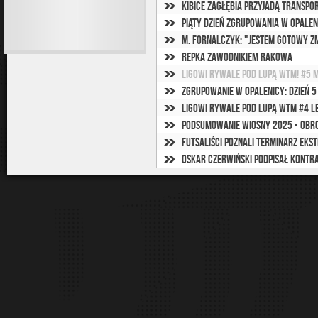
Kibice Zagłębia przyjadą transp
Piąty dzień zgrupowania w Opaleni
M. Fornalczyk: "Jestem gotowy zm
Repka zawodnikiem Rakowa
Ligowi rywale pod lupą WTM! #5 
Zgrupowanie w Opalenicy: Dzień 5
Ligowi rywale pod lupą WTM #4 L
Podsumowanie wiosny 2025 - obr
Futsaliści poznali terminarz Eks
Oskar Czerwiński podpisał kontr