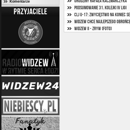
Urodziny Rafała Kaczmarczyka
Komentarze
Podsumowanie 31. kolejki IV ligi
PRZYJACIELE
CLJ U-17: Zwycięstwo na koniec s
Widzew chce najlepszego obrońcę
Widzew II - Zryw (foto)