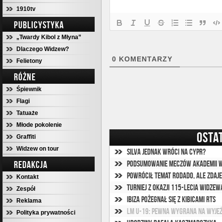
1910tv
PUBLICYSTYKA
„Twardy Kibol z Młyna”
Dlaczego Widzew?
0
KOMENTARZY
Felietony
RÓŻNE
Śpiewnik
Flagi
Tatuaże
Młode pokolenie
OSTA
Graffiti
Widzew on tour
Silva jednak wróci na Cypr?
REDAKCJA
Podsumowanie meczów akademii W
Powrócił temat Rodado, ale zdaje
Kontakt
Turniej z okazji 115-lecia Widzewa 
Zespół
Ibiza pożegnał się z kibicami RTS
Reklama
LM U-19: Pewna wygrana na wyjeź
Polityka prywatności