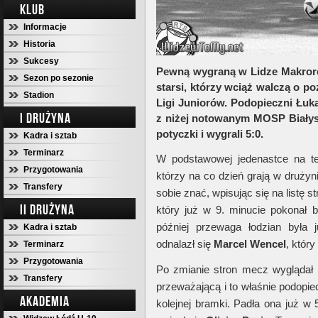
KLUB
Informacje
Historia
Sukcesy
Pewną wygraną w Lidze Makrore
Sezon po sezonie
starsi, którzy wciąż walczą o p
Stadion
Ligi Juniorów. Podopieczni Łuka
I DRUŻYNA
z niżej notowanym MOSP Białys
potyczki i wygrali 5:0.
Kadra i sztab
Terminarz
W podstawowej jedenastce na te
Przygotowania
którzy na co dzień grają w drużyn
Transfery
sobie znać, wpisując się na listę 
II DRUŻYNA
który już w 9. minucie pokonał 
później przewaga łodzian była
Kadra i sztab
odnalazł się
Marcel Wencel
, który
Terminarz
Przygotowania
Po zmianie stron mecz wyglądał
Transfery
przeważającą i to właśnie podopie
AKADEMIA
kolejnej bramki. Padła ona już w