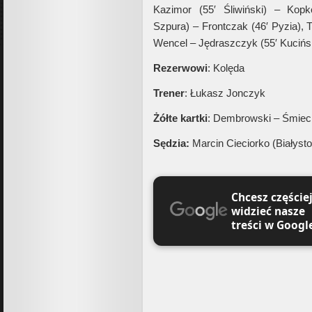
Kazimor (55′ Śliwiński) – Kopk
Szpura) – Frontczak (46′ Pyzia), T
Wencel – Jędraszczyk (55′ Kucińs
Rezerwowi
: Kolęda
Trener
: Łukasz Jonczyk
Żółte kartki
: Dembrowski – Śmiec
Sędzia:
Marcin Cieciorko (Białysto
Chcesz częście
widzieć nasze
treści w Googl