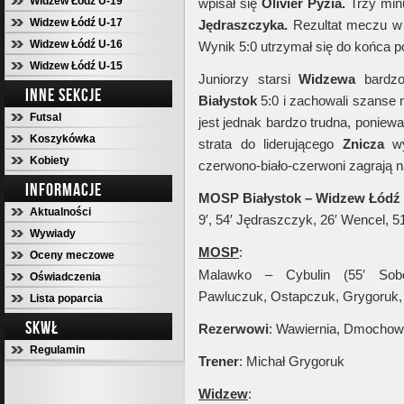
Widzew Łódź U-19
wpisał się
Olivier Pyzia.
Trzy minu
Widzew Łódź U-17
Jędraszczyka.
Rezultat meczu w
Widzew Łódź U-16
Wynik 5:0 utrzymał się do końca p
Widzew Łódź U-15
Juniorzy starsi
Widzewa
bardzo
INNE SEKCJE
Białystok
5:0 i zachowali szanse
Futsal
jest jednak bardzo trudna, poniewa
Koszykówka
strata do liderującego
Znicza
wy
Kobiety
czerwono-biało-czerwoni zagrają 
INFORMACJE
MOSP Białystok – Widzew Łódź 0
Aktualności
9′, 54′ Jędraszczyk, 26′ Wencel, 5
Wywiady
MOSP
:
Oceny meczowe
Malawko – Cybulin (55′ Sobc
Oświadczenia
Pawluczuk, Ostapczuk, Grygoruk, 
Lista poparcia
SKWŁ
Rezerwowi
: Wawiernia, Dmochow
Regulamin
Trener
: Michał Grygoruk
Widzew
: