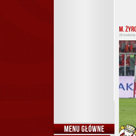
M. Żyr
28 kwietnia
MENU GŁÓWNE