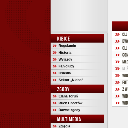
CLJ
KIBICE
Dwó
Regulamin
CLJ
Historia
Con
Wyjazdy
Mło
Fan cluby
M. 
Osiedla
Wid
Sektor „Niebo”
Fut
ZGODY
Z W
Wid
Elana Toruń
Wid
Ruch Chorzów
Dawne zgody
MULTIMEDIA
Zdjęcia