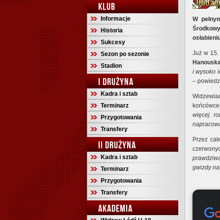
KLUB
Informacje
W pełnym
Środkowy
Historia
osłabieni
Sukcesy
Już w 15.
Sezon po sezonie
Hanouska
Stadion
i wysoko 
I DRUŻYNA
– powiedz
Kadra i sztab
Widzewiac
Terminarz
końcówce 
więcej ro
Przygotowania
napracowa
Transfery
Przez cał
II DRUŻYNA
czerwonyc
Kadra i sztab
prawdziwą
gwizdy na
Terminarz
Przygotowania
Transfery
AKADEMIA