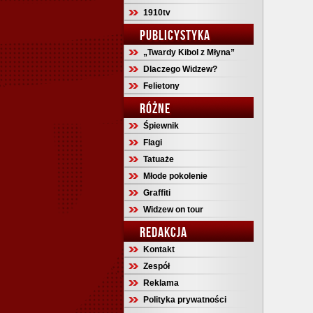
1910tv
PUBLICYSTYKA
„Twardy Kibol z Młyna”
Dlaczego Widzew?
Felietony
RÓŻNE
Śpiewnik
Flagi
Tatuaże
Młode pokolenie
Graffiti
Widzew on tour
REDAKCJA
Kontakt
Zespół
Reklama
Polityka prywatności