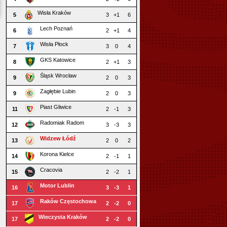
Wisła Kraków
5
3
+1
6
Lech Poznań
6
2
+1
4
Wisła Płock
7
3
0
4
GKS Katowice
8
2
+1
3
Śląsk Wrocław
9
2
0
3
Zagłębie Lubin
9
2
0
3
Piast Gliwice
11
2
-1
3
Radomiak Radom
12
3
-3
3
Widzew Łódź
13
2
0
2
Korona Kielce
14
2
-1
1
Cracovia
15
2
-2
1
Motor Lublin
16
3
-3
1
Raków Częstochowa
17
2
-2
0
Wieczysta Kraków
17
2
-2
0