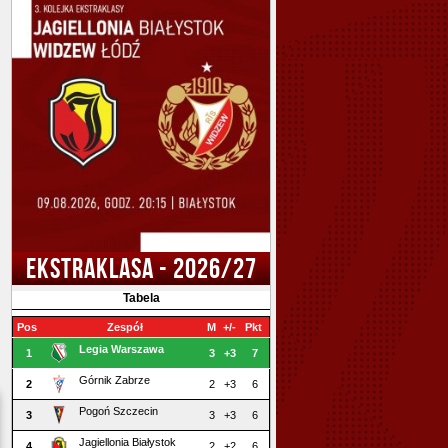
EKSTRAKLASA - 2026/27
Tabela
Pos
Zespół
M
+/-
Pkt
Legia Warszawa
1
3
+3
7
Górnik Zabrze
2
2
+3
6
Pogoń Szczecin
3
3
+3
6
Jagiellonia Białystok
4
2
+2
6