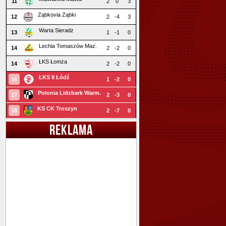
11
2
0
3
Ząbkovia Ząbki
12
2
-4
3
Warta Sieradz
13
1
-1
0
Lechia Tomaszów Maz.
14
2
-2
0
ŁKS Łomża
14
2
-2
0
ŁKS II Łódź
16
1
-2
0
Polonia Lidzbark Warm.
17
2
-3
0
KS CK Troszyn
18
2
-7
0
REKLAMA