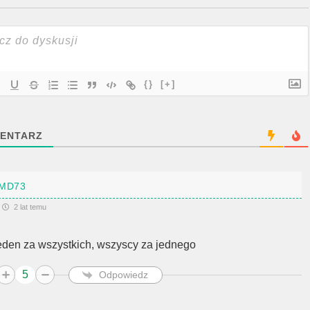
{}
[+]
ENTARZ
MD73
2 lat temu
eden za wszystkich, wszyscy za jednego
5
Odpowiedz