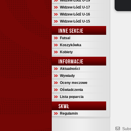
Widzew Łódź U-19
Widzew Łódź U-17
Widzew Łódź U-16
Widzew Łódź U-15
INNE SEKCJE
Futsal
Koszykówka
Kobiety
INFORMACJE
Aktualności
Wywiady
Oceny meczowe
Oświadczenia
Lista poparcia
SKWŁ
Regulamin
Subs