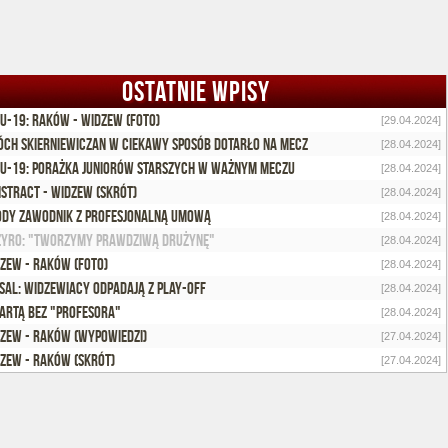
OSTATNIE WPISY
 U-19: Raków - Widzew (foto)
[29.04.2024]
ch skierniewiczan w ciekawy sposób dotarło na mecz
[28.04.2024]
 U-19: Porażka juniorów starszych w ważnym meczu
[28.04.2024]
stract - Widzew (skrót)
[28.04.2024]
dy zawodnik z profesjonalną umową
[28.04.2024]
Żyro: "Tworzymy prawdziwą drużynę"
[28.04.2024]
zew - Raków (foto)
[28.04.2024]
sal: Widzewiacy odpadają z play-off
[28.04.2024]
artą bez "Profesora"
[28.04.2024]
zew - Raków (wypowiedzi)
[27.04.2024]
zew - Raków (skrót)
[27.04.2024]