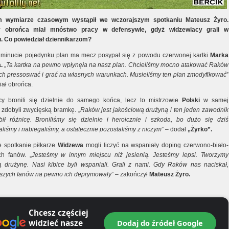
 wymiarze czasowym wystąpił we wczorajszym spotkaniu Mateusz Żyro.
 obrońca miał mnóstwo pracy w defensywie, gdyż widzewiacy grali w
u. Co powiedział dziennikarzom?
 minucie pojedynku plan ma mecz posypał się z powodu czerwonej kartki
Marka
.
„
Ta kartka na pewno wpłynęła na nasz plan. Chcieliśmy mocno atakować Raków
ich pressoswać i grać na własnych warunkach. Musieliśmy ten plan zmodyfikować
”
iał obrońca.
y bronili się dzielnie do samego końca, lecz to mistrzowie
Polski
w samej
zdobyli zwycięską bramkę. „
Raków jest jakościową drużyną i ten jeden zawodnik
bił różnicę. Broniliśmy się dzielnie i heroicznie i szkoda, bo dużo się dziś
liśmy i nabiegaliśmy, a ostatecznie pozostaliśmy z niczym
” – dodał
„Żyrko”.
e spotkanie piłkarze
Widzewa
mogli liczyć na wspaniały doping czerwono-biało-
h fanów. „
Jesteśmy w innym miejscu niż jesienią. Jesteśmy lepsi. Tworzymy
 drużynę. Nasi kibice byli wspaniali. Grali z nami. Gdy Raków nas naciskał,
szych fanów na pewno ich deprymowały
” – zakończył
Mateusz Żyro.
Chcesz częściej
widzieć nasze
Dodaj do źródeł Google