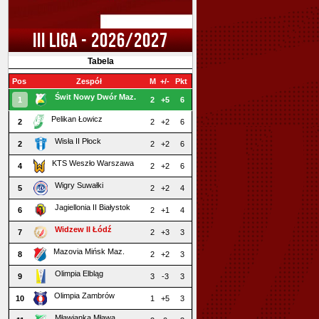
III LIGA - 2026/2027
Tabela
Pos
Zespół
M
+/-
Pkt
Świt Nowy Dwór Maz.
1
2
+5
6
Pelikan Łowicz
2
2
+2
6
Wisła II Płock
2
2
+2
6
KTS Weszło Warszawa
4
2
+2
6
Wigry Suwałki
5
2
+2
4
Jagiellonia II Białystok
6
2
+1
4
Widzew II Łódź
7
2
+3
3
Mazovia Mińsk Maz.
8
2
+2
3
Olimpia Elbląg
9
3
-3
3
Olimpia Zambrów
10
1
+5
3
Mławianka Mława