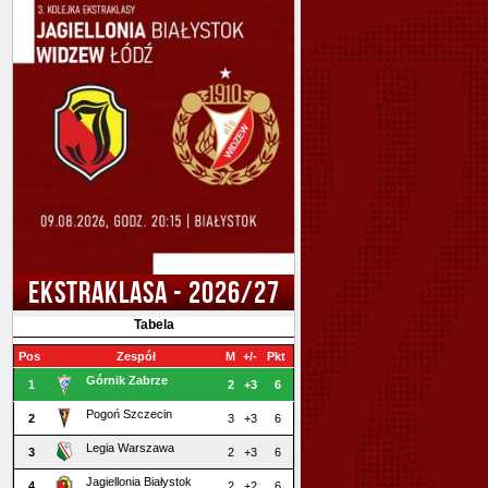
EKSTRAKLASA - 2026/27
Tabela
Pos
Zespół
M
+/-
Pkt
Górnik Zabrze
1
2
+3
6
Pogoń Szczecin
2
3
+3
6
Legia Warszawa
3
2
+3
6
Jagiellonia Białystok
4
2
+2
6