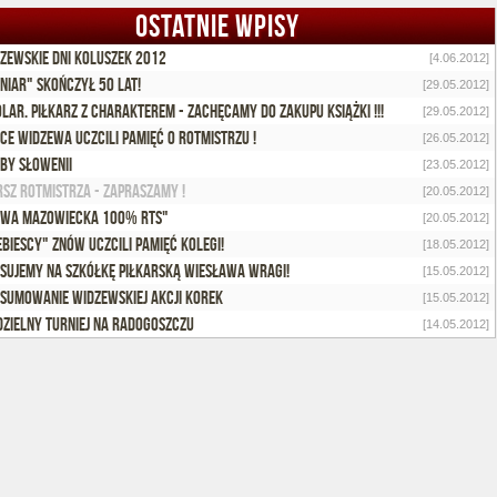
OSTATNIE WPISY
zewskie dni KOLUSZEK 2012
[4.06.2012]
niar" skończył 50 lat!
[29.05.2012]
lar. Piłkarz z charakterem - zachęcamy do zakupu książki !!!
[29.05.2012]
ice Widzewa uczcili pamięć o Rotmistrzu !
[26.05.2012]
by Słowenii
[23.05.2012]
SZ ROTMISTRZA - zapraszamy !
[20.05.2012]
wa Mazowiecka 100% RTS"
[20.05.2012]
ebiescy" znów uczcili pamięć kolegi!
[18.05.2012]
sujemy na szkółkę piłkarską Wiesława Wragi!
[15.05.2012]
sumowanie widzewskiej akcji KOREK
[15.05.2012]
dzielny turniej na Radogoszczu
[14.05.2012]