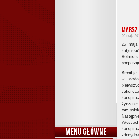
MARSZ 
20 maja 201
25 maja 
katyńsku
Rotmist
podporząd
Bronił je
w przyłą
pierwszy
zakończen
konspirac
życzenie 
tam polsk
Następn
Włoszech
konspira
MENU GŁÓWNE
zdecydow