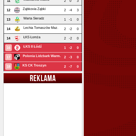
11
2
0
3
Ząbkovia Ząbki
12
2
-4
3
Warta Sieradz
13
1
-1
0
Lechia Tomaszów Maz.
14
2
-2
0
ŁKS Łomża
14
2
-2
0
ŁKS II Łódź
16
1
-2
0
Polonia Lidzbark Warm.
17
2
-3
0
KS CK Troszyn
18
2
-7
0
REKLAMA