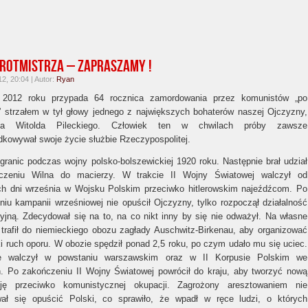
ROTMISTRZA – zapraszamy !
2, 20:04 | Autor:
Ryan
2012 roku przypada 64 rocznica zamordowania przez komunistów „po
” strzałem w tył głowy jednego z największych bohaterów naszej Ojczyzny,
rza Witolda Pileckiego. Człowiek ten w chwilach próby zawsze
kowywał swoje życie służbie Rzeczypospolitej.
j granic podczas wojny polsko-bolszewickiej 1920 roku. Następnie brał udział
czeniu Wilna do macierzy. W trakcie II Wojny Światowej walczył od
ch dni września w Wojsku Polskim przeciwko hitlerowskim najeźdźcom. Po
iu kampanii wrześniowej nie opuścił Ojczyzny, tylko rozpoczął działalność
yjną. Zdecydował się na to, na co nikt inny by się nie odważył. Na własne
trafił do niemieckiego obozu zagłady Auschwitz-Birkenau, aby organizować
i ruch oporu. W obozie spędził ponad 2,5 roku, po czym udało mu się uciec.
ie walczył w powstaniu warszawskim oraz w II Korpusie Polskim we
. Po zakończeniu II Wojny Światowej powrócił do kraju, aby tworzyć nową
cję przeciwko komunistycznej okupacji. Zagrożony aresztowaniem nie
ał się opuścić Polski, co sprawiło, że wpadł w ręce ludzi, o których