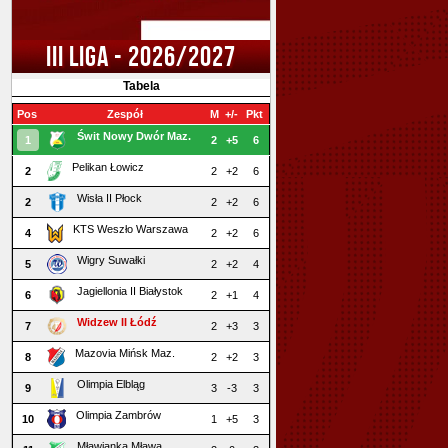
III LIGA - 2026/2027
Tabela
Pos
Zespół
M
+/-
Pkt
Świt Nowy Dwór Maz.
1
2
+5
6
Pelikan Łowicz
2
2
+2
6
Wisła II Płock
2
2
+2
6
KTS Weszło Warszawa
4
2
+2
6
Wigry Suwałki
5
2
+2
4
Jagiellonia II Białystok
6
2
+1
4
Widzew II Łódź
7
2
+3
3
Mazovia Mińsk Maz.
8
2
+2
3
Olimpia Elbląg
9
3
-3
3
Olimpia Zambrów
10
1
+5
3
Mławianka Mława