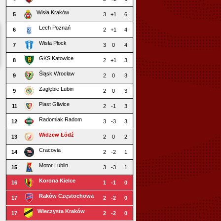
Wisła Kraków
5
3
+1
6
Lech Poznań
6
2
+1
4
Wisła Płock
7
3
0
4
GKS Katowice
8
2
+1
3
Śląsk Wrocław
9
2
0
3
Zagłębie Lubin
9
2
0
3
Piast Gliwice
11
2
-1
3
Radomiak Radom
12
3
-3
3
Widzew Łódź
13
2
0
2
Cracovia
14
2
-2
1
Motor Lublin
15
3
-3
1
Korona Kielce
16
1
-1
0
Raków Częstochowa
17
2
-2
0
Wieczysta Kraków
17
2
-2
0