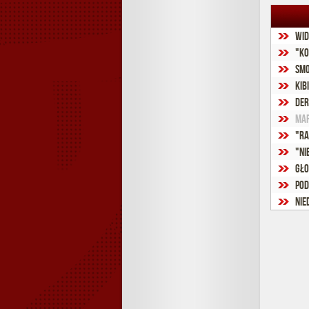
Wid
"Ko
Smo
Kib
Der
MAR
"Ra
"Ni
Gło
Pod
Nie