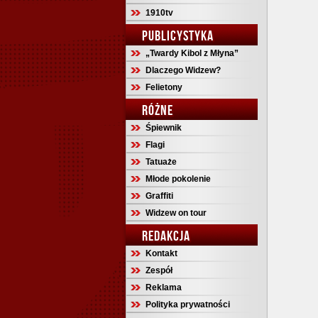
1910tv
PUBLICYSTYKA
„Twardy Kibol z Młyna”
Dlaczego Widzew?
Felietony
RÓŻNE
Śpiewnik
Flagi
Tatuaże
Młode pokolenie
Graffiti
Widzew on tour
REDAKCJA
Kontakt
Zespół
Reklama
Polityka prywatności