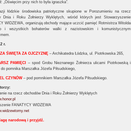
ł: „Oświęcim przy nich to była igraszka”.
azji łódzkie środowiska patriotyczne skupione w Porozumieniu na rzecz
 Dnia i Roku Żołnierzy Wyklętych, wśród których jest Stowarzyszenie
 WIDZEWA, organizują obchody mające uczcić pamięć Rotmistrza Witolda
ego i wszystkich bohaterów walki z nazistowskim i komunistycznym
yzmem.
2 r.
ZA ŚWIĘTA ZA OJCZYZNĘ
– Archikatedra Łódzka, ul. Piotrkowska 265,
RSZ PAMIĘCI
– spod Grobu Nieznanego Żołnierza ulicami Piotrkowską i
 do pomnika Marszałka Józefa Piłsudskiego,
EL CZYNÓW
– pod pomnikiem Marszałka Józefa Piłsudskiego.
torzy:
enie na rzecz obchodów Dnia i Roku Żołnierzy Wyklętych
w.honor.pl
yszenie FANATYCY WIDZEWA
ww.widzewtomy.net
flagę narodową i przyjdź.