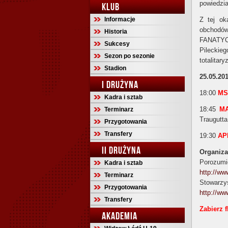
powiedzia
KLUB
Informacje
Z tej ok
obchodów
Historia
FANATYCY
Sukcesy
Pilecki
Sezon po sezonie
totalitar
Stadion
25.05.201
I DRUŻYNA
18:00
MS
Kadra i sztab
18:45
MA
Terminarz
Traugutta
Przygotowania
Transfery
19:30
AP
II DRUŻYNA
Organiza
Porozumi
Kadra i sztab
http://ww
Terminarz
Stowarz
Przygotowania
http://w
Transfery
Zabierz 
AKADEMIA