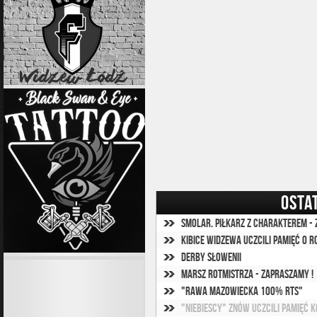
OSTA
Smolar. Piłkarz z charakterem - z
Kibice Widzewa uczcili pamięć o R
Derby Słowenii
MARSZ ROTMISTRZA - zapraszamy !
"Rawa Mazowiecka 100% RTS"
"Niebiescy" znów uczcili pamięć k