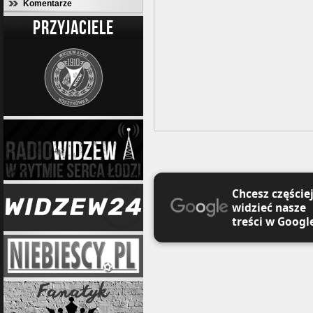
Komentarze
PRZYJACIELE
Chcesz częście
widzieć nasze
treści w Googl