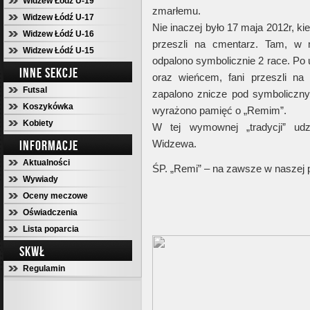
Widzew Łódź U-19
zmarłemu.
Widzew Łódź U-17
Nie inaczej było 17 maja 2012r, kied
Widzew Łódź U-16
przeszli na cmentarz. Tam, w 
Widzew Łódź U-15
odpalono symbolicznie 2 race. Po
INNE SEKCJE
oraz wieńcem, fani przeszli na
Futsal
zapalono znicze pod symboliczn
Koszykówka
wyrażono pamięć o „Remim”.
Kobiety
W tej wymownej „tradycji” udz
INFORMACJE
Widzewa.
Aktualności
ŚP. „Remi” – na zawsze w naszej 
Wywiady
Oceny meczowe
Oświadczenia
Lista poparcia
SKWŁ
Regulamin