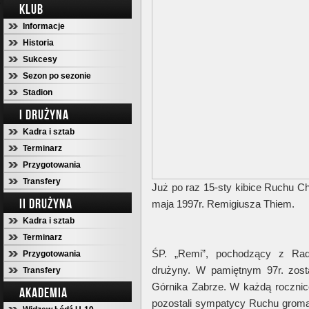
KLUB
Informacje
Historia
Sukcesy
Sezon po sezonie
Stadion
I DRUŻYNA
Kadra i sztab
Terminarz
Przygotowania
Transfery
Już po raz 15-sty kibice Ruchu 
II DRUŻYNA
maja 1997r. Remigiusza Thiem.
Kadra i sztab
Terminarz
ŚP. „Remi”, pochodzący z Radl
Przygotowania
drużyny. W pamiętnym 97r. zost
Transfery
Górnika Zabrze. W każdą rocznic
AKADEMIA
pozostali sympatycy Ruchu groma