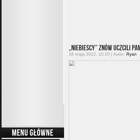
„Niebiescy” znów uczcili pam
18 maja 2012, 10:20 | Autor:
Ryan
MENU GŁÓWNE