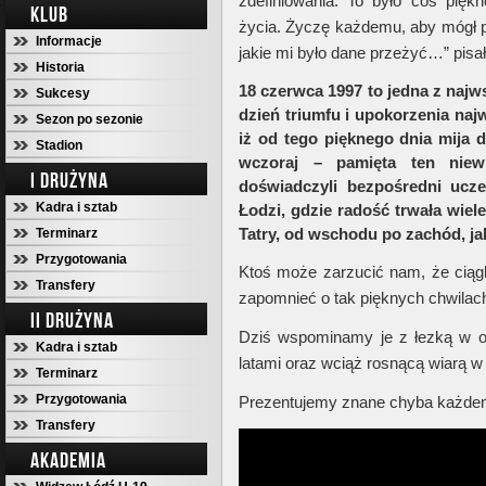
zdefiniowania. To było coś pię
KLUB
życia. Życzę każdemu, aby mógł 
Informacje
jakie mi było dane przeżyć…” pisa
Historia
18 czerwca 1997 to jedna z najw
Sukcesy
dzień triumfu i upokorzenia naj
Sezon po sezonie
iż od tego pięknego dnia mija d
Stadion
wczoraj – pamięta ten niewi
I DRUŻYNA
doświadczyli bezpośredni ucze
Kadra i sztab
Łodzi, gdzie radość trwała wiel
Tatry, od wschodu po zachód, jak
Terminarz
Przygotowania
Ktoś może zarzucić nam, że ciągl
Transfery
zapomnieć o tak pięknych chwilac
II DRUŻYNA
Dziś wspominamy je z łezką w o
Kadra i sztab
latami oraz wciąż rosnącą wiarą w
Terminarz
Przygotowania
Prezentujemy znane chyba każdem
Transfery
AKADEMIA