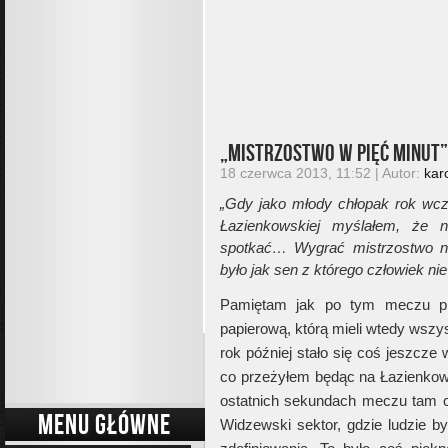
„Mistrzostwo w pięć minut”
18 czerwca 2013, 11:52 | Autor:
kar
„Gdy jako młody chłopak rok wcz
Łazienkowskiej myślałem, że 
spotkać… Wygrać mistrzostwo na
było jak sen z którego człowiek ni
Pamiętam jak po tym meczu pr
papierową, którą mieli wtedy ws
rok później stało się coś jeszcze
co przeżyłem będąc na Łazienkows
ostatnich sekundach meczu tam c
MENU GŁÓWNE
Widzewski sektor, gdzie ludzie by