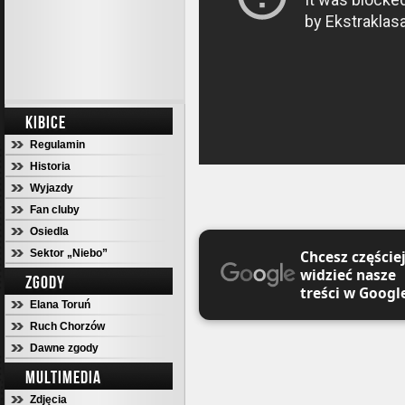
KIBICE
Regulamin
Historia
Wyjazdy
Fan cluby
Osiedla
Sektor „Niebo”
Chcesz częście
widzieć nasze
ZGODY
treści w Googl
Elana Toruń
Ruch Chorzów
Dawne zgody
MULTIMEDIA
Zdjęcia