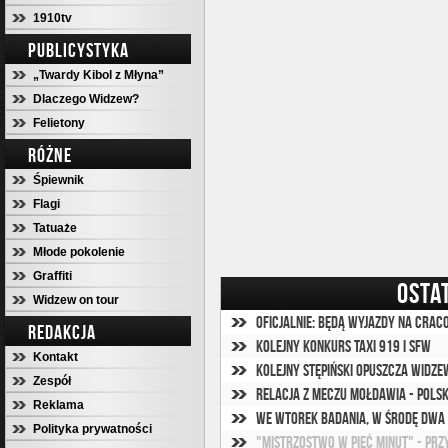
1910tv
PUBLICYSTYKA
„Twardy Kibol z Młyna”
Dlaczego Widzew?
Felietony
RÓŻNE
Śpiewnik
Flagi
Tatuaże
Młode pokolenie
Graffiti
OSTA
Widzew on tour
Oficjalnie: Będą wyjazdy na Crac
REDAKCJA
Kolejny konkurs Taxi 919 i SFW
Kontakt
Kolejny Stępiński opuszcza Widze
Zespół
Relacja z meczu Mołdawia - Pols
Reklama
We wtorek badania, w środę dwa 
Polityka prywatności
"Mistrzostwo w pięć minut" - prz