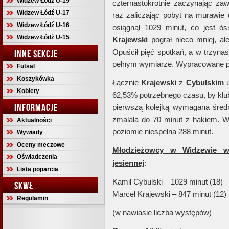
Widzew Łódź U-19
czternastokrotnie zaczynając za
Widzew Łódź U-17
raz zaliczając pobyt na murawie
Widzew Łódź U-16
osiągnął 1029 minut, co jest 
Widzew Łódź U-15
Krajewski
pograł nieco mniej, a
Opuścił pięć spotkań, a w trzynas
INNE SEKCJE
pełnym wymiarze. Wypracowane prz
Futsal
Koszykówka
Łącznie
Krajewski
z
Cybulskim
u
Kobiety
62,53% potrzebnego czasu, by klub
INFORMACJE
pierwszą kolejką wymagana średn
zmalała do 70 minut z hakiem. W
Aktualności
poziomie niespełna 288 minut.
Wywiady
Oceny meczowe
Młodzieżowcy w Widzewie w 
Oświadczenia
jesiennej
:
Lista poparcia
Kamil Cybulski – 1029 minut (18)
SKWŁ
Marcel Krajewski – 847 minut (12)
Regulamin
(w nawiasie liczba występów)