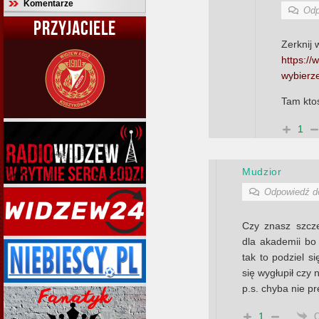
Komentarze
Odp
PRZYJACIELE
Zerknij 
https:/
wybierz
Tam ktoś
1
Mudzior
Odpowiedź 
Czy znasz szcz
dla akademii bo
tak to podziel s
się wygłupił czy n
p.s. chyba nie pr
1