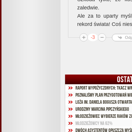
zaledwie.
Ale za to uparty myśl
rekord świata! Coś ni
-3
Odp
OSTA
Raport wypożyczonych: Tkacz wró
Poznaliśmy plan przygotowań Wi
Loża im. Daniela Bogusza otwarta
Urodziny Marcina Pipczyńskiego
Młodzieżowiec wybierze Raków z
Młodzieżowcy na 62%
Dwóch asystentów opuszcza Myś