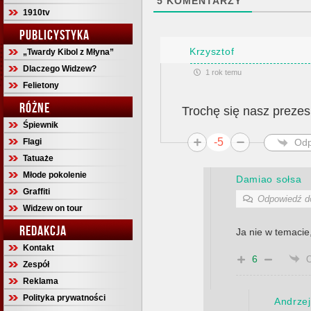
5
KOMENTARZY
1910tv
PUBLICYSTYKA
Krzysztof
„Twardy Kibol z Młyna”
Dlaczego Widzew?
1 rok temu
Felietony
RÓŻNE
Trochę się nasz preze
Śpiewnik
-5
Odp
Flagi
Tatuaże
Młode pokolenie
Damiao sołsa
Graffiti
Odpowiedź 
Widzew on tour
REDAKCJA
Ja nie w temacie,
Kontakt
6
Zespół
Reklama
Polityka prywatności
Andrzej