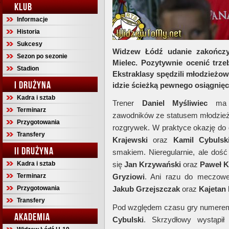
KLUB
Informacje
Historia
Sukcesy
Widzew Łódź udanie zakończył
Sezon po sezonie
Mielec. Pozytywnie ocenić trze
Stadion
Ekstraklasy spędzili młodzieżo
I DRUŻYNA
idzie ścieżką pewnego osiągnię
Kadra i sztab
Trener
Daniel Myśliwiec
ma t
Terminarz
zawodników ze statusem młodzieżo
Przygotowania
rozgrywek. W praktyce okazję do 
Transfery
Krajewski
oraz
Kamil Cybulsk
II DRUŻYNA
smakiem. Nieregularnie, ale dość
Kadra i sztab
się
Jan Krzywański
oraz
Paweł K
Terminarz
Gryziowi
. Ani razu do meczowej
Przygotowania
Jakub Grzejszczak
oraz
Kajetan
Transfery
Pod względem czasu gry numerem 
AKADEMIA
Cybulski
. Skrzydłowy wystąpił