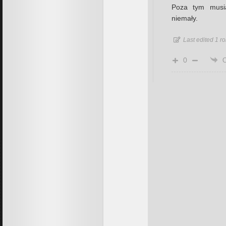
Poza tym musia
niemały.
Last edited 1 
0