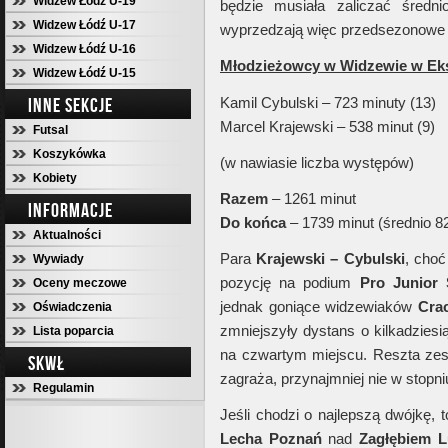
Widzew Łódź U-19
będzie musiała zaliczać średn
Widzew Łódź U-17
wyprzedzają więc przedsezonowe 
Widzew Łódź U-16
Młodzieżowcy w Widzewie w Ekstr
Widzew Łódź U-15
INNE SEKCJE
Kamil Cybulski – 723 minuty (13)
Marcel Krajewski – 538 minut (9)
Futsal
Koszykówka
(w nawiasie liczba występów)
Kobiety
Razem
– 1261 minut
INFORMACJE
Do końca
– 1739 minut (średnio 8
Aktualności
Para
Krajewski – Cybulski
, choć
Wywiady
pozycję na podium
Pro Junior
Oceny meczowe
jednak goniące widzewiaków
Cra
Oświadczenia
zmniejszyły dystans o kilkadziesi
Lista poparcia
na czwartym miejscu. Reszta zes
SKWŁ
zagraża, przynajmniej nie w stopni
Regulamin
Jeśli chodzi o najlepszą dwójkę,
Lecha Poznań
nad
Zagłębiem L