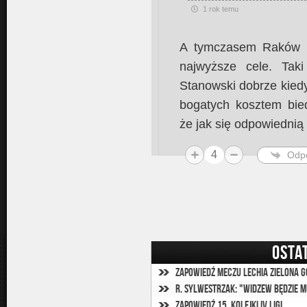
1 rok temu
A tymczasem Raków so
najwyższe cele. Tak
Stanowski dobrze kiedy
bogatych kosztem bied
że jak się odpowiednią
4
Odp
OSTA
Zapowiedź meczu Lechia Zielona G
Zapowiedź 15. kolejki IV ligi