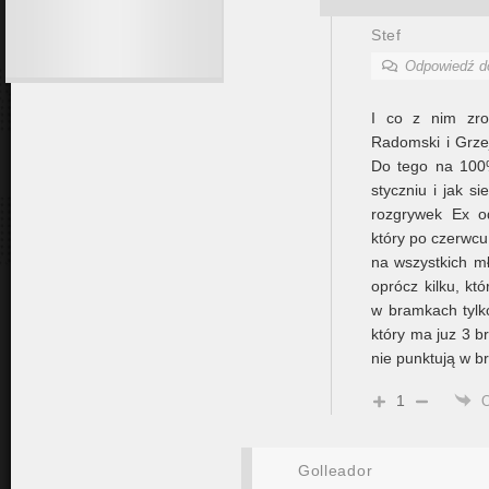
Stef
Odpowiedź 
I co z nim zro
Radomski i Grze
Do tego na 100%
styczniu i jak s
rozgrywek Ex o
który po czerwcu
na wszystkich m
oprócz kilku, kt
w bramkach tylk
który ma juz 3 b
nie punktują w b
1
Golleador