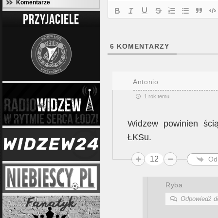
Komentarze
PRZYJACIELE
6
KOMENTARZY
Antonio
1 rok temu
Widzew powinien ści
ŁKSu.
12
Od
Ryba
Odpowiedź 