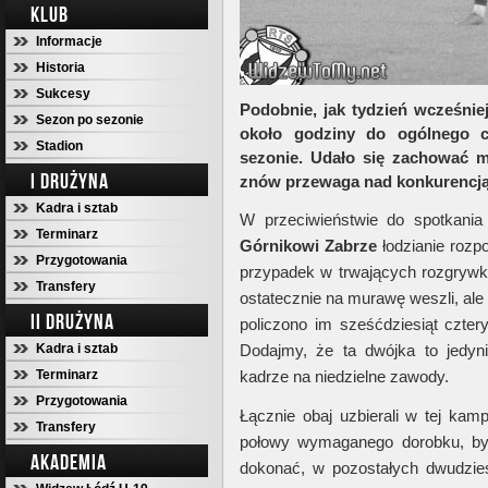
KLUB
Informacje
Historia
Sukcesy
Podobnie, jak tydzień wcześni
Sezon po sezonie
około godziny do ogólnego 
Stadion
sezonie. Udało się zachować mi
I DRUŻYNA
znów przewaga nad konkurencją 
Kadra i sztab
W przeciwieństwie do spotkani
Terminarz
Górnikowi Zabrze
łodzianie rozpo
Przygotowania
przypadek w trwających rozgryw
Transfery
ostatecznie na murawę weszli, ale
II DRUŻYNA
policzono im sześćdziesiąt cztery
Kadra i sztab
Dodajmy, że ta dwójka to jedyn
Terminarz
kadrze na niedzielne zawody.
Przygotowania
Łącznie obaj uzbierali w tej kamp
Transfery
połowy wymaganego dorobku, 
AKADEMIA
dokonać, w pozostałych dwudzie