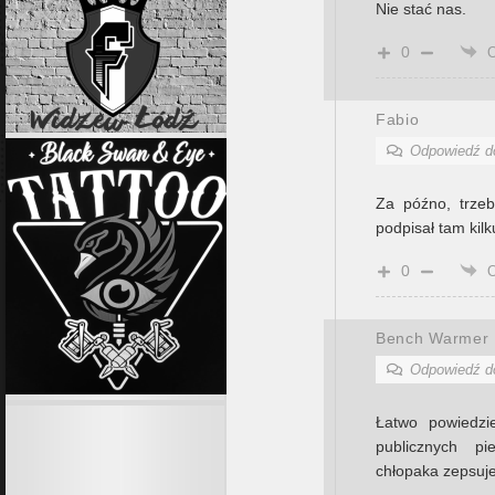
Nie stać nas.
0
Fabio
Odpowiedź 
Za późno, trzeb
podpisał tam kil
0
Bench Warmer
Odpowiedź 
Łatwo powiedzi
publicznych p
chłopaka zepsuje