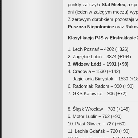
punkty zaliczyła
Stal Mielec
, a sp
dni (jeden w zaległym meczu) w
Z zerowym dorobkiem pozostają w
Puszcza Niepołomice
oraz
Rakó
Klasyfikacja PJS w Ekstraklasie 
1. Lech Poznań – 4202 (+326)
2. Zagłębie Lubin – 3874 (+164)
3. Widzew Łódź – 1991 (+93)
4. Cracovia – 1530 (+142)
Jagiellonia Białystok – 1530 (+1
6. Radomiak Radom – 990 (+90)
7. GKS Katowice – 906 (+72)
8. Śląsk Wrocław – 783 (+145)
9. Motor Lublin – 762 (+90)
10. Piast Gliwice – 727 (+60)
11. Lechia Gdańsk – 720 (+90)