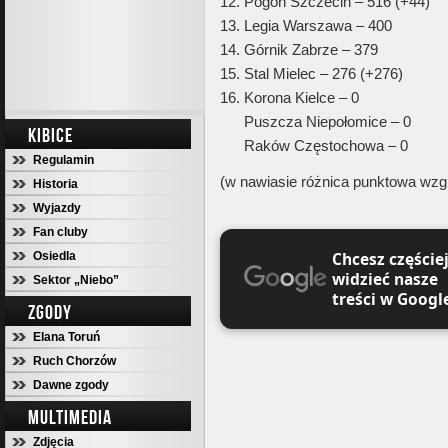
12. Pogoń Szczecin – 516 (+44)
13. Legia Warszawa – 400
14. Górnik Zabrze – 379
15. Stal Mielec – 276 (+276)
16. Korona Kielce – 0
Puszcza Niepołomice – 0
KIBICE
Raków Częstochowa – 0
Regulamin
(w nawiasie różnica punktowa wzgl
Historia
Wyjazdy
Fan cluby
Chcesz częście
Osiedla
widzieć nasze
Sektor „Niebo”
treści w Googl
ZGODY
Elana Toruń
Ruch Chorzów
Dawne zgody
MULTIMEDIA
Zdjęcia