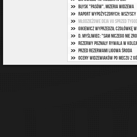
Błysk "Pasów", mizeria Widzewa
Raport wypożyczonych: Wszyscy 
Młodzieżowe deja vu sprzed tygo
Gikiewicz wyprzedził czołówkę 
Rezerwy poznały rywala w kolejn
Przed rezerwami ligowa środa
Oceny widzewiaków po meczu z Gó