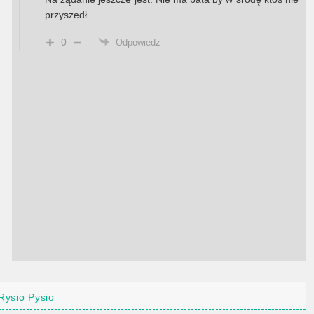
przyszedł.
0
Odpowiedz
Rysio Pysio