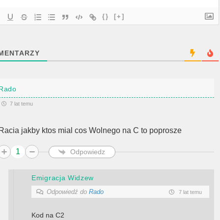
{}
[+]
MENTARZY
Rado
7 lat temu
Racia jakby ktos mial cos Wolnego na C to poprosze
1
Odpowiedz
Emigracja Widzew
Odpowiedź do
Rado
7 lat temu
Kod na C2