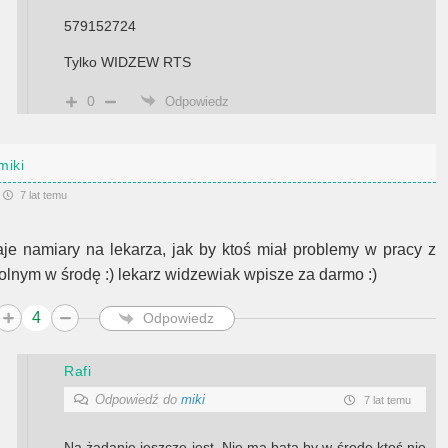
579152724
Tylko WIDZEW RTS
0
Odpowiedz
miki
7 lat temu
aje namiary na lekarza, jak by ktoś miał problemy w pracy z
olnym w środę :) lekarz widzewiak wpisze za darmo :)
4
Odpowiedz
Rafi
Odpowiedź do
miki
7 lat temu
Na żądanie jeszcze jest. Nie ma bata by w środę ktoś nie