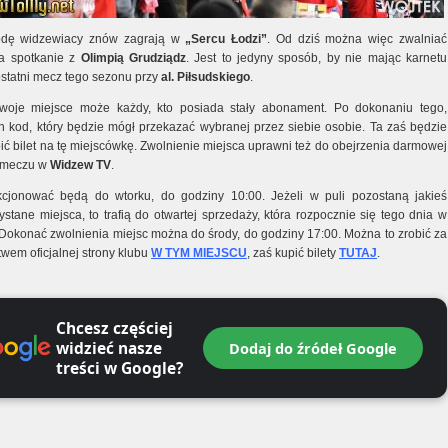
odę widzewiacy znów zagrają w
„Sercu Łodzi”
. Od dziś można więc zwalniać
a spotkanie z
Olimpią Grudziądz
. Jest to jedyny sposób, by nie mając karnetu
ostatni mecz tego sezonu przy
al. Piłsudskiego
.
woje miejsce może każdy, kto posiada stały abonament. Po dokonaniu tego,
n kod, który będzie mógł przekazać wybranej przez siebie osobie. Ta zaś będzie
ić bilet na tę miejscówkę. Zwolnienie miejsca uprawni też do obejrzenia darmowej
i meczu w
Widzew TV
.
cjonować będą do wtorku, do godziny 10:00. Jeżeli w puli pozostaną jakieś
stane miejsca, to trafią do otwartej sprzedaży, która rozpocznie się tego dnia w
 Dokonać zwolnienia miejsc można do środy, do godziny 17:00. Można to zrobić za
wem oficjalnej strony klubu
W TYM MIEJSCU
, zaś kupić bilety
TUTAJ
.
Chcesz częściej
widzieć nasze
Dodaj do źródeł Google
treści w Google?