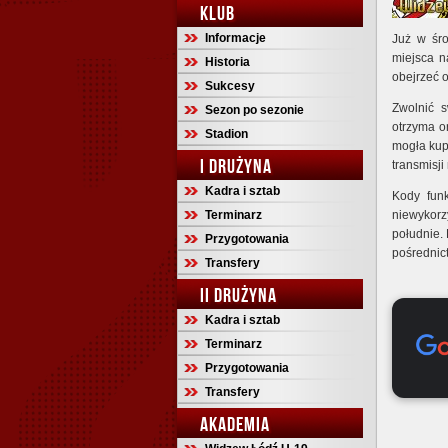
KLUB
Informacje
Już w śr
miejsca n
Historia
obejrzeć 
Sukcesy
Zwolnić s
Sezon po sezonie
otrzyma o
Stadion
mogła kup
I DRUŻYNA
transmisj
Kadra i sztab
Kody funk
Terminarz
niewykorzy
południe.
Przygotowania
pośrednict
Transfery
II DRUŻYNA
Kadra i sztab
Terminarz
Przygotowania
Transfery
AKADEMIA