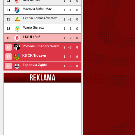
11
1
-1
0
Mazovia Mińsk Maz.
11
1
-1
0
Lechia Tomaszów Maz.
13
1
-1
0
Warta Sieradz
13
1
-1
0
ŁKS II Łódź
15
1
-2
0
Polonia Lidzbark Warm.
16
2
-3
0
KS CK Troszyn
17
1
-4
0
Ząbkovia Ząbki
18
1
-5
0
REKLAMA