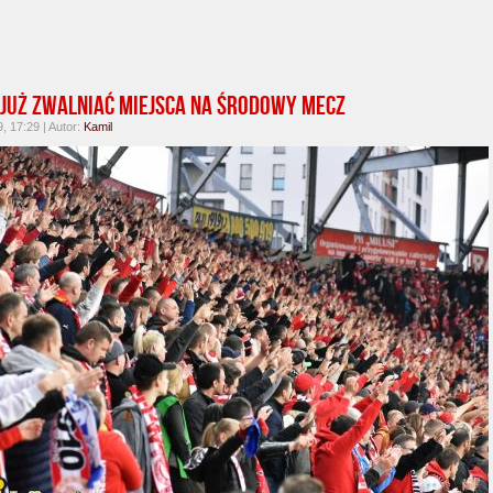
już zwalniać miejsca na środowy mecz
, 17:29 | Autor:
Kamil