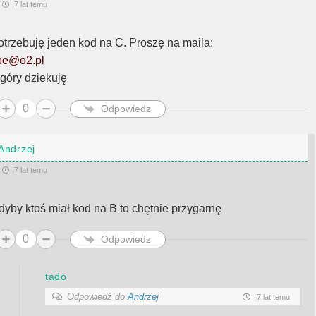
7 lat temu
otrzebuję jeden kod na C. Proszę na maila:
.be@o2.pl
 góry dziekuję
0
Odpowiedz
Andrzej
7 lat temu
dyby ktoś miał kod na B to chętnie przygarnę
0
Odpowiedz
tado
Odpowiedź do
Andrzej
7 lat temu