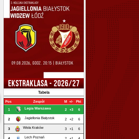
EKSTRAKLASA - 2026/27
Tabela
Pos
Zespół
M
+/-
Pkt
Legia Warszawa
1
2
+3
6
Jagiellonia Białystok
2
2
+2
6
Wisła Kraków
3
3
+1
6
Lech Poznań
4
2
+1
4