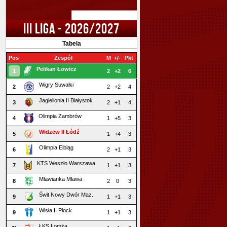
III LIGA - 2026/2027
Tabela
Pos
Zespół
M
+/-
Pkt
Pelikan Łowicz
1
2
+2
6
Wigry Suwałki
2
2
+2
4
Jagiellonia II Białystok
3
2
+1
4
Olimpia Zambrów
4
1
+5
3
Widzew II Łódź
5
1
+4
3
Olimpia Elbląg
6
2
+1
3
KTS Weszło Warszawa
7
1
+1
3
Mławianka Mława
8
2
0
3
Świt Nowy Dwór Maz.
9
1
+1
3
Wisła II Płock
9
1
+1
3
ŁKS Łomża