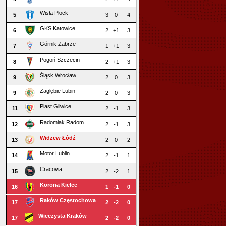
Wisła Płock
5
3
0
4
GKS Katowice
6
2
+1
3
Górnik Zabrze
7
1
+1
3
Pogoń Szczecin
8
2
+1
3
Śląsk Wrocław
9
2
0
3
Zagłębie Lubin
9
2
0
3
Piast Gliwice
11
2
-1
3
Radomiak Radom
12
2
-1
3
Widzew Łódź
13
2
0
2
Motor Lublin
14
2
-1
1
Cracovia
15
2
-2
1
Korona Kielce
16
1
-1
0
Raków Częstochowa
17
2
-2
0
Wieczysta Kraków
17
2
-2
0