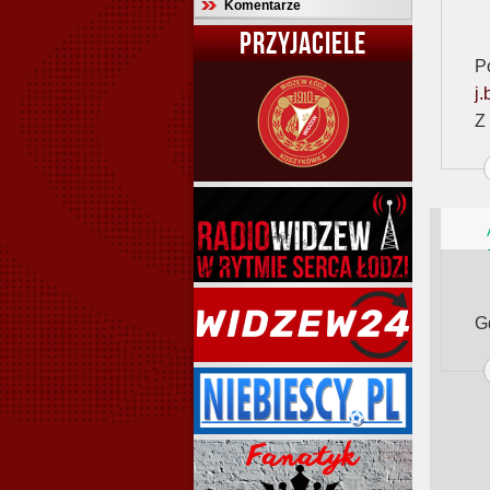
Komentarze
PRZYJACIELE
P
j
Z
G