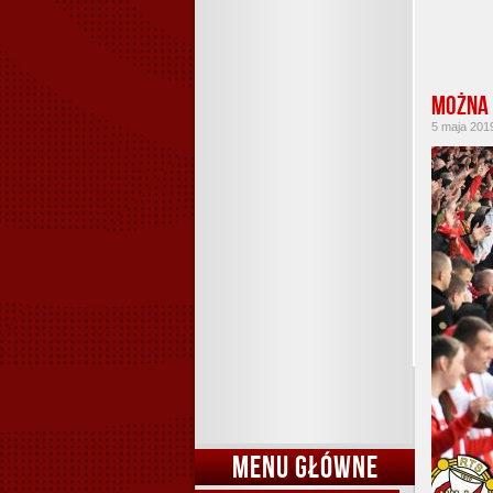
Można 
5 maja 2019
MENU GŁÓWNE