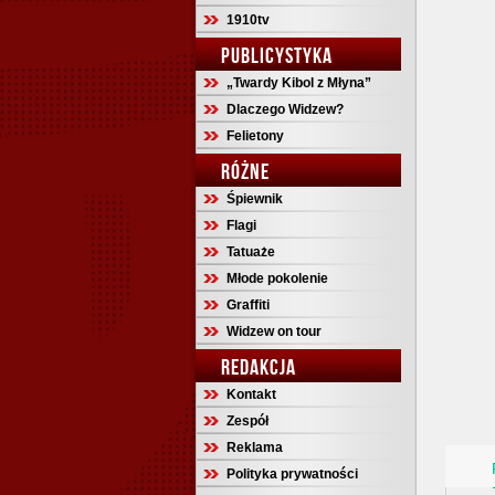
1910tv
PUBLICYSTYKA
„Twardy Kibol z Młyna”
Dlaczego Widzew?
Felietony
RÓŻNE
Śpiewnik
Flagi
Tatuaże
Młode pokolenie
Graffiti
Widzew on tour
REDAKCJA
Kontakt
Zespół
Reklama
Polityka prywatności