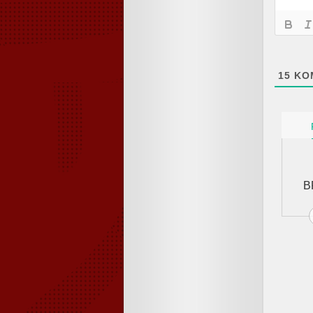
15
KO
B