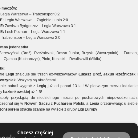
5 meczów:
: Legia Warszawa – Trabzonspor 0:2
ME
:
Legia Warszawa – Zagłębie Lubin 2:0
ME:
Zawisza Bydgoszcz – Legia Warszawa 3:1
ME:
Lech Poznań – Legia Warszawa 1:1
:
Trabzonspor – Legia Warszawa 2:0
wana jedenastka:
ereszyński (Broź), Rzeźniczak, Dossa Junior, Brzyski (Wawrzyniak) – Furman,
– Ojamaa (Kucharczyk), Pinto, Kosecki – Dwaliszwili (Mikita)
ki:
nie
Legii
znajduje się trzech ex-widzewiaków.
Łukasz Broź, Jakub Rzeźniczak
i
wrzyniak
. Wszyscy są obrońcami
nie potrafi wygrać z
Legią
już od ponad 13 lat! W pierwszym meczu łodzianie
zy
Łazienkowskiej
aż 1:5!
społy przystąpią do niedzielnego meczu po pucharowych niepowodzeniach.
żegnał się w
Nowym Sączu
z
Pucharem Polski
, a
Legia
przegrywając u siebie
bzonsporem
straciła szanse na wyjście z grupy
Ligi Europy
Chcesz częściej