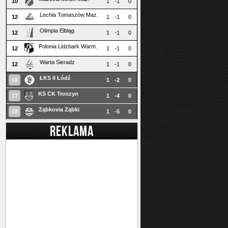
10
1
-1
0
Lechia Tomaszów Maz.
12
1
-1
0
Olimpia Elbląg
12
1
-1
0
Polonia Lidzbark Warm.
12
1
-1
0
Warta Sieradz
12
1
-1
0
ŁKS II Łódź
16
1
-2
0
KS CK Troszyn
17
1
-4
0
Ząbkovia Ząbki
18
1
-5
0
REKLAMA