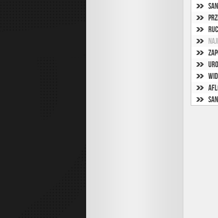
San
Prz
Ruc
Naj
Zap
Uro
Wid
Afl
San