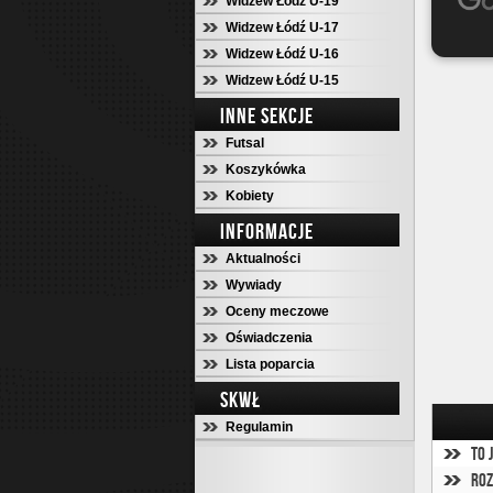
Widzew Łódź U-19
Widzew Łódź U-17
Widzew Łódź U-16
Widzew Łódź U-15
INNE SEKCJE
Futsal
Koszykówka
Kobiety
INFORMACJE
Aktualności
Wywiady
Oceny meczowe
Oświadczenia
Lista poparcia
SKWŁ
Regulamin
To 
Roz