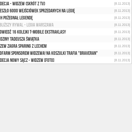
decja - Widzew (skrót z TV)
[8.11.2013]
eszło 6000 wejściówek sprzedanych na Legię
[8.11.2013]
h pożegnał legendę
[8.11.2013]
bliższy rywal - Legia Warszawa
[8.11.2013]
owiedź 16 kolejki T-Mobile Ekstraklasy
[8.11.2013]
dziny Tadeusza Świątka
[8.11.2013]
zew zagra sparing z Lechem
[8.11.2013]
ofarm sponsorem Widzewa! Na koszulki trafia "Braveran"
[8.11.2013]
decja Nowy Sącz - Widzew [foto]
[8.11.2013]