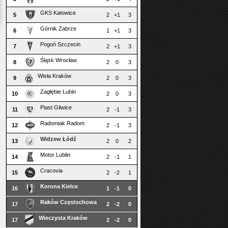
GKS Katowice
5
2
+1
3
Górnik Zabrze
6
1
+1
3
Pogoń Szczecin
7
2
+1
3
Śląsk Wrocław
8
2
0
3
Wisła Kraków
9
2
0
3
Zagłębie Lubin
10
2
0
3
Piast Gliwice
11
2
-1
3
Radomiak Radom
12
2
-1
3
Widzew Łódź
13
2
0
2
Motor Lublin
14
2
-1
1
Cracovia
15
2
-2
1
Korona Kielce
16
1
-1
0
Raków Częstochowa
17
2
-2
0
Wieczysta Kraków
17
2
-2
0