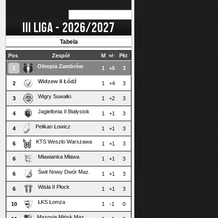
III LIGA - 2026/2027
Tabela
Pos
Zespół
M
+/-
Pkt
Olimpia Zambrów
1
1
+5
3
Widzew II Łódź
2
1
+4
3
Wigry Suwałki
3
1
+2
3
Jagiellonia II Białystok
4
1
+1
3
Pelikan Łowicz
4
1
+1
3
KTS Weszło Warszawa
6
1
+1
3
Mławianka Mława
6
1
+1
3
Świt Nowy Dwór Maz.
6
1
+1
3
Wisła II Płock
6
1
+1
3
ŁKS Łomża
10
1
-1
0
Mazovia Mińsk Maz.