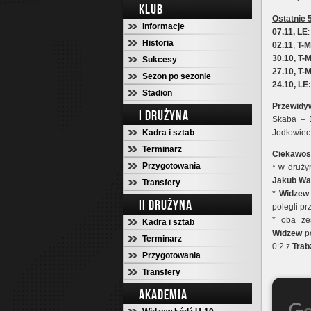
KLUB
Ostatnie 
Informacje
07.11, LE
Historia
02.11
,
T-
30.10, T-
Sukcesy
27.10, T-
Sezon po sezonie
24.10, LE
Stadion
Przewidy
I DRUŻYNA
Skaba – B
Kadra i sztab
Jodłowiec 
Terminarz
Ciekawost
Przygotowania
* w druży
Jakub Wa
Transfery
*
Widzew
II DRUŻYNA
polegli pr
*
oba ze
Kadra i sztab
Widzew
po
Terminarz
0:2 z
Tra
Przygotowania
Transfery
AKADEMIA