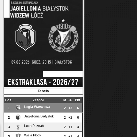
EKSTRAKLASA - 2026/27
Tabela
Pos
Zespół
M
+/-
Pkt
Legia Warszawa
1
2
+3
6
Jagiellonia Białystok
2
2
+2
6
Lech Poznań
3
2
+1
4
Wisła Płock
3
2
+1
4