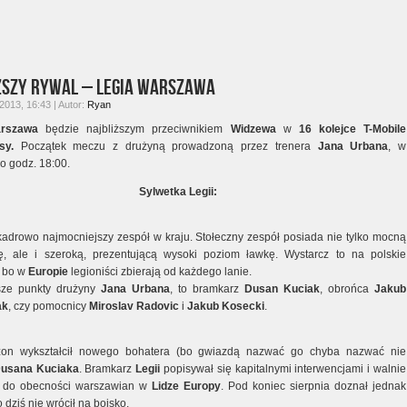
ższy rywal – Legia Warszawa
 2013, 16:43 | Autor:
Ryan
arszawa
będzie najbliższym przeciwnikiem
Widzewa
w
16 kolejce T-Mobile
sy.
Początek meczu z drużyną prowadzoną przez trenera
Jana Urbana
, w
 o godz. 18:00.
Sylwetka Legii:
 kadrowo najmocniejszy zespół w kraju. Stołeczny zespół posiada nie tylko mocną
ę, ale i szeroką, prezentującą wysoki poziom ławkę. Wystarcz to na polskie
, bo w
Europie
legioniści zbierają od każdego lanie.
jsze punkty drużyny
Jana Urbana
, to bramkarz
Dusan Kuciak
, obrońca
Jakub
ak
, czy pomocnicy
Miroslav Radovic
i
Jakub Kosecki
.
on wykształcił nowego bohatera (bo gwiazdą nazwać go chyba nazwać nie
usana Kuciaka
. Bramkarz
Legii
popisywał się kapitalnymi interwencjami i walnie
ł do obecności warszawian w
Lidze Europy
. Pod koniec sierpnia doznał jednak
o dziś nie wrócił na boisko.