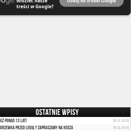
widzieć nasze
Dodaj do źródeł Google
treści w Google?
OSTATNIE WPISY
już ponad 13 lat!
[9.11.2013]
grzewka przed Legią ? Zapraszamy na kosza
[9.11.2013]