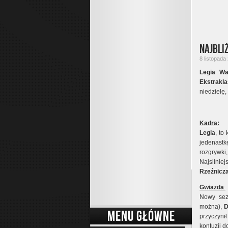
Najbli
8 listopada
Legia W
Ekstrakla
niedzielę,
Kadra:
Legia
, to
jedenastk
rozgrywki
Najsilnie
Rzeźnicz
Gwiazda
:
Nowy sez
można),
D
MENU GŁÓWNE
przyczyni
kontuzji d