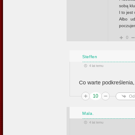
sobą klu
I to jes
Albo ud
poczuje
0
Steffen
4 lat temu
Co warte podkreślenia
10
Od
Mala.
4 lat temu