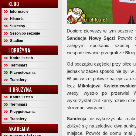
KLUB
Informacje
Historia
Sukcesy
Dopiero pierwszy w tym sezonie 
Sezon po sezonie
Sandecja Nowy Sącz
! Powrót 
Stadion
zaległym spotkaniu szóstej ko
I DRUŻYNA
niespodziewanie przegrali ze
Skrą
Kadra i sztab
Od początku częściej przy piłce 
Terminarz
jednak w żaden sposób nie byli w
Przygotowania
W pierwszej połowie najlepszą ok
Transfery
lecz
Mikołajowi Kwietniewskie
II DRUŻYNA
wtedy, wyszło po przerwie!
Kadra i sztab
wykorzystał rzut karny, dzięki cz
Terminarz
skromnej wygranej.
Przygotowania
Sandecja
nie wykorzystała znako
Transfery
zbliżyć się na zaledwie dwa punkt
AKADEMIA
miejsce. Powrót do domu miał j