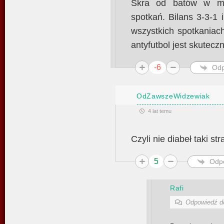
Skra od batów w m
spotkań. Bilans 3-3-1
wszystkich spotkaniach
antyfutbol jest skuteczn
-6
Odp
OdZawszeWidzewiak
4 lat temu
Czyli nie diabeł taki str
5
Odp
Rafi
Odpowiedź 