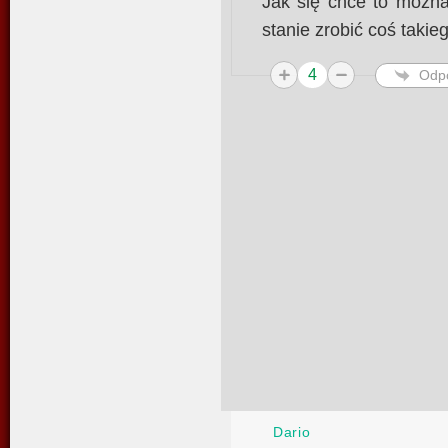
Jak się chce to można
stanie zrobić coś takie
4
Odp
Dario