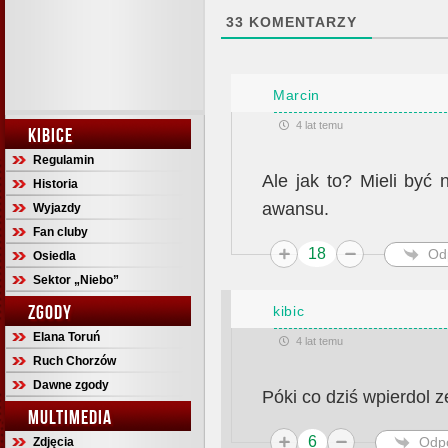
33
KOMENTARZY
Marcin
4 lat temu
KIBICE
Regulamin
Ale jak to? Mieli być
Historia
awansu.
Wyjazdy
Fan cluby
18
Od
Osiedla
Sektor „Niebo”
ZGODY
kibic
Elana Toruń
4 lat temu
Ruch Chorzów
Dawne zgody
Póki co dziś wpierdol z
MULTIMEDIA
6
Odp
Zdjęcia