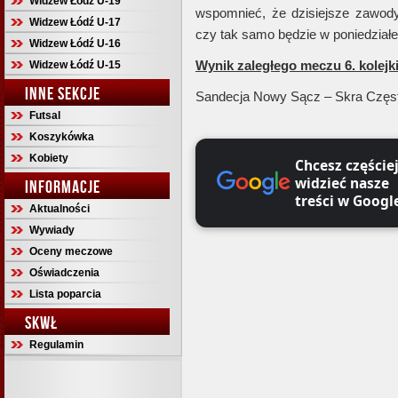
Widzew Łódź U-19
wspomnieć, że dzisiejsze zawody
Widzew Łódź U-17
czy tak samo będzie w poniedziałek
Widzew Łódź U-16
Wynik zaległego meczu 6. kolejki 
Widzew Łódź U-15
INNE SEKCJE
Sandecja Nowy Sącz – Skra Czę
Futsal
Koszykówka
Kobiety
Chcesz częście
widzieć nasze
INFORMACJE
treści w Googl
Aktualności
Wywiady
Oceny meczowe
Oświadczenia
Lista poparcia
SKWŁ
Regulamin