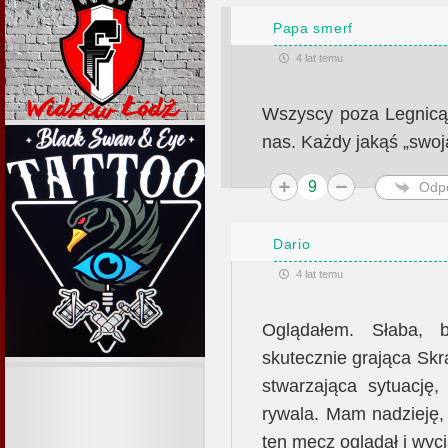
Papa smerf
4 lat temu
Wszyscy poza Legnicą 
nas. Każdy jakąś „swoj
9
Odp
Dario
4 lat temu
Oglądałem. Słaba, 
skutecznie grająca Skr
stwarzająca sytuację,
rywala. Mam nadzieję,
ten mecz oglądał i wyc