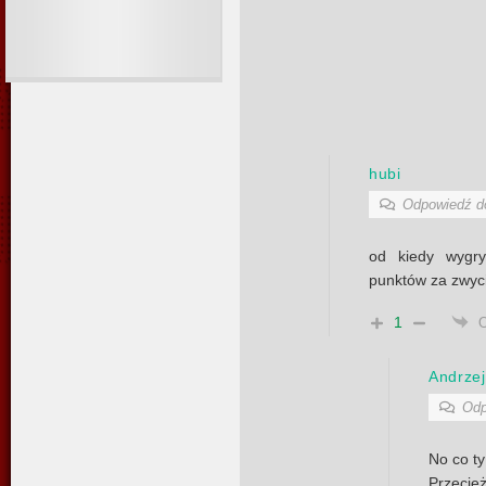
hubi
Odpowiedź 
od kiedy wygry
punktów za zwyc
1
Andrzej
Odp
No co ty
Przecież