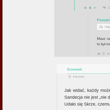
4
Posejd
Odp
Masz ra
to był m
0
Grzesiek
4 lat temu
Jak widać, każdy może
Sandecja nie jest „nie 
Udało się Skrze, cze