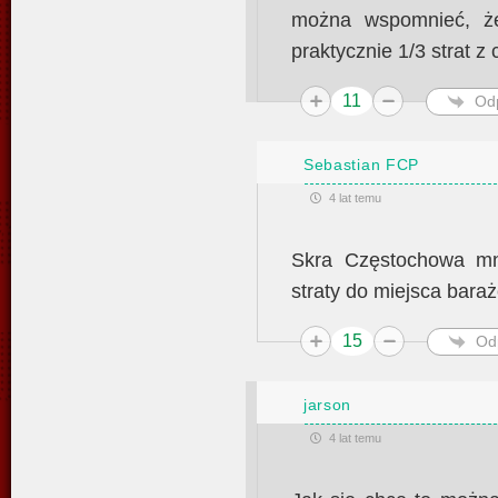
można wspomnieć, że
praktycznie 1/3 strat z
11
Od
Sebastian FCP
4 lat temu
Skra Częstochowa mn
straty do miejsca bar
15
Od
jarson
4 lat temu