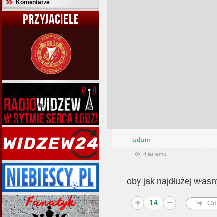
Komentarze
PRZYJACIELE
adam
4 lat temu
oby jak najdłużej własn
14
Od