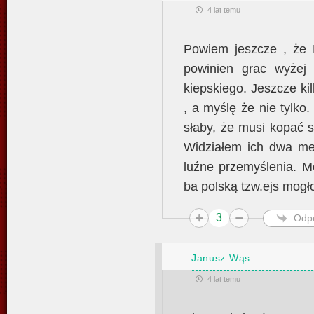
4 lat temu
Powiem jeszcze , że K
powinien grac wyże
kiepskiego. Jeszcze ki
, a myślę że nie tylko
słaby, że musi kopać 
Widziałem ich dwa me
luźne przemyślenia. M
ba polską tzw.ejs mogł
3
Odp
Janusz Wąs
4 lat temu