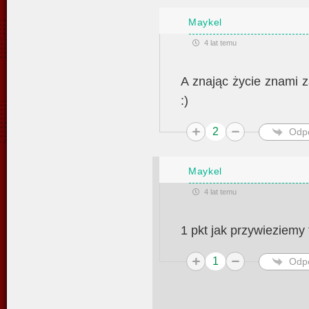
Maykel
4 lat temu
A znając życie znami za
:)
2
Odp
Maykel
4 lat temu
1 pkt jak przywieziemy
1
Odp