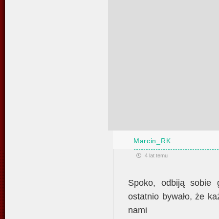
Marcin_RK
4 lat temu
Spoko, odbiją sobie
ostatnio bywało, że k
nami