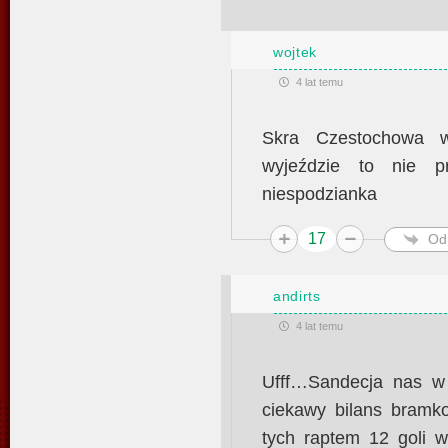
wojtek
4 lat temu
Skra Czestochowa 
wyjeździe to nie p
niespodzianka
17
Od
andirts
4 lat temu
Ufff…Sandecja nas w
ciekawy bilans bram
tych raptem 12 goli w