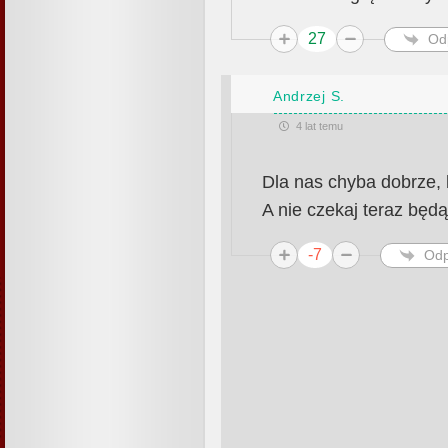
27
Od
Andrzej S.
4 lat temu
Dla nas chyba dobrze, b
A nie czekaj teraz będ
-7
Odp