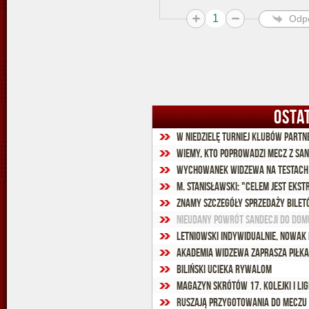
1
Odp
OSTA
W niedzielę Turniej Klubów Partn
Wiemy, kto poprowadzi mecz z Sa
Wychowanek Widzewa na testach w
M. Stanisławski: "Celem jest Eks
Znamy szczegóły sprzedaży bilet
Nieudany powrót Sandecji do dom
Letniowski indywidualnie, Nowak
Akademia Widzewa zaprasza piłka
Biliński ucieka rywalom
Magazyn skrótów 17. kolejki I lig
Ruszają przygotowania do meczu 