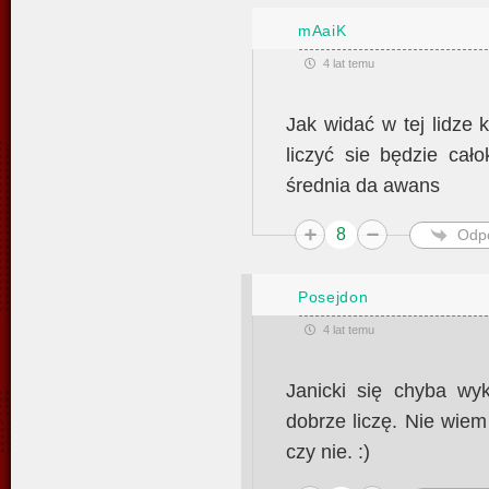
mAaiK
4 lat temu
Jak widać w tej lidze 
liczyć sie będzie cał
średnia da awans
8
Odp
Posejdon
4 lat temu
Janicki się chyba wy
dobrze liczę. Nie wiem 
czy nie. :)