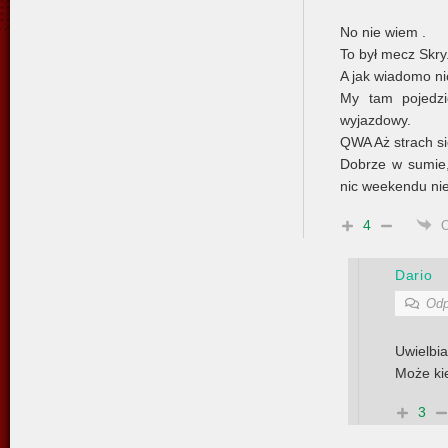
No nie wiem .
To był mecz Skry
A jak wiadomo ni
My tam pojedzi
wyjazdowy.
QWA Aż strach si
Dobrze w sumie,
nic weekendu nie 
4
Dario
Odp
Uwielbi
Może kie
3