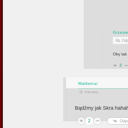
Grzesi
Odp
Oby tak 
2
Waldemar
4 lat temu
Bądźmy jak Skra haha
2
Odp