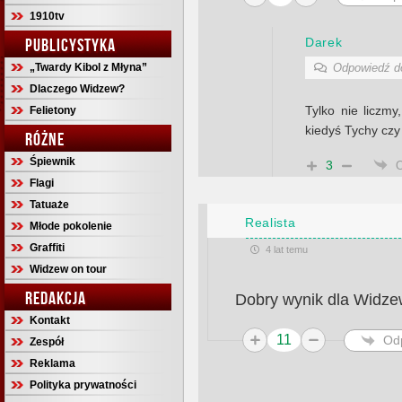
1910tv
Darek
PUBLICYSTYKA
„Twardy Kibol z Młyna”
Odpowiedź 
Dlaczego Widzew?
Tylko nie liczm
Felietony
kiedyś Tychy czy
RÓŻNE
Śpiewnik
3
Flagi
Tatuaże
Realista
Młode pokolenie
Graffiti
4 lat temu
Widzew on tour
REDAKCJA
Dobry wynik dla Widz
Kontakt
11
Od
Zespół
Reklama
Polityka prywatności