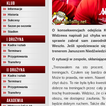
KLUB
Informacje
Historia
Sukcesy
Sezon po sezonie
O konsekwencjach odejścia K
Stadion
Widzewa napisali już chyba ws
I DRUŻYNA
sprawie zabrał sam zawodnik
Kadra i sztab
Weszło. Jeśli spodziewacie się
trenerem Januszem Niedźwiedzie
Terminarz
Przygotowania
O sytuacji w zespole, skłaniając
Transfery
„Trenowałem na sto procent.
II DRUŻYNA
treningach. Czułem się bardzo 
Kadra i sztab
Może to prawda, nie wiem. Nawet t
Terminarz
zbyt dużo. To nie była tylko kwe
Przygotowania
dobrze na treningach przez cały p
Transfery
trochę frustrowało. Widzisz, że ci
obozu, nie dostajesz zaufania. To
AKADEMIA
będzie dobrym ruchem. Także dla W