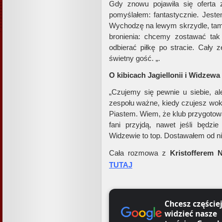
Gdy znowu pojawiła się oferta z
pomyślałem: fantastycznie. Jest
Wychodzę na lewym skrzydle, tam c
bronienia: chcemy zostawać tak
odbierać piłkę po stracie. Cały z
świetny gość. „.
O kibicach Jagiellonii i Widzewa
„Czujemy się pewnie u siebie, al
zespołu ważne, kiedy czujesz wok
Piastem. Wiem, że klub przygotowa
fani przyjdą, nawet jeśli będz
Widzewie to top. Dostawałem od n
Cała rozmowa z
Kristofferem
TUTAJ
Chcesz częście
widzieć nasze