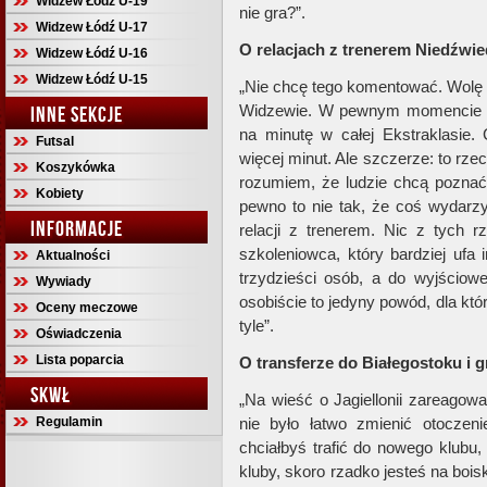
Widzew Łódź U-19
nie gra?”.
Widzew Łódź U-17
O relacjach z trenerem Niedźwi
Widzew Łódź U-16
Widzew Łódź U-15
„Nie chcę tego komentować. Wolę m
Widzewie. W pewnym momencie m
INNE SEKCJE
na minutę w całej Ekstraklasie. 
Futsal
więcej minut. Ale szczerze: to rze
Koszykówka
rozumiem, że ludzie chcą poznać 
Kobiety
pewno to nie tak, że coś wydarzy
INFORMACJE
relacji z trenerem. Nic z tych 
szkoleniowca, który bardziej uf
Aktualności
trzydzieści osób, a do wyjściowe
Wywiady
osobiście to jedyny powód, dla któ
Oceny meczowe
tyle”.
Oświadczenia
Lista poparcia
O transferze do Białegostoku i g
SKWŁ
„Na wieść o Jagiellonii zareagow
Regulamin
nie było łatwo zmienić otoczeni
chciałbyś trafić do nowego klubu,
kluby, skoro rzadko jesteś na bois