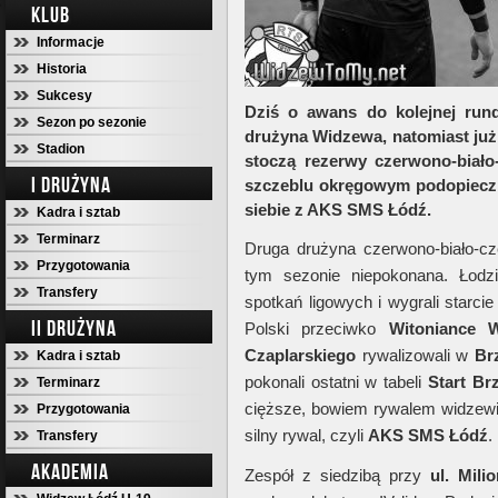
KLUB
Informacje
Historia
Sukcesy
Dziś o awans do kolejnej run
Sezon po sezonie
drużyna Widzewa, natomiast ju
Stadion
stoczą rezerwy czerwono-biało
I DRUŻYNA
szczeblu okręgowym podopieczn
siebie z AKS SMS Łódź.
Kadra i sztab
Terminarz
Druga drużyna czerwono-biało-c
Przygotowania
tym sezonie niepokonana. Łodzi
Transfery
spotkań ligowych i wygrali starc
II DRUŻYNA
Polski przeciwko
Witoniance
W
Czaplarskiego
rywalizowali w
Br
Kadra i sztab
pokonali ostatni w tabeli
Start
Brz
Terminarz
cięższe, bowiem rywalem widzewi
Przygotowania
silny rywal, czyli
AKS
SMS
Łódź
.
Transfery
AKADEMIA
Zespół z siedzibą przy
ul. Mili