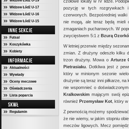
Widzew Łódź U-19
czołowe lokaty w IV lidze. Podop
Widzew Łódź U-17
pozycję w tych rozgrywkach i
Widzew Łódź U-16
czerwonych. Bezpośredniej walki
Widzew Łódź U-15
nie mogą, ale teraz będą mieli 
zmaganiach pucharowych. W popr
INNE SEKCJE
zwycięstwem 5:1 z
Bzurą
Ozork
Futsal
Koszykówka
W letniej przerwie między sezona
Kobiety
zmian. Z drużyny odeszło kilku d
INFORMACJE
trzon drużyny. Mowa o
Arturze
Pietrasiaku
. Dotkliwa jest z pew
Aktualności
który w minionym sezonie wielo
Wywiady
drużynie są teraz inni piłkarze, na
Oceny meczowe
nie wspomnieć o doświadczony
Oświadczenia
Kralkowskim
mającym swój epi
Lista poparcia
również
Przemysław
Kot
, który w
SKWŁ
Z pewnością możemy spodziewać s
Regulamin
że nie wiemy, w jakim stopniu obi
meczów ligowych. Mecz pomięd