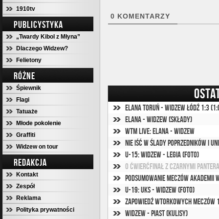
1910tv
0
KOMENTARZY
PUBLICYSTYKA
„Twardy Kibol z Młyna”
Dlaczego Widzew?
Felietony
RÓŻNE
Śpiewnik
OSTA
Flagi
Elana Toruń - Widzew Łódź 1:3 (1:
Tatuaże
Elana - Widzew (składy)
Młode pokolenie
WTM Live: Elana - Widzew
Graffiti
Nie iść w ślady poprzedników i u
Widzew on tour
U-15: Widzew - Legia (foto)
REDAKCJA
O ćwierćfinał z Czarnymi Panter
Kontakt
Podsumowanie meczów Akademii W
Zespół
U-19: UKS - Widzew (foto)
Reklama
Zapowiedź wtorkowych meczów 1.
Polityka prywatności
Widzew - Piast (kulisy)