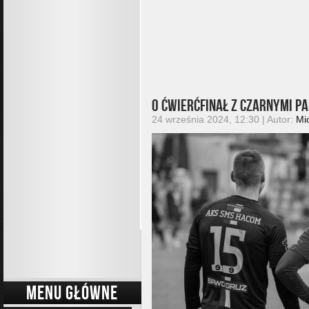
O ćwierćfinał z Czarnymi P
24 września 2024, 12:30 | Autor:
Mi
MENU GŁÓWNE