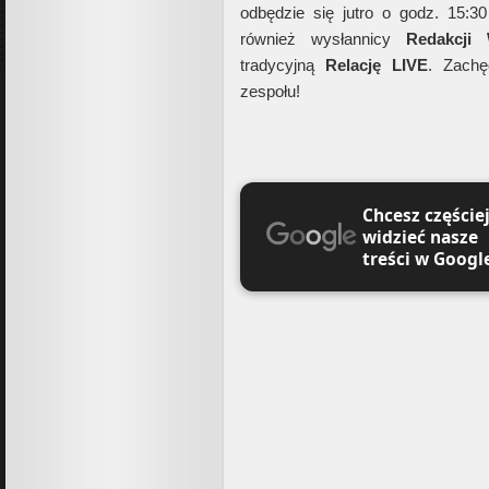
odbędzie się jutro o godz. 15:3
również wysłannicy
Redakcji
tradycyjną
Relację
LIVE
. Zachę
zespołu!
Chcesz częście
widzieć nasze
treści w Googl