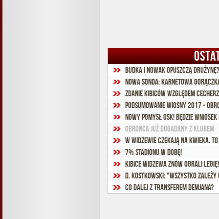
OSTA
Budka i Nowak opuszczą drużynę
Nowa sonda: Karnetowa gorączk
Zdanie kibiców względem Cecherz
Podsumowanie wiosny 2017 - obr
Nowy pomysł OSK! Będzie wniosek
Obrońca już dogadany z klubem
W Widzewie czekają na Kwieka. T
7% stadionu w dobę!
Kibice Widzewa znów ograli Legię!
D. Kostkowski: "Wszystko zależy
Co dalej z transferem Demjana?