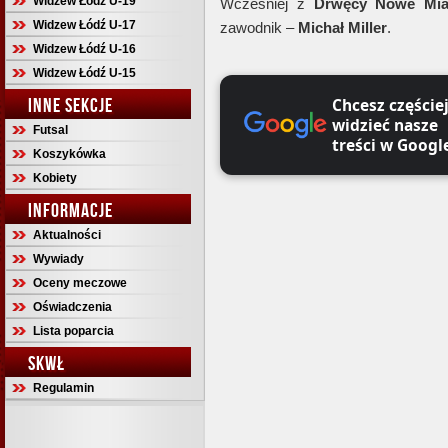
Widzew Łódź U-19
Wcześniej z
Drwęcy Nowe Mia
Widzew Łódź U-17
zawodnik –
Michał Miller
.
Widzew Łódź U-16
Widzew Łódź U-15
INNE SEKCJE
Chcesz częście
widzieć nasze
Futsal
treści w Googl
Koszykówka
Kobiety
INFORMACJE
Aktualności
Wywiady
Oceny meczowe
Oświadczenia
Lista poparcia
SKWŁ
Regulamin