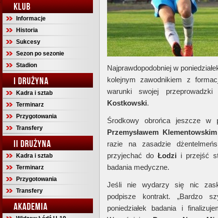
KLUB
Informacje
Historia
Sukcesy
Sezon po sezonie
Stadion
Najprawdopodobniej w poniedział
I DRUŻYNA
kolejnym zawodnikiem z formacj
warunki swojej przeprowadzk
Kadra i sztab
Kostkowski
.
Terminarz
Przygotowania
Środkowy obrońca jeszcze w p
Transfery
Przemysławem Klementowskim
II DRUŻYNA
razie na zasadzie dżentelmeńs
przyjechać do
Łodzi
i przejść s
Kadra i sztab
badania medyczne.
Terminarz
Przygotowania
Jeśli nie wydarzy się nic za
Transfery
podpisze kontrakt. „Bardzo s
AKADEMIA
poniedziałek badania i finaliz