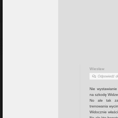
Wiesław
Odpowiedź 
Nie wystawianie
na szkodę Widz
No ale tak za
trenowania wycin
Widocznie właścic
No ale kto boga