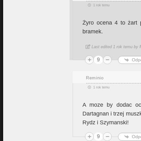
1 rok temu
Żyro ocena 4 to żart 
bramek.
Last edited 1 rok temu by
9
Odp
Reminio
1 rok temu
A moze by dodac oce
Dartagnan i trzej musz
Rydz i Szymanski!
9
Odp