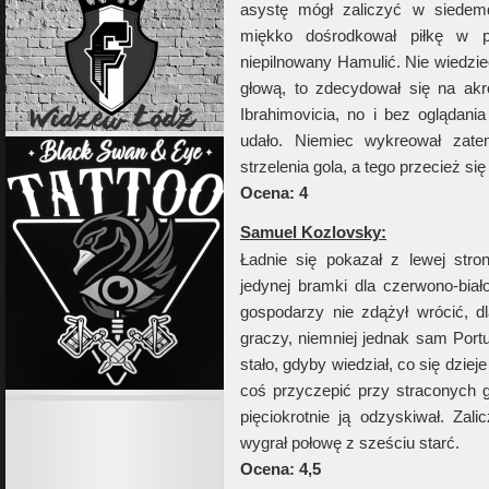
asystę mógł zaliczyć w siedemdzi
miękko dośrodkował piłkę w p
niepilnowany Hamulić. Nie wiedzi
głową, to zdecydował się na akr
Ibrahimovicia, no i bez oglądan
udało. Niemiec wykreował zate
strzelenia gola, a tego przecież si
Ocena: 4
Samuel Kozlovsky:
Ładnie się pokazał z lewej stro
jedynej bramki dla czerwono-bia
gospodarzy nie zdążył wrócić, dl
graczy, niemniej jednak sam Portu
stało, gdyby wiedział, co się dzie
coś przyczepić przy straconych go
pięciokrotnie ją odzyskiwał. Za
wygrał połowę z sześciu starć.
Ocena: 4,5