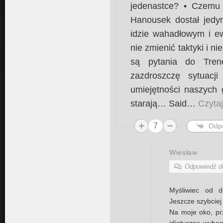
jedenastce? • Czemu
Hanousek dostał jedyn
idzie wahadłowym i ew
nie zmienić taktyki i n
są pytania do Tre
zazdroszczę sytuacji
umiejętności naszych 
starają… Said
…
Czytaj
7
Odp
Wiesław
Odpowiedź 
Myśliwiec od d
Jeszcze szybciej
Na moje oko, prz