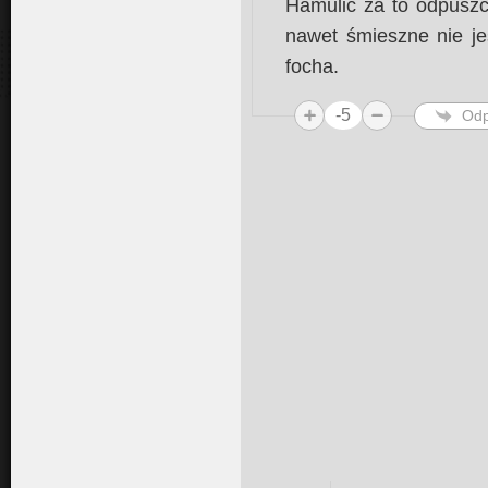
Hamulić za to odpuszc
nawet śmieszne nie jest
focha.
-5
Odp