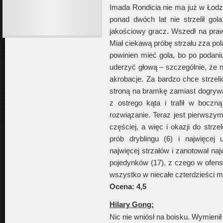
Imada Rondicia nie ma już w Łodzi
ponad dwóch lat nie strzelił gol
jakościowy gracz. Wszedł na prawi
Miał ciekawą próbę strzału zza po
powinien mieć gola, bo po podan
uderzyć głową – szczególnie, że ni
akrobacje. Za bardzo chce strzeli
stroną na bramkę zamiast dogrywa
z ostrego kąta i trafił w bocz
rozwiązanie. Teraz jest pierwszym
częściej, a więc i okazji do strze
prób dryblingu (6) i najwięcej
najwięcej strzałów i zanotował naj
pojedynków (17), z czego w ofensy
wszystko w niecałe czterdzieści m
Ocena: 4,5
Hilary Gong:
Nic nie wniósł na boisku. Wymienił