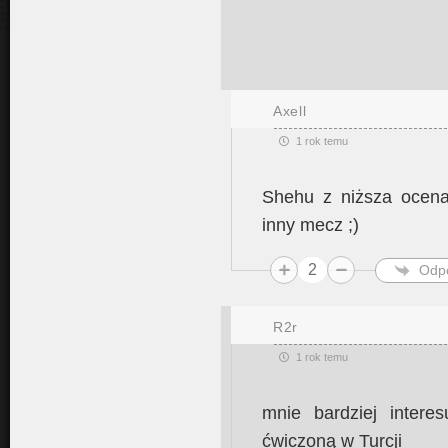
Axell
1 rok temu
Shehu z niższa ocena
inny mecz ;)
2
Odp
R2r
1 rok temu
mnie bardziej intere
ćwiczoną w Turcji