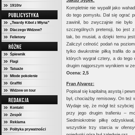
Jakub Sypek:
1910tv
Kompletnie nie wypalił jako wahad
PUBLICYSTYKA
do tego pomysłu. Dał się ograć p
zawinił, bo zwyczajnie nie by
„Twardy Kibol z Młyna”
szczególnych pretensji, bo jest
Dlaczego Widzew?
tak, bo musiał, a dzięki temu j
Felietony
Zaliczył celność podań na pozio
RÓŻNE
tylko dwukrotnie piłką trafiła do
Śpiewnik
których wygrał cztery, a do tego d
Flagi
drugim najgorszym wynikiem w ze
Tatuaże
Ocena: 2,5
Młode pokolenie
Graffiti
Fran Alvarez:
Widzew on tour
Popisał się kapitalną asystą i pew
był, chociażby remisowy. On też w
REDAKCJA
Wydaje się, że mógł też szybciej
Kontakt
przy jego drugim trafieniu – m
Zespół
Siedmiokrotnie piłkę odzyskiwał
Reklama
wszystkie trzy starcia w ofens
Polityka prywatności
pojedynki górą był zaledwie raz.