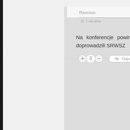
Reminio
1 rok temu
Na konferencje powi
doprowadzili SRWSZ
3
Odp