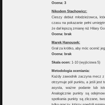
Ocena: 3
Nikodem Stachowicz:
Cieszy debiut młodzieżowca, któ
czasu na pokazanie pełni umiejętno
że dał lepszą zmianę niż Hilary Go
Ocena: brak
Marek Hanousek:
Grał za krótko, aby móc ocenić je
Ocena: brak
Skala ocen:
1-10 (wyjściowa 5)
Metodologia oceniania:
Każdy zawodnik zaczyna mecz z 
otrzymuje pół punktu, a jeśli jest
asysta, ważne podanie lub isto
Analogicznie punkty są odejmo
spotkania punkty są zliczane, tw
tylko graczy, którzy spędzili mini