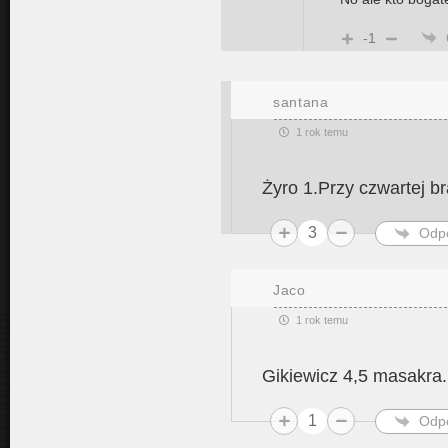
-1
santana
1 rok temu
Żyro 1.Przy czwartej b
3
Odp
Jaco
1 rok temu
Gikiewicz 4,5 masakra.
1
Odp