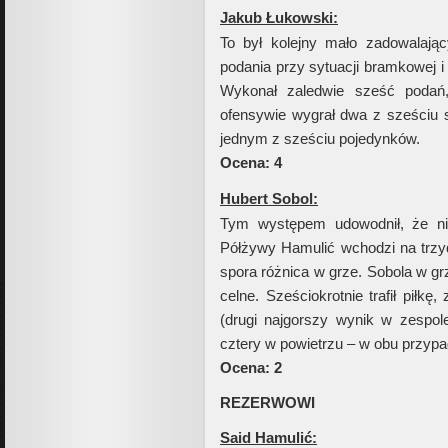
Jakub Łukowski:
To był kolejny mało zadowalają
podania przy sytuacji bramkowej i
Wykonał zaledwie sześć podań,
ofensywie wygrał dwa z sześciu s
jednym z sześciu pojedynków.
Ocena: 4
Hubert Sobol:
Tym występem udowodnił, że nie
Półżywy Hamulić wchodzi na trzyd
spora różnica w grze. Sobola w gr
celne. Sześciokrotnie trafił piłkę
(drugi najgorszy wynik w zespol
cztery w powietrzu – w obu przyp
Ocena: 2
REZERWOWI
Said Hamulić: