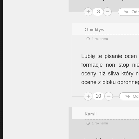
-3
Odp
Obiektyw
1 rok temu
Lubię te pisanie ocen 
formacje non stop nie
oceny niż silva który
ocenę z bloku obronnego
10
Od
Kamil_
1 rok temu