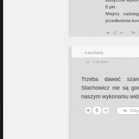
idiotyczne wybory
8 pkt.
Miejmy nadziej
przedłużenia kon
-1
nasztata
1 rok temu
Trzeba dawać szans
Stachowicz nie są go
naszym wykonaniu wid
6
Odp