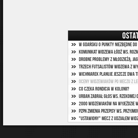
OSTA
W Gdańsku o punkty niezbędne do
Drobne problemy z młodzieżą, Jag
Trzech futsalistów Widzewa z w
Wichniarek planuje jeszcze dwa 
Oceny widzewiaków po meczu z L
Co czeka Rondicia w Kolonii?
Urban zabrał głos ws. rzekomej o
2000 widzewiaków na wyjeździe w
PZPN zmienia przepisy ws. przyjm
"Ustawiony" mecz z udziałem wi