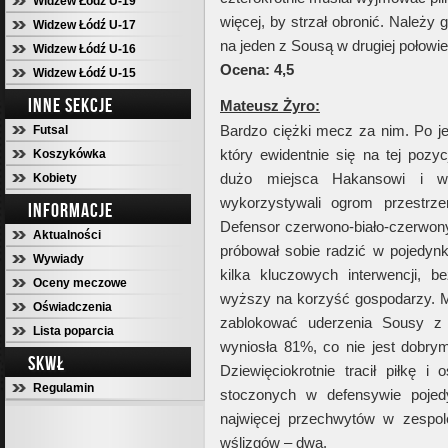
Widzew Łódź U-19
więcej, by strzał obronić. Należy
Widzew Łódź U-17
na jeden z Sousą w drugiej połowi
Widzew Łódź U-16
Ocena: 4,5
Widzew Łódź U-15
INNE SEKCJE
Mateusz Żyro:
Bardzo ciężki mecz za nim. Po je
Futsal
który ewidentnie się na tej pozyc
Koszykówka
dużo miejsca Hakansowi i w p
Kobiety
wykorzystywali ogrom przestrz
INFORMACJE
Defensor czerwono-biało-czerwony
Aktualności
próbował sobie radzić w pojedynkę
Wywiady
kilka kluczowych interwencji, 
Oceny meczowe
wyższy na korzyść gospodarzy. M
Oświadczenia
zablokować uderzenia Sousy z
Lista poparcia
wyniosła 81%, co nie jest dobry
SKWŁ
Dziewięciokrotnie tracił piłkę i
Regulamin
stoczonych w defensywie pojedy
najwięcej przechwytów w zespol
wślizgów – dwa.