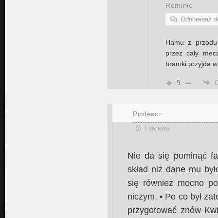
Reminio
Odpowiedź 
Hamu z przodu 
przez caly mec
bramki przyjda w
9
Profesor
1 rok temu
Nie da się pominąć fa
skład niż dane mu był
się również mocno pog
niczym. • Po co był za
przygotować znów Kwi