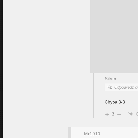
Silver
Odpowiedź 
Chyba 3-3
3
Mr1910