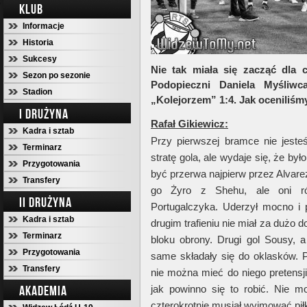
KLUB
Informacje
Historia
Sukcesy
Nie tak miała się zacząć dla 
Sezon po sezonie
Podopieczni Daniela Myśliwc
Stadion
„Kolejorzem” 1:4. Jak oceniliśm
I DRUŻYNA
Rafał Gikiewicz:
Kadra i sztab
Przy pierwszej bramce nie jest
Terminarz
stratę gola, ale wydaje się, że by
Przygotowania
być przerwa najpierw przez Alvarez
Transfery
go Żyro z Shehu, ale oni ró
II DRUŻYNA
Portugalczyka. Uderzył mocno i po
Kadra i sztab
drugim trafieniu nie miał za dużo
Terminarz
bloku obrony. Drugi gol Sousy, a
Przygotowania
same składały się do oklasków. 
Transfery
nie można mieć do niego pretensji,
AKADEMIA
jak powinno się to robić. Nie
czterokrotnie musiał wyjmować piłkę