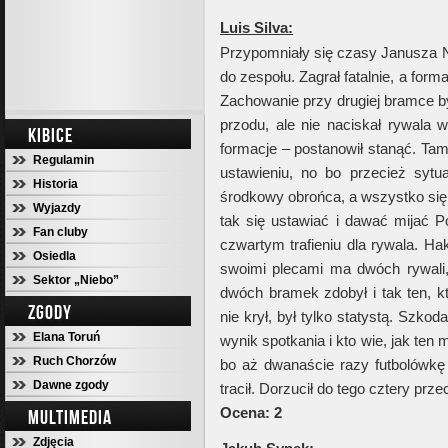
Luis Silva:
Przypomniały się czasy Janusza N
do zespołu. Zagrał fatalnie, a forma
Zachowanie przy drugiej bramce by
przodu, ale nie naciskał rywala 
KIBICE
formacje – postanowił stanąć. Tam
Regulamin
ustawieniu, no bo przecież sytua
Historia
środkowy obrońca, a wszystko się 
Wyjazdy
tak się ustawiać i dawać mijać Po
Fan cluby
czwartym trafieniu dla rywala. Ha
Osiedla
swoimi plecami ma dwóch rywali, 
Sektor „Niebo”
dwóch bramek zdobył i tak ten, któ
ZGODY
nie krył, był tylko statystą. Szkod
Elana Toruń
wynik spotkania i kto wie, jak ten
Ruch Chorzów
bo aż dwanaście razy futbolówkę 
Dawne zgody
tracił. Dorzucił do tego cztery prz
Ocena: 2
MULTIMEDIA
Zdjęcia