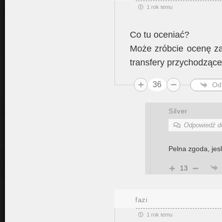
1 rok temu
Co tu oceniać?
Może zróbcie ocenę za
transfery przychodząc
36
Od
Silver
Odpowiedź 
Pelna zgoda, jes
13
fazi
1 rok temu