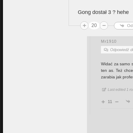
Gong dostał 3 ? hehe
20
Od
Mr1910
Odpowiedź 
Widać za samo st
ten as. Też chce
zarabia jak profe
Last edited 1 r
11