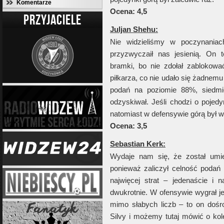
Komentarze
Ocena: 4,5
PRZYJACIELE
Juljan Shehu:
Nie widzieliśmy w poczynaniac
przyzwyczaił nas jesienią. On 
bramki, bo nie zdołał zablokow
piłkarza, co nie udało się żadnem
podań na poziomie 88%, siedmiokr
odzyskiwał. Jeśli chodzi o pojedy
natomiast w defensywie górą był w 
Ocena: 3,5
Sebastian Kerk:
Wydaje nam się, że został umie
ponieważ zaliczył celność podań 
najwięcej strat – jedenaście i n
dwukrotnie. W ofensywie wygrał je
mimo słabych liczb – to on dośr
Silvy i możemy tutaj mówić o kol