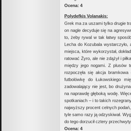
Ocena: 4
Polydefkis Volanakis:
Grek ma za uszami tylko drugie tra
on nagle decyduje się na agresyw
to, żeby rywal w tak łatwy sposób
Lecha do Kozubala wystarczyło, a
miejsca, które wykorzystał, dokład
ratować Żyro, ale nie zdążył i pi
między jego nogami. Z plusów t
rozpoczęła się akcja bramkowa 
futbolówkę do Łukowskiego mię
zadowalający nie jest, bo drużyna
na naprawdę głęboką wodę. Więce
spotkaniach – i to takich rozegran
najwyższy procent celnych podań, b
tyle samo razy ją odzyskiwał. Wyg
do tego dorzucił cztery przechwyty
Ocena: 4