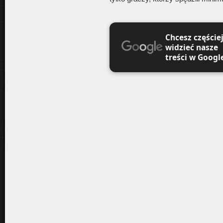
Chcesz częście
widzieć nasze
treści w Googl