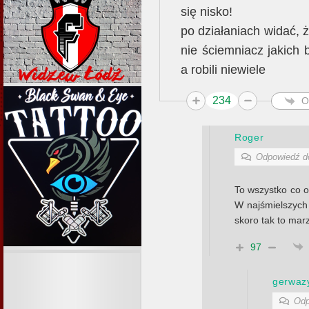
się nisko!
po działaniach widać, 
nie ściemniacz jakich 
a robili niewiele
234
O
Roger
Odpowiedź 
To wszystko co ob
W najśmielszych
skoro tak to mar
97
gerwaz
Odp