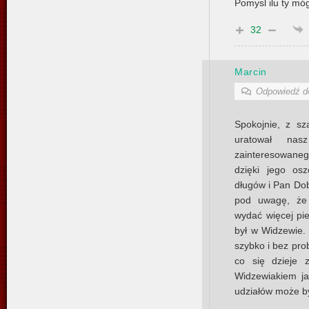
Pomysl ilu ty mó
32
Marcin
Odpowiedź 
Spokojnie, z sz
uratował na
zainteresowane
dzięki jego os
długów i Pan Dob
pod uwagę, że
wydać więcej pie
był w Widzewie. 
szybko i bez pro
co się dzieje 
Widzewiakiem ja
udziałów może by