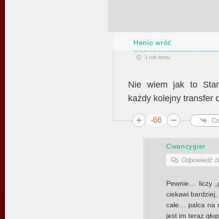
Henio wróć
1 rok temu
Nie wiem jak to Sta
każdy kolejny transfer
-66
O
Cwancygier
Odpowiedź 
Pewnie… liczy „
ciekawi bardziej, 
całe… palca na n
jest im teraz głu