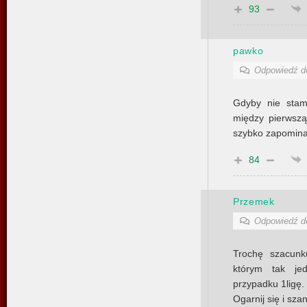
93
pawko
Odpowiedź 
Gdyby nie stami
między pierwszą 
szybko zapomin
84
Przemek
Odpowiedź 
Trochę szacunk
którym tak jed
przypadku 1ligę.
Ogarnij się i sza