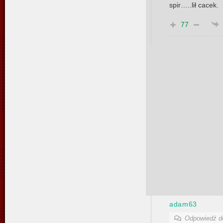
spir…..lił cacek.
77
adam63
Odpowiedź 