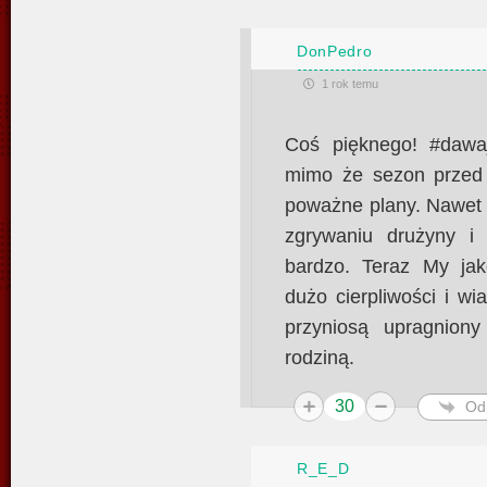
DonPedro
1 rok temu
Coś pięknego! #dawaj
mimo że sezon przed
poważne plany. Nawet j
zgrywaniu drużyny i
bardzo. Teraz My ja
dużo cierpliwości i wi
przyniosą upragniony
rodziną.
30
Od
R_E_D