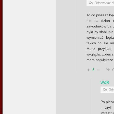
Odpowiedź 
To co piszesz bę
nie na dzień d
zawodników bardz
była by słabiutka
wymieniać będz
takich co się n
Masz przykład 
wygląda, zobaczy
mam największe
3
W&R
Odp
Po pier
, czyli
infras