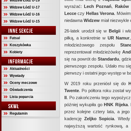
Widzew Łódź U-19
wyrażać:
Lech Poznań
,
Raków 
Widzew Łódź U-17
Lecce
czy
Hellas Verona
. Mówimy
Widzew Łódź U-16
niedawna
Widzew
miał niezwykle 
Widzew Łódź U-15
INNE SEKCJE
26-latek urodził się w
Belgii
i wł
piłką, a konkretnie w
UR Namur
Futsal
młodzieżowego zespołu
Stan
Koszykówka
reprezentował młodzieżówkę
And
Kobiety
się na powrót do
Standardu
, gdzi
INFORMACJE
pierwszego zespołu. Udało mu się 
Aktualności
pierwszy i ostatni jego występ w b
Wywiady
Oceny meczowe
W 2019 roku przeniósł się do
H
Oświadczenia
Twente
. Po półtora roku został
Lista poparcia
II
. Po zakończeniu tego wypożyc
później wykupiła go
HNK Rijeka
.
SKWŁ
przez kolejne cztery lata, a jeg
Regulamin
kadencję
Zeljko Sopicia
. Wtedy
najwyższą wartość rynkową, a 