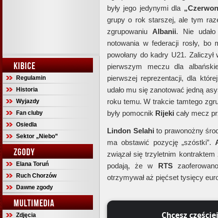
były jego jedynymi dla
„Czerwon
grupy o rok starszej, ale tym ra
zgrupowaniu
Albanii
. Nie udało
notowania w federacji rosły, bo m
powołany do kadry U21. Zaliczył 
KIBICE
pierwszym meczu dla albańskie
pierwszej reprezentacji, dla któ
Regulamin
udało mu się zanotować jedną asys
Historia
roku temu. W trakcie tamtego zg
Wyjazdy
były pomocnik
Rijeki
cały mecz pr
Fan cluby
Osiedla
Lindon Selahi
to prawonożny śro
Sektor „Niebo”
ma obstawić pozycję „szóstki”.
ZGODY
związał się trzyletnim kontraktem
Elana Toruń
podają, że w
RTS
zaoferowano
Ruch Chorzów
otrzymywał aż pięćset tysięcy euro
Dawne zgody
MULTIMEDIA
Chcesz częście
Zdjęcia