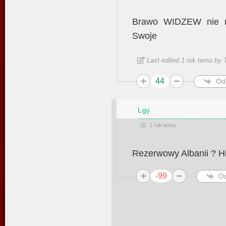
Brawo WIDZEW nie m
Swoje
Last edited 1 rok temu by 
44
Od
Lgy
1 rok temu
Rezerwowy Albanii ? H
-99
O