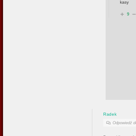
kasy
9
Radek
Odpowiedź 