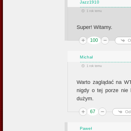
Jazz1910
1 rok temu
Super! Witamy.
100
O
Michał
1 rok temu
Warto zaglądać na WT
nigdy o tej porze nie 
dużym.
67
Od
Paweł