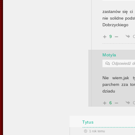
zastanów się ci
nie solidne pods
Dobrzyckiego
9
Motyla
Odpowiedź 
Nie wiem,jak t
parchem zza tor
dziadu
6
Tytus
1 rok temu