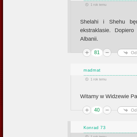
1 rok temu
Shelahi i Shehu bę
ekstraklasie. Dopier
Albanii.
81
Od
madmat
1 rok temu
Witamy w Widzewie Pan
40
Od
Konrad 73
1 rok temu