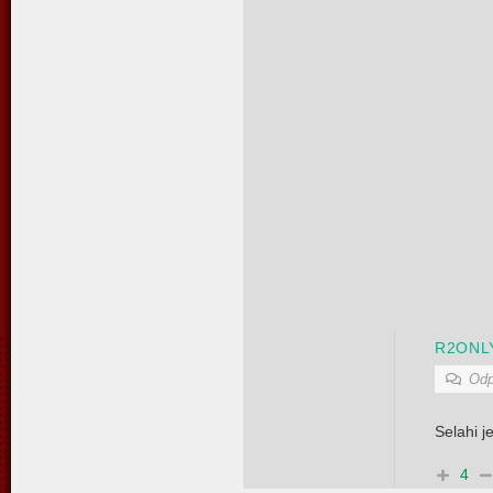
R2ONL
Odp
Selahi j
4