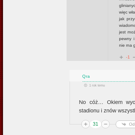
glinian
więc wła
jak prz
wiadomo 
jest mo
pewny i
nie ma g
-1
Qra
1 rok temu
No cóż… Okiem wyobr
stadionu i znów wszyst
31
Od