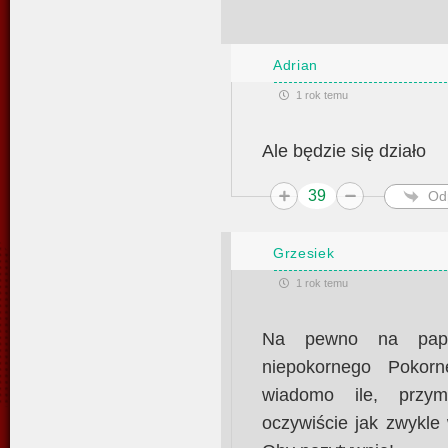
Adrian
1 rok temu
Ale będzie się działo
39
Od
Grzesiek
1 rok temu
Na pewno na papi
niepokornego Pokorn
wiadomo ile, przy
oczywiście jak zwykle