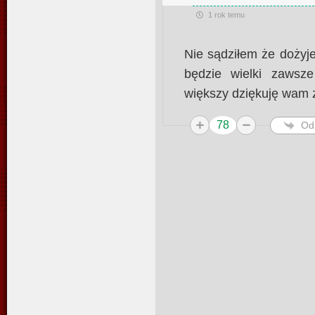
1 rok temu
Nie sądziłem że dożyj
będzie wielki zawsze
większy dziękuję wam 
78
Od