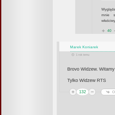
Wygląda
mnie s
właściw
40
Marek Koniarek
1 rok temu
Brovo Widzew. Witamy 
Tylko Widzew RTS
132
O