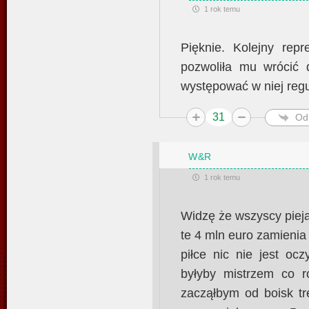
1 rok temu
Pięknie. Kolejny rep
pozwoliła mu wrócić d
występować w niej regu
31
Od
W&R
1 rok temu
Widzę że wszyscy pieją 
te 4 mln euro zamienia
piłce nic nie jest oc
byłyby mistrzem co r
zacząłbym od boisk tr