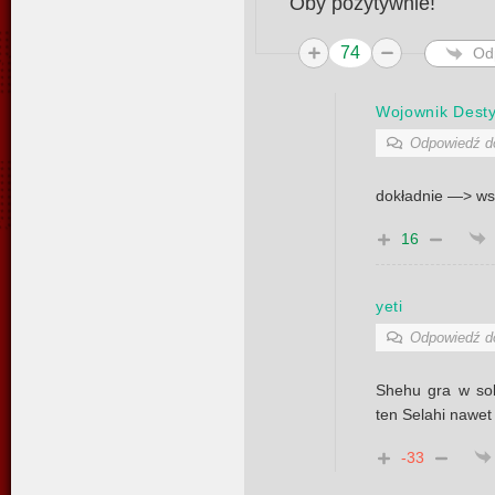
Oby pozytywnie!
74
Od
Wojownik Desty
Odpowiedź 
dokładnie —> wsz
16
yeti
Odpowiedź 
Shehu gra w sob
ten Selahi nawet
-33