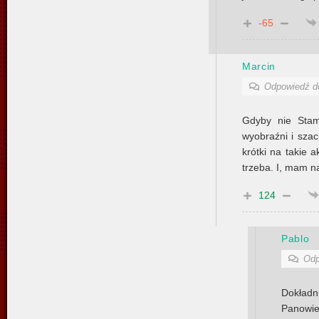
-65
Marcin
Odpowiedź 
Gdyby nie Stam
wyobraźni i szacu
krótki na takie 
trzeba. I, mam n
124
Pablo
Odp
Dokład
Panowie