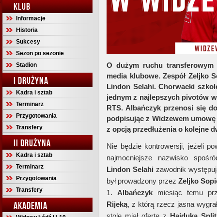
KLUB
Informacje
Historia
Sukcesy
Sezon po sezonie
O dużym ruchu transferowym p
Stadion
media klubowe. Zespół Zeljko 
I DRUŻYNA
Lindon Selahi. Chorwacki szko
Kadra i sztab
jednym z najlepszych pivotów w l
Terminarz
RTS. Albańczyk przenosi się do
Przygotowania
podpisując z Widzewem umowę o
Transfery
z opcją przedłużenia o kolejne 
II DRUŻYNA
Nie będzie kontrowersji, jeżeli p
Kadra i sztab
najmocniejsze nazwisko spośró
Terminarz
Lindon Selahi
zawodnik występują
Przygotowania
był prowadzony przez
Zeljko Sopi
Transfery
1.
Albańczyk
miesiąc temu prz
AKADEMIA
Rijeką
, z którą rzecz jasna wygr
stole miał ofertę z
Hajduka Split