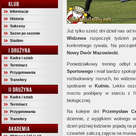
KLUB
Informacje
Historia
Sukcesy
Już tylko sześć dni dzieli nas od i
Sezon po sezonie
Widzewa
rozpoczęli tydzień p
Stadion
konkretnego rywala. Na począt
I DRUŻYNA
Nowy Dwór Mazowiecki
.
Kadra i sztab
Poniedziałkowy trening odbył
Terminarz
Sportowego
i miał bardzo spokojn
Przygotowania
rozbudowany rozruch, bo widzew
Transfery
spotkanie w
Kutnie.
Lekko oszc
II DRUŻYNA
mocno poobijany w starciu z I
Kadra i sztab
biologicznej.
Terminarz
Na kolejne dni
Przemysław Ce
Przygotowania
dziennie, z wyjątkiem wolnego w
Transfery
dzień później łodzianie pojadą na
AKADEMIA
czwartek zaliczą zajęcia na muraw