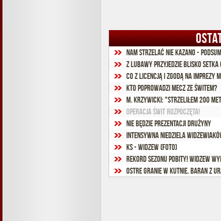
OSTA
Nam strzelać nie kazano - podsu
Z Lubawy przyjedzie blisko setka 
Co z licencją i zgodą na imprezy
Kto poprowadzi mecz ze Świtem?
M. Krzywicki: "Strzeliłem 200 me
Operacja Świt rozpoczęta!
Nie będzie prezentacji drużyny
Intensywna niedziela widzewiak
KS - Widzew (foto)
Rekord sezonu pobity! Widzew wyp
Ostre granie w Kutnie. Baran z u