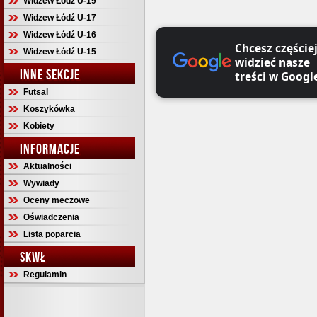
Widzew Łódź U-19
Widzew Łódź U-17
Widzew Łódź U-16
Chcesz częście
Widzew Łódź U-15
widzieć nasze
INNE SEKCJE
treści w Googl
Futsal
Koszykówka
Kobiety
INFORMACJE
Aktualności
Wywiady
Oceny meczowe
Oświadczenia
Lista poparcia
SKWŁ
Regulamin