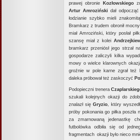
prawej obronie
Kozłowskiego
zm
Artur
Amroziński
dał odpoczą
łodzianie szybko mieli znakomi
Bramkarz z trudem obronił mocny
miał Amroziński, który posłał pi
szansę miał z kolei
Andrzejkiew
bramkarz przeniósł jego strzał 
gospodarze zaliczyli kilka wy
mowy o wielce klarownych okazj
groźnie w pole karne zgrał też
daleka próbował też zaskoczyć
Po
Podopieczni trenera
Czaplarskieg
szukali kolejnych okazji do zdo
znalazł się
Gryzio
, który wysze
próby pokonania go piłka poszła n
za zmarnowaną jedenastkę chc
futbolówka odbiła się od jedn
fragmentach okazji było nieco mni