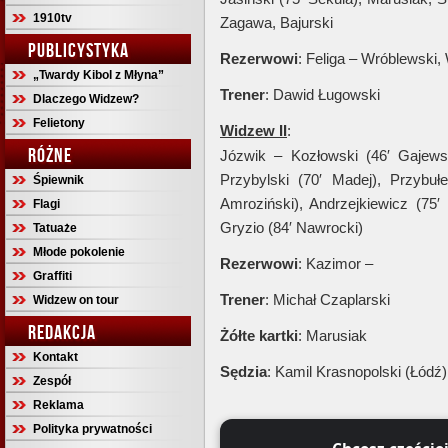
1910tv
Zagawa, Bajurski
PUBLICYSTYKA
Rezerwowi
: Feliga – Wróblewski,
„Twardy Kibol z Młyna”
Trener
: Dawid Ługowski
Dlaczego Widzew?
Felietony
Widzew II
:
RÓŻNE
Józwik – Kozłowski (46′ Gajews
Przybylski (70′ Madej), Przybuł
Śpiewnik
Amroziński), Andrzejkiewicz (75′
Flagi
Gryzio (84′ Nawrocki)
Tatuaże
Młode pokolenie
Rezerwowi
: Kazimor –
Graffiti
Trener
: Michał Czaplarski
Widzew on tour
REDAKCJA
Żółte kartki
: Marusiak
Kontakt
Sędzia
: Kamil Krasnopolski (Łódź)
Zespół
Reklama
Polityka prywatności