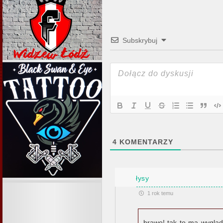
Subskrybuj
4
KOMENTARZY
łysy
1 rok temu
brawo! tak to ma wygląd