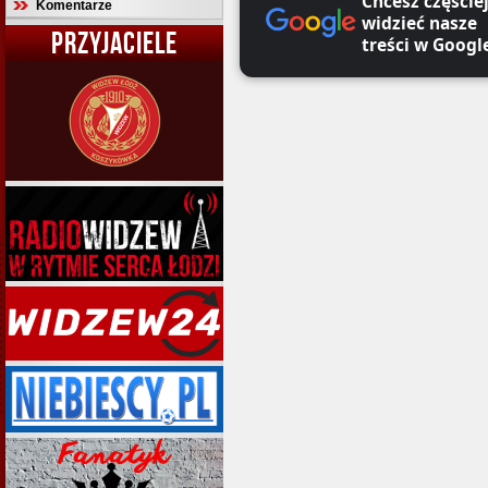
Chcesz częście
Komentarze
widzieć nasze
PRZYJACIELE
treści w Googl