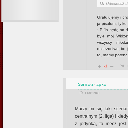
Odpowiedź 
Gratulujemy i chc
ja pisałem, tyl
:-P Ja będę na d
byle mój Widze
wszyscy młodz
mistrzostwo, bo 
to, mamy potencj
-1
Sarna-z-lapka
1 rok temu
Marzy mi się taki scena
centralnym (2. liga) i kied
z jedynką, to mecz jest