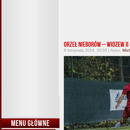
Orzeł Nieborów – Widzew II Ł
8 listopada 2024, 20:50 | Autor:
Mic
MENU GŁÓWNE