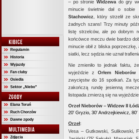
– po stronie
Widzewa
do gry we
minucie świetnie dał o sobi
Stachowicz
, który strzelił ze s
żadnych szans! Trzy minuty póź
listę strzelców, ale po dobrym 
końcówce meczu dwie bardzo dob
KIBICE
minucie obił z bliska poprzeczkę, 
Regulamin
siatki, lecz sędzia nie uznał trafi
Historia
Wyjazdy
Nie zmieniło to jednak faktu, 
Fan cluby
wyjeździe z
Orłem
Nieborów
3
Osiedla
zwycięstw do 16 spotkań. Za tyd
Sektor „Niebo”
zakończą rundę jesienną me
listopada zmierzą się na wyjeździ
ZGODY
Elana Toruń
Orzeł Nieborów – Widzew II Łódź 
Ruch Chorzów
20′ Gryzio, 30′ Andrzejkiewicz, 80
Dawne zgody
Orzeł
:
MULTIMEDIA
Vesa – Gutkowski, Sulikowski, Fa
Zdjęcia
Jasiński (75′ Sekuła), Marusiak, 