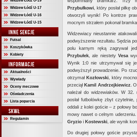
wspomniany bramkarz. Trzy mi
Widzew Łódź U-19
Przybułkowi
, który posłał piłkę 
Widzew Łódź U-17
otworzyli wynik! Po kontrze pr
Widzew Łódź U-16
mocnym strzałem pokonał bramka
Widzew Łódź U-15
INNE SEKCJE
Widzewiacy nieustannie atakowali
Futsal
podwyższenie rezultatu. Sędzia po
Koszykówka
polu karnym ręką zagrywał jed
Kobiety
Przybułek
, ale niestety
Vesa
wycz
Wynik 1:0 nie utrzymywał się j
INFORMACJE
podwyższył prowadzenie. Po rzuc
Aktualności
otrzymał
Kozłowski
, który mocno
Wywiady
przeciął
Kamil
Andrzejkiewicz
. O
Oceny meczowe
należał do widzewiaków. W 32. m
Oświadczenia
posłał futbolówkę zbyt czytelnie,
Lista poparcia
oddali z kolei goście – z połowy bo
SKWŁ
mowy nawet o celnym uderzeniu.
Regulamin
Gryzio
i
Kostewski
, ale wynik kon
Do drugiej połowy goście przyst