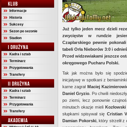
KLUB
Informacje
Historia
Sukcesy
Już tylko jeden mecz dzieli re
Sezon po sezonie
zwycięstw w rundzie jesien
Stadion
Czaplarskiego pewnie pokonali
I DRUŻYNA
tabeli Orła Nieborów 3:0 i odnie
Kadra i sztab
Przed widzewiakami jeszcze osta
Terminarz
okręgowego Pucharu Polski.
Przygotowania
Tak jak można było się spodzie
Transfery
inicjatywę w spotkani z beniamink
II DRUŻYNA
karne zagrał
Maciej
Kazimierowi
Kadra i sztab
Daniel
Gryzio
. Po chwili niedosz
Terminarz
po ziemi, lecz ponownie czujno
Przygotowania
minutach okazje mieli
Kozłowski
Transfery
słupkami spisywał się
Cristian
V
AKADEMIA
Damian
Pokorski
, który strzelił 