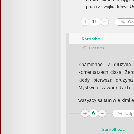
prace z dwójką, brawo U
19
Od
Karamboll
1 rok temu
Znamienne! 2 drużyna 
komentarzach cisza. Zero
kiedy pierwsza drużyn
Myśliwcu i zawodnikach..
wszyscy są tam wielkimi 
6
Odp
Sarnellioza