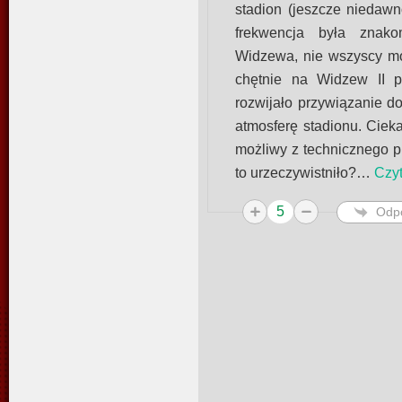
stadion (jeszcze niedawn
frekwencja była znako
Widzewa, nie wszyscy mo
chętnie na Widzew II pr
rozwijało przywiązanie d
atmosferę stadionu. Cieka
możliwy z technicznego pu
to urzeczywistniło?
…
Czyt
5
Odp