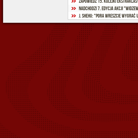
Zapowiedź 15. kolejki Ekstraklas
Nadchodzi 7. edycja akcji "Widze
J. Shehu: "Pora wreszcie wygrać u