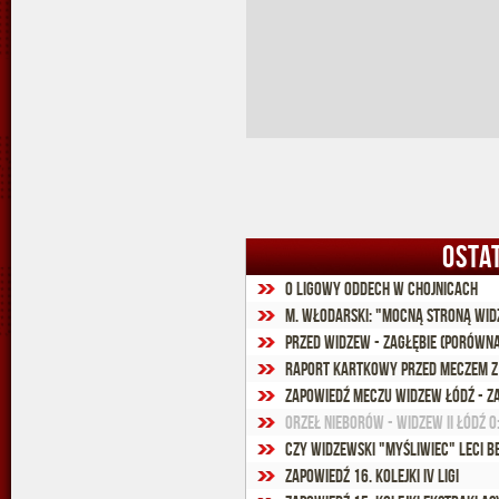
OSTA
O ligowy oddech w Chojnicach
M. Włodarski: "Mocną stroną Widz
Przed Widzew - Zagłębie (porówna
Raport kartkowy przed meczem z
Zapowiedź meczu Widzew Łódź - Za
Orzeł Nieborów - Widzew II Łódź 0:
Czy widzewski "myśliwiec" leci be
Zapowiedź 16. kolejki IV ligi