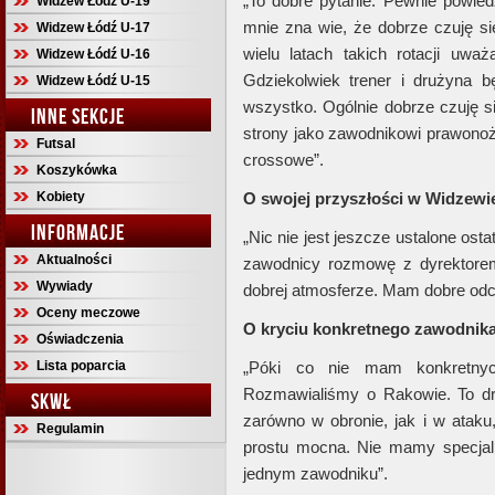
„To dobre pytanie. Pewnie powied
Widzew Łódź U-19
mnie zna wie, że dobrze czuję się
Widzew Łódź U-17
wielu latach takich rotacji uw
Widzew Łódź U-16
Gdziekolwiek trener i drużyna b
Widzew Łódź U-15
wszystko. Ogólnie dobrze czuję s
INNE SEKCJE
strony jako zawodnikowi prawonoż
Futsal
crossowe”.
Koszykówka
Kobiety
O swojej przyszłości w Widzewi
INFORMACJE
„Nic nie jest jeszcze ustalone os
Aktualności
zawodnicy rozmowę z dyrektore
Wywiady
dobrej atmosferze. Mam dobre odcz
Oceny meczowe
O kryciu konkretnego zawodnik
Oświadczenia
Lista poparcia
„Póki co nie mam konkretny
Rozmawialiśmy o Rakowie. To dru
SKWŁ
zarówno w obronie, jak i w ataku,
Regulamin
prostu mocna. Nie mamy specjaln
jednym zawodniku”.