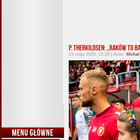
P. Therkildsen: „Raków to 
23 maja 2025, 12:29 | Autor:
Michał
MENU GŁÓWNE