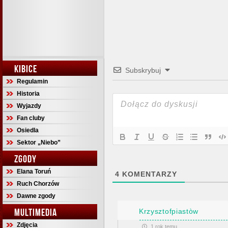
KIBICE
Subskrybuj
Regulamin
Historia
Wyjazdy
Fan cluby
Osiedla
Sektor „Niebo”
ZGODY
Elana Toruń
4
KOMENTARZY
Ruch Chorzów
Dawne zgody
MULTIMEDIA
Krzysztofpiastòw
Zdjęcia
1 rok temu