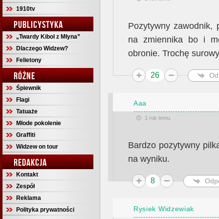
1910tv
PUBLICYSTYKA
Pozytywny zawodnik, p
„Twardy Kibol z Młyna”
na zmiennika bo i m
Dlaczego Widzew?
obronie. Trochę surowy,
Felietony
RÓŻNE
26
Od
Śpiewnik
Flagi
Aaa
Tatuaże
1 rok temu
Młode pokolenie
Graffiti
Bardzo pozytywny pilka
Widzew on tour
na wyniku.
REDAKCJA
Kontakt
8
Odp
Zespół
Reklama
Rysiek Widzewiak
Polityka prywatności