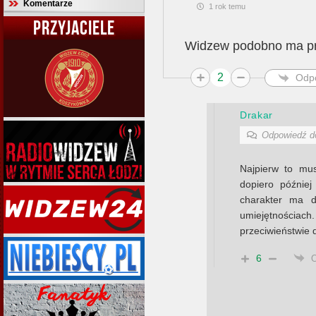
Komentarze
1 rok temu
PRZYJACIELE
Widzew podobno ma prz
2
Odp
Drakar
Odpowiedź 
Najpierw to mu
dopiero później
charakter ma 
umiejętnościac
przeciwieństwie d
6