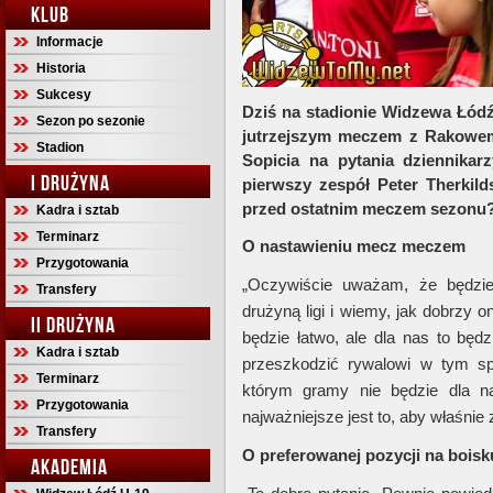
KLUB
Informacje
Historia
Sukcesy
Dziś na stadionie Widzewa Łódź
Sezon po sezonie
jutrzejszym meczem z Rakowem
Stadion
Sopicia na pytania dziennikar
I DRUŻYNA
pierwszy zespół Peter Therkil
przed ostatnim meczem sezonu
Kadra i sztab
Terminarz
O nastawieniu mecz meczem
Przygotowania
„Oczywiście uważam, że będzie
Transfery
drużyną ligi i wiemy, jak dobrzy o
II DRUŻYNA
będzie łatwo, ale dla nas to będ
Kadra i sztab
przeszkodzić rywalowi w tym sp
Terminarz
którym gramy nie będzie dla na
Przygotowania
najważniejsze jest to, aby właśn
Transfery
O preferowanej pozycji na boisk
AKADEMIA