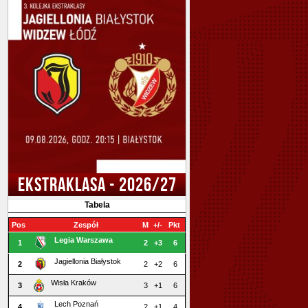
EKSTRAKLASA - 2026/27
Tabela
Pos
Zespół
M
+/-
Pkt
Legia Warszawa
1
2
+3
6
Jagiellonia Białystok
2
2
+2
6
Wisła Kraków
3
3
+1
6
Lech Poznań
4
2
+1
4