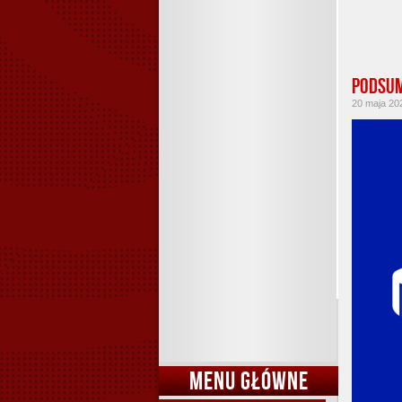
Podsum
20 maja 202
MENU GŁÓWNE