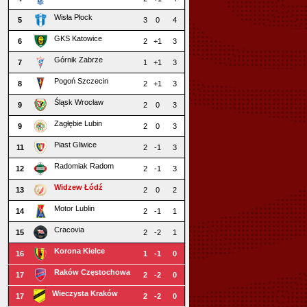
Wisła Płock
5
3
0
4
GKS Katowice
6
2
+1
3
Górnik Zabrze
7
1
+1
3
Pogoń Szczecin
8
2
+1
3
Śląsk Wrocław
9
2
0
3
Zagłębie Lubin
9
2
0
3
Piast Gliwice
11
2
-1
3
Radomiak Radom
12
2
-1
3
Widzew Łódź
13
2
0
2
Motor Lublin
14
2
-1
1
Cracovia
15
2
-2
1
Korona Kielce
16
1
-1
0
Raków Częstochowa
17
2
-2
0
Wieczysta Kraków
17
2
-2
0