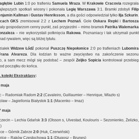
agłębie Lubin
1:0 po trafieniu
Samuela Mraza
. W
Krakowie Cracovia
rozegrała
ajlepszych spotkań wiosny i pokonała
Legię Warszawa
3:1. Bramki zdobyli
Filip
enjamin Kallman
i
Gustav Henriksson
, a dla gości odpowiedział tylko
Ilja Szkurin
.
icach GKS
zremisował 2:2 z
Lechem Poznań
. Gole
Oskara Repki
i
Bartosza
ały gospodarzom cenny punkt, zaś przyjezdni – mimo bramek
Patrika Walemarka
onzaleza
– nie wykorzystali potknięcia
Rakowa
. Poznaniacy i tak utrzymali punkt
ad rywalem, więc są bliżej tytułu.
ziałek
Widzew Łódź
pokonał
Puszczę Niepołomice
2:0 po trafieniach
Lubomira
Frana Alvareza
. Dla łodzian to ważne zwycięstwo na zakończenie sezonu
, a sam mecz mógł się podobać – zespół
Zeljko Sopicia
kontrolował przebieg
 od początku do końca.
. kolejki Ekstraklasy
:
6 maja
lec – Radomiak Radom
2:2
(Cavaleiro, Guillaumier – Henrique, Wlazło s)
cław – Jagiellonia Białystok
1:1
(Macenko – Imaz)
7 maja
czecin – Lechia Gdańsk
3:3
(Olsson s, Ulvestad, Koulouris – Sezonienko, Żelizko,
)
wice – Górnik Zabrze
2:0
(Huk, Czerwiński)
elce – Raków Częstochowa
1:1
(Długosz – Brunes)