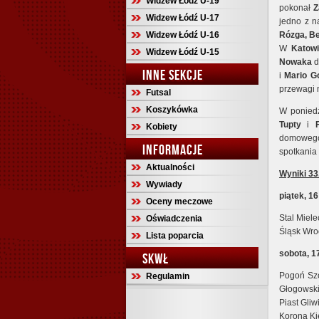
Widzew Łódź U-19
pokonał
Z
Widzew Łódź U-17
jedno z n
Widzew Łódź U-16
Rózga, B
W
Katow
Widzew Łódź U-15
Nowaka
d
INNE SEKCJE
i
Mario G
przewagi n
Futsal
Koszykówka
W ponied
Tupty
i
Kobiety
domowego
INFORMACJE
spotkania
Aktualności
Wyniki 33
Wywiady
piątek, 1
Oceny meczowe
Stal Mie
Oświadczenia
Śląsk Wro
Lista poparcia
sobota, 1
SKWŁ
Pogoń Sz
Regulamin
Głogowski
Piast Gli
Korona Ki