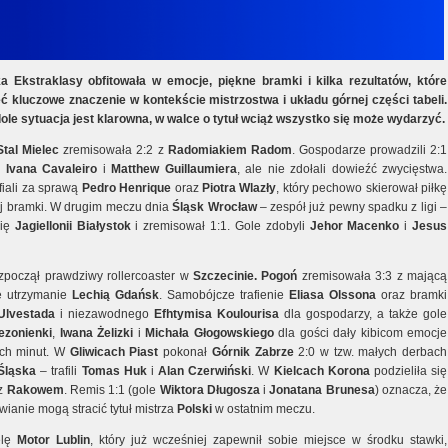
ka Ekstraklasy obfitowała w emocje, piękne bramki i kilka rezultatów, które
 kluczowe znaczenie w kontekście mistrzostwa i układu górnej części tabeli.
ole sytuacja jest klarowna, w walce o tytuł wciąż wszystko się może wydarzyć.
Stal Mielec
zremisowała 2:2 z
Radomiakiem Radom
. Gospodarze prowadzili 2:1
h
Ivana Cavaleiro
i
Matthew Guillaumiera
, ale nie zdołali dowieźć zwycięstwa.
fiali za sprawą
Pedro Henrique
oraz
Piotra Wlazły
, który pechowo skierował piłkę
j bramki. W drugim meczu dnia
Śląsk Wrocław
– zespół już pewny spadku z ligi –
się
Jagiellonii Białystok
i zremisował 1:1. Gole zdobyli
Jehor Macenko
i
Jesus
zpoczął prawdziwy rollercoaster w
Szczecinie.
Pogoń
zremisowała 3:3 z mającą
e utrzymanie
Lechią Gdańsk
. Samobójcze trafienie
Eliasa Olssona
oraz bramki
Ulvestada
i niezawodnego
Efhtymisa Koulourisa
dla gospodarzy, a także gole
ezonienki
,
Iwana Żelizki
i
Michała Głogowskiego
dla gości dały kibicom emocje
ich minut. W
Gliwicach Piast
pokonał
Górnik Zabrze
2:0 w tzw. małych derbach
Śląska
– trafili
Tomas Huk
i
Alan Czerwiński
. W
Kielcach Korona
podzieliła się
 z
Rakowem
. Remis 1:1 (gole
Wiktora Długosza
i
Jonatana Brunesa
) oznacza, że
ianie mogą stracić tytuł mistrza
Polski
w ostatnim meczu.
elę
Motor Lublin
, który już wcześniej zapewnił sobie miejsce w środku stawki,