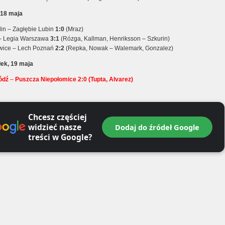
, 18 maja
lin – Zagłębie Lubin
1:0
(Mraz)
 – Legia Warszawa
3:1
(Rózga, Kallman, Henriksson – Szkurin)
wice – Lech Poznań
2:2
(Repka, Nowak – Walemark, Gonzalez)
łek, 19 maja
ódź
–
Puszcza Niepołomice 2:0 (Tupta, Alvarez)
Chcesz częściej
widzieć nasze
Dodaj do źródeł Google
treści w Google?