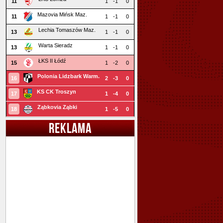
11
1
-1
0
Mazovia Mińsk Maz.
11
1
-1
0
Lechia Tomaszów Maz.
13
1
-1
0
Warta Sieradz
13
1
-1
0
ŁKS II Łódź
15
1
-2
0
Polonia Lidzbark Warm.
16
2
-3
0
KS CK Troszyn
17
1
-4
0
Ząbkovia Ząbki
18
1
-5
0
REKLAMA