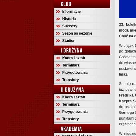
KLUB
Informacje
Historia
33. kolej
Sukcesy
mogą mieć
Sezon po sezonie
Choć na d
Stadion
W piątek
I DRUŻYNA
po golac
Goście tra
Kadra i sztab
do własne
Terminarz
postawił 
Przygotowania
Imaz
.
Transfery
Sobotę ro
II DRUŻYNA
już pewn
Fredrika 
Kadra i sztab
Kacpra S
Terminarz
do ostatn
Przygotowania
Górnego 
punktami
Transfery
częstochow
AKADEMIA
W niedzi