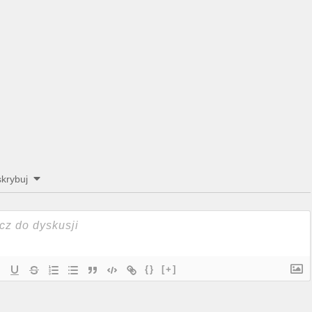
krybuj
{}
[+]