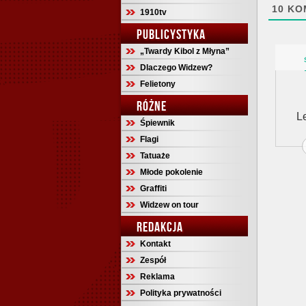
10
KO
1910tv
PUBLICYSTYKA
„Twardy Kibol z Młyna”
Dlaczego Widzew?
Felietony
RÓŻNE
L
Śpiewnik
Flagi
Tatuaże
Młode pokolenie
Graffiti
Widzew on tour
REDAKCJA
Kontakt
Zespół
Reklama
Polityka prywatności