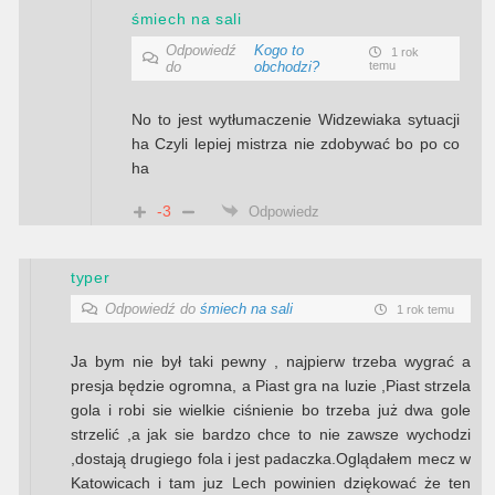
śmiech na sali
Odpowiedź
Kogo to
1 rok
do
obchodzi?
temu
No to jest wytłumaczenie Widzewiaka sytuacji
ha Czyli lepiej mistrza nie zdobywać bo po co
ha
-3
Odpowiedz
typer
Odpowiedź do
śmiech na sali
1 rok temu
Ja bym nie był taki pewny , najpierw trzeba wygrać a
presja będzie ogromna, a Piast gra na luzie ,Piast strzela
gola i robi sie wielkie ciśnienie bo trzeba już dwa gole
strzelić ,a jak sie bardzo chce to nie zawsze wychodzi
,dostają drugiego fola i jest padaczka.Oglądałem mecz w
Katowicach i tam juz Lech powinien dziękować że ten