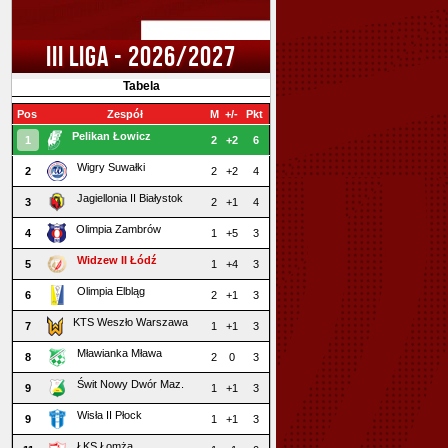
III LIGA - 2026/2027
Tabela
Pos
Zespół
M
+/-
Pkt
Pelikan Łowicz
1
2
+2
6
Wigry Suwałki
2
2
+2
4
Jagiellonia II Białystok
3
2
+1
4
Olimpia Zambrów
4
1
+5
3
Widzew II Łódź
5
1
+4
3
Olimpia Elbląg
6
2
+1
3
KTS Weszło Warszawa
7
1
+1
3
Mławianka Mława
8
2
0
3
Świt Nowy Dwór Maz.
9
1
+1
3
Wisła II Płock
9
1
+1
3
ŁKS Łomża