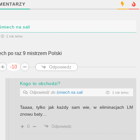
MENTARZY
śmiech na sali
1 rok temu
ech po raz 9 mistrzem Polski
-10
Odpowiedz
Kogo to obchodzi?
Odpowiedź do
śmiech na sali
1 rok temu
Taaaa, tylko jak każdy sam wie, w eliminacjach LM
znowu baty…
0
Odpowiedz