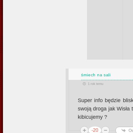
śmiech na sali
1 rok temu
Super info będzie blis
swoją droga jak Wisła 
kibicujemy ?
-20
O