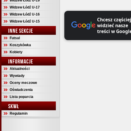
Widzew Łódź U-19
Widzew Łódź U-17
Widzew Łódź U-16
Chcesz częście
Widzew Łódź U-15
widzieć nasze
INNE SEKCJE
treści w Googl
Futsal
Koszykówka
Kobiety
INFORMACJE
Aktualności
Wywiady
Oceny meczowe
Oświadczenia
Lista poparcia
SKWŁ
Regulamin