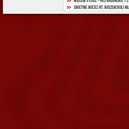
Widzew II Łódź - RKS Radomsko 1:2 
Świetnie wieści nt. widzewskiej m