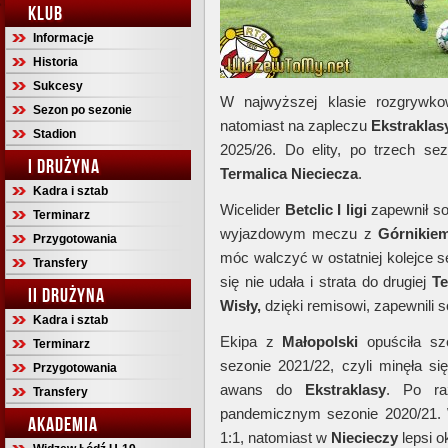
KLUB
Informacje
Historia
Sukcesy
W najwyższej klasie rozgrywkow
Sezon po sezonie
natomiast na zapleczu
Ekstraklas
Stadion
2025/26. Do elity, po trzech s
I DRUŻYNA
Termalica Nieciecza
.
Kadra i sztab
Wicelider
Betclic I ligi
zapewnił s
Terminarz
wyjazdowym meczu z
Górnikie
Przygotowania
móc walczyć w ostatniej kolejce 
Transfery
się nie udała i strata do drugiej
Te
II DRUŻYNA
Wisły,
dzięki remisowi, zapewnili 
Kadra i sztab
Ekipa z
Małopolski
opuściła sz
Terminarz
sezonie 2021/22, czyli minęła si
Przygotowania
awans do
Ekstraklasy
. Po ra
Transfery
pandemicznym sezonie 2020/21
AKADEMIA
1:1, natomiast w
Niecieczy
lepsi o