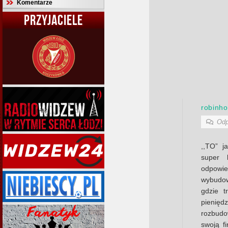
Komentarze
PRZYJACIELE
robinho
Odp
,,TO” j
super 
odpowie
wybudow
gdzie t
pienięd
rozbudo
swoją f