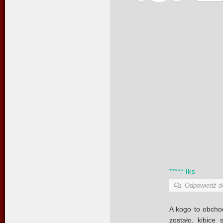
***** łks
Odpowiedź 
A kogo to obchod
zostało, kibice