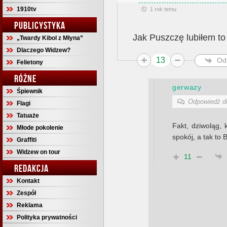
1910tv
1 rok temu
PUBLICYSTYKA
Jak Puszczę lubiłem to 
„Twardy Kibol z Młyna”
Dlaczego Widzew?
13
Od
Felietony
RÓŻNE
gerwazy
Śpiewnik
Odpowiedź 
Flagi
Tatuaże
Fakt, dziwoląg, 
Młode pokolenie
spokój, a tak to 
Graffiti
Widzew on tour
11
REDAKCJA
Kontakt
Zespół
Reklama
Polityka prywatności