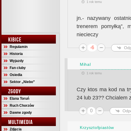
1 rok temu
jn.- nazywany ostatni
trenerem pomyłką”, 
niecieczy
KIBICE
Regulamin
-6
Odp
Historia
Wyjazdy
Mihal
Fan cluby
1 rok temu
Osiedla
Sektor „Niebo”
Czy ktos ma kod na tr
ZGODY
24 lub 23?? Chcialem 
Elana Toruń
Ruch Chorzów
0
Odp
Dawne zgody
MULTIMEDIA
Krzysztofpiastòw
Zdjęcia