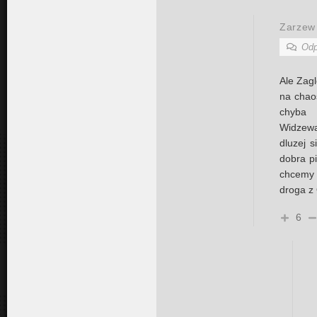
Zarzew
Odp
Ale Zagl
na chaos
chyba 
Widzew
dluzej s
dobra pi
chcemy s
droga z
6