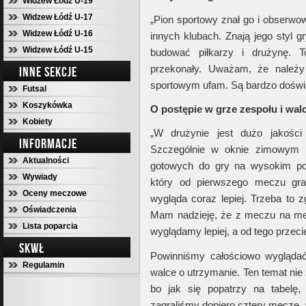
Widzew Łódź U-19
Widzew Łódź U-17
„Pion sportowy znał go i obserwo
Widzew Łódź U-16
innych klubach. Znają jego styl g
Widzew Łódź U-15
budować piłkarzy i drużynę. T
przekonały. Uważam, że należy
INNE SEKCJE
sportowym ufam. Są bardzo doświad
Futsal
Koszykówka
O postępie w grze zespołu i wal
Kobiety
„W drużynie jest dużo jakości
INFORMACJE
Szczególnie w oknie zimowym p
Aktualności
gotowych do gry na wysokim poz
Wywiady
który od pierwszego meczu gr
Oceny meczowe
wygląda coraz lepiej. Trzeba to z
Oświadczenia
Mam nadzieję, że z meczu na me
Lista poparcia
wyglądamy lepiej, a od tego przeci
SKWŁ
Powinniśmy całościowo wyglądać 
Regulamin
walce o utrzymanie. Ten temat nie
bo jak się popatrzy na tabelę
zagraliśmy dopiero cztery mecze, a