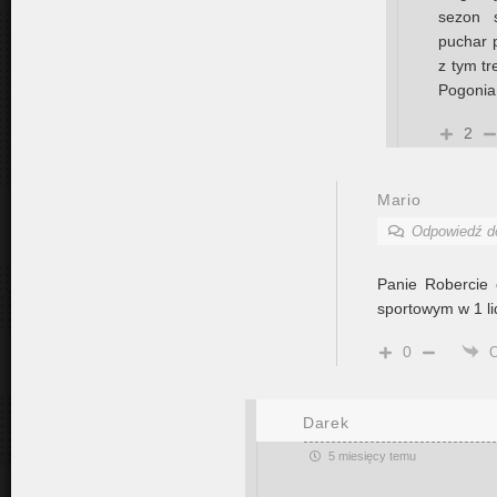
sezon s
puchar p
z tym tr
Pogonia,
2
Mario
Odpowiedź 
Panie Robercie 
sportowym w 1 li
0
Darek
5 miesięcy temu