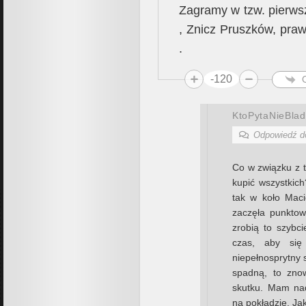
Zagramy w tzw. pierws
, Znicz Pruszków, pra
.
-120
KtoPytaNieBlad
Odpowiedź 
Co w związku z 
kupić wszystkich
tak w koło Mac
zaczęła punktow
zrobią to szybci
czas, aby się
niepełnosprytny s
spadną, to zno
skutku. Mam nad
na pokładzie. Jak