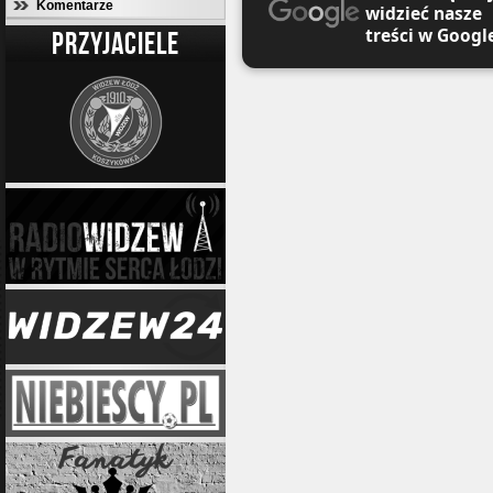
Komentarze
widzieć nasze
treści w Googl
PRZYJACIELE