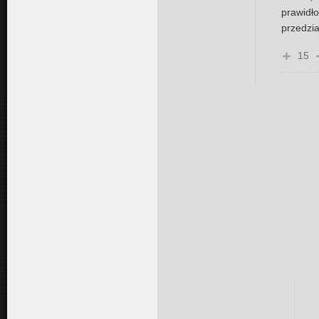
prawid
przedzi
15