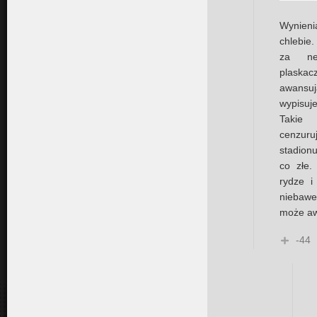
Wynieni
chlebie.
za nep
plaskac
awansu
wypisuj
Takie 
cenzur
stadionu
co złe.
rydze i
niebaw
może awa
-44