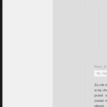
Piotr_5
Odp
Za rok m
w tej ch
przed 
zostać m
obroni,