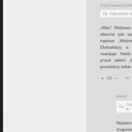
CoZCiebieZaKi
Odpowiedź 
„Kibic” Widzewa
obecnie tyle s
napisze „Widze
Ekstraklasy, a
zawojuje. Hasło
przed takimi „
poradzimy sobie 
69
Asior
Odp
do
Wystar
znajomo