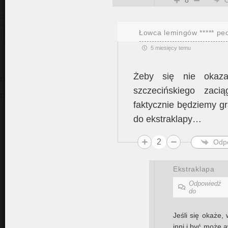
8
Łowca lemingów ***** pe
5 miesięcy temu
Żeby się nie okazał
szczecińskiego zaci
faktycznie będziemy g
do ekstraklapy…
2
Odp
Ekstraklapa
Odpowiedź
do
Jeśli się okaże
inni i być może