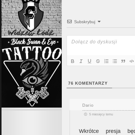
Subskrybuj
76
KOMENTARZY
Dario
5 miesięcy temu
Wkrótce presja będ