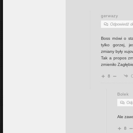
gerwazy
Odpowiedź 
Boss mówi o stab
tylko gorzej, je
zmiany były xuj
Tak a propos zm
zmieniło Zagłębi
8
Bolek
Odp
Ale zawo
8