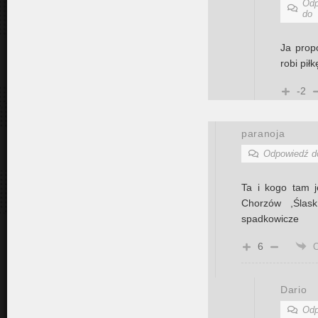
Odp
do
Ja propo
robi piłk
-2
paranoja
Odpowiedź 
Ta i kogo tam 
Chorzów ,Ślas
spadkowicze
6
Dario
Odp