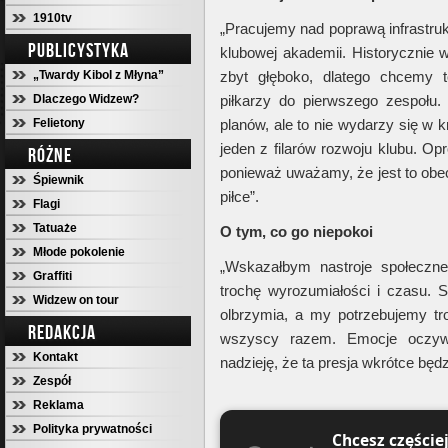
1910tv
„Pracujemy nad poprawą infrastruk
PUBLICYSTYKA
klubowej akademii. Historycznie 
„Twardy Kibol z Młyna”
zbyt głęboko, dlatego chcemy 
Dlaczego Widzew?
piłkarzy do pierwszego zespołu
Felietony
planów, ale to nie wydarzy się w 
jeden z filarów rozwoju klubu. Op
RÓŻNE
ponieważ uważamy, że jest to obe
Śpiewnik
piłce”.
Flagi
Tatuaże
O tym, co go niepokoi
Młode pokolenie
„Wskazałbym nastroje społeczn
Graffiti
trochę wyrozumiałości i czasu. S
Widzew on tour
olbrzymia, a my potrzebujemy t
REDAKCJA
wszyscy razem. Emocje oczyw
Kontakt
nadzieję, że ta presja wkrótce będ
Zespół
Reklama
Polityka prywatności
Chcesz częście