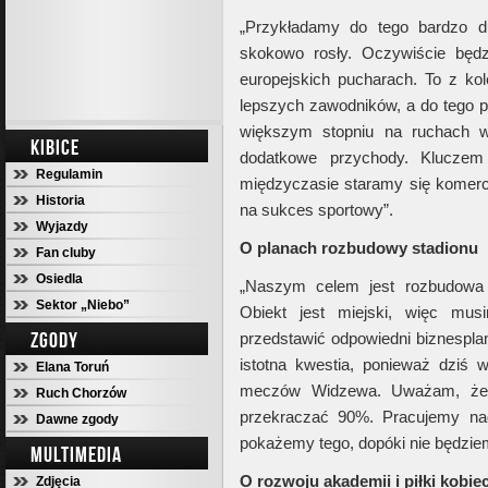
„Przykładamy do tego bardzo 
skokowo rosły. Oczywiście będz
europejskich pucharach. To z kol
lepszych zawodników, a do tego po
większym stopniu na ruchach 
KIBICE
dodatkowe przychody. Kluczem
Regulamin
międzyczasie staramy się komerc
Historia
na sukces sportowy”.
Wyjazdy
O planach rozbudowy stadionu
Fan cluby
Osiedla
„Naszym celem jest rozbudowa 
Sektor „Niebo”
Obiekt jest miejski, więc mu
ZGODY
przedstawić odpowiedni biznesplan
istotna kwestia, ponieważ dziś 
Elana Toruń
meczów Widzewa. Uważam, że j
Ruch Chorzów
przekraczać 90%. Pracujemy na
Dawne zgody
pokażemy tego, dopóki nie będzie
MULTIMEDIA
O rozwoju akademii i piłki kobie
Zdjęcia