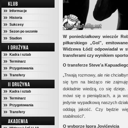
KLUB
Informacje
Historia
Sukcesy
Sezon po sezonie
W poniedziałkowy wieczór Rob
Stadion
piłkarskiego „Gol”, emitowane
I DRUŻYNA
Widzewa Łódź odpowiadał w stu
Kadra i sztab
transferami czy wynikiem sport
Terminarz
O transferze Steve’a Kapuadieg
Przygotowania
„Trwają rozmowy, ale nie chciałb
Transfery
się tym na bieżąco nie zajmuję.
II DRUŻYNA
dokładnie wiedzą, co się dzieje.
Kadra i sztab
mówi się o pieniądzach, a ja wo
Terminarz
jedynie wypadkową naszych działa
Przygotowania
oddają jakość. Czy będzie wi
Transfery
stabilności”.
AKADEMIA
O wyborze Igora Jovićevicia