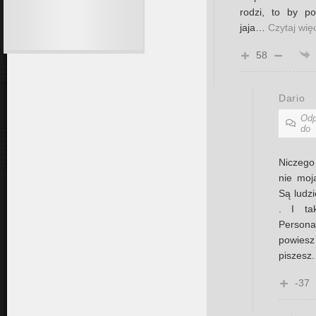
rodzi, to by po
jaja
…
Czytaj wię
58
Dario
Odp
do
Niczego
nie moj
Są ludzi
. I ta
Persona
powiesz
piszesz
-37