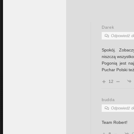
Darek
Odpowiedź 
Spokój. Zobacz
niszczą wszystko
Pogonią jest na
Puchar Polski t
12
budda
Odpowiedź 
Team Robert!