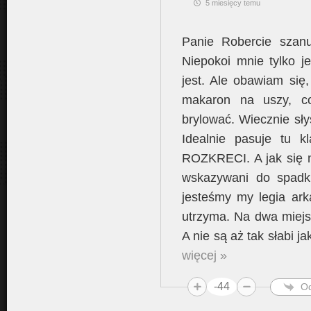
5 miesięcy temu
Panie Robercie szanu
Niepokoi mnie tylko 
jest. Ale obawiam się
makaron na uszy, co
brylować. Wiecznie sły
Idealnie pasuje tu
ROZKRECI. A jak się n
wskazywani do spadku
jesteśmy my legia ark
utrzyma. Na dwa miejs
A nie są aż tak słabi ja
więcej »
-44
O