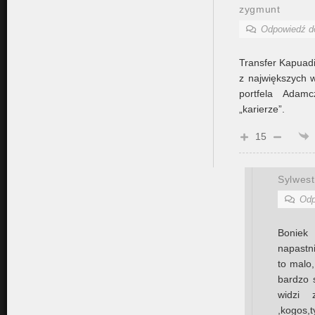
zygmunt
Odpowiedź 
Transfer Kapuadi
z największych
portfela Adam
„karierze”.
15
Sylwest
Odp
Boniek 
napastni
to malo,
bardzo s
widzi 
,kogos,t