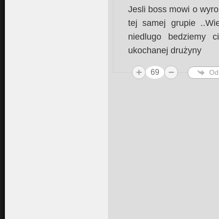
Jesli boss mowi o wyroz
tej samej grupie ..Wi
niedlugo bedziemy c
ukochanej drużyny
69
Od