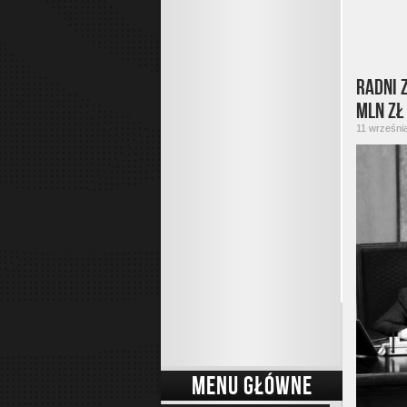
Radni 
mln zł
11 września
MENU GŁÓWNE