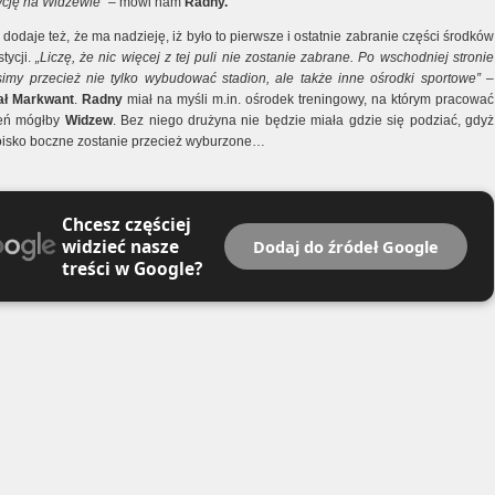
ycję na Widzewie”
– mówi nam
Radny.
dodaje też, że ma nadzieję, iż było to pierwsze i ostatnie zabranie części środków
stycji.
„Liczę, że nic więcej z tej puli nie zostanie zabrane. Po wschodniej stronie
imy przecież nie tylko wybudować stadion, ale także inne ośrodki sportowe”
–
ał Markwant
.
Radny
miał na myśli m.in. ośrodek treningowy, na którym pracować
ień mógłby
Widzew
. Bez niego drużyna nie będzie miała gdzie się podziać, gdyż
isko boczne zostanie przecież wyburzone…
Chcesz częściej
widzieć nasze
Dodaj do źródeł Google
treści w Google?