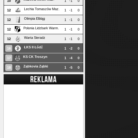
10
1
-1
0
Lechia Tomaszów Maz.
12
1
-1
0
Olimpia Elbląg
12
1
-1
0
Polonia Lidzbark Warm.
12
1
-1
0
Warta Sieradz
12
1
-1
0
ŁKS II Łódź
16
1
-2
0
KS CK Troszyn
17
1
-4
0
Ząbkovia Ząbki
18
1
-5
0
REKLAMA