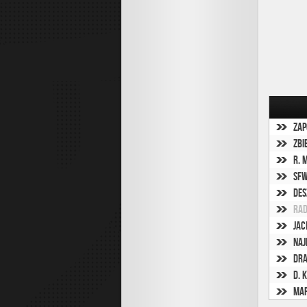
Zap
Zbi
R. 
SFW
Des
Rad
Jac
Naj
Dra
D. 
Mar