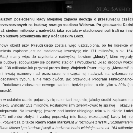
ajszym posiedzeniu Rady Miejskiej zapadła decyzja o przesunięciu części
przeznaczonych na budowę nowego stadionu Widzewa. Po głosowaniu Radni
e aż siedem milionów z nadwyżki, jaka została w stadionowej puli trafi na inny
zi o budowę przedłużenia ulicy Kościuszki w Łodzi.
nowy obiekt przy
Piłsudskiego
została więc uszczuplona, po tej korekcie w
miasta zapisane jest na stadionową inwestycję nie 171 milionów, a ok. 164
 Wciąż mamy więc do czynienia z nadwyżką, bowiem
„Mosty”
, które wygrały
na budowę, zobowiązały się postawić stadion i wybudować układ drogowy wokół
ok. 138 milionów.Jak przyznał prezes firmy,
Wojciech Pater
, między
„Mostami”
a
ami trwają rozmowy nad przeznaczeniem części tej nadwyżki na wykończenie
pozostałych trybun, a nie tylko dwóch, jak przewiduje
Program Funkcjonalno-
. Dodatkowo zadaszenie nowego stadionu będzie pełne, a nie tylko w 80% (na
bunach).
 w ostatnim czasie pojawiały się natomiast sugestie, jakoby środki zapisane na
iektu wynosiły 151 milionów. Postanowiliśmy zweryfikować tę sprawę i okazuje
o nieprawda. Na inwestycję jeszcze pod koniec ubiegłego roku w budżecie
Łodzi
171 milionów złotych i żadną poprawką (nie licząc wczorajszej) kwoty tej nie
. Potwierdza to także
Radny Rafał Markwant
w rozmowie z
WTM
.
„Rozmawiałem
ikiem Miasta i po środowej sesji w budżecie Łodzi widnieje suma ok. 164 milionów