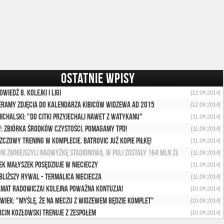
OSTATNIE WPISY
owiedź 8. kolejki I ligi
[12.09.2014]
eramy zdjęcia do Kalendarza Kibiców Widzewa AD 2015
[12.09.2014]
Michalski: "Do Citki przyjechali nawet z Watykanu"
[11.09.2014]
: Zbiórka środków czystości. Pomagamy TPD!
[11.09.2014]
zczowy trening w komplecie. Batrovic już kopie piłkę!
[11.09.2014]
ni zmniejszyli nadwyżkę stadionową. W puli zostały 164 mln zł
[11.09.2014]
ek Małyszek posędziuje w Niecieczy
[11.09.2014]
bliższy rywal - Termalica Nieciecza
[11.09.2014]
mat Radowicza! Kolejna poważna kontuzja!
[10.09.2014]
Kwiek: "Myślę, że na meczu z Widzewem będzie komplet"
[10.09.2014]
cin Kozłowski trenuje z zespołem
[10.09.2014]