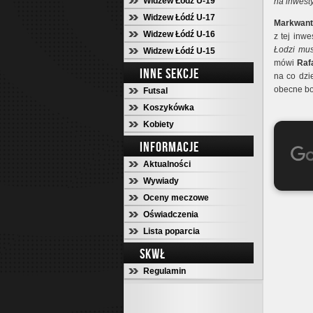
Widzew Łódź U-19
na inwest
Widzew Łódź U-17
Markwant
Widzew Łódź U-16
z tej inwe
Łodzi mus
Widzew Łódź U-15
mówi
Raf
INNE SEKCJE
na co dz
obecne bo
Futsal
Koszykówka
Kobiety
INFORMACJE
Aktualności
Wywiady
Oceny meczowe
Oświadczenia
Lista poparcia
SKWŁ
Regulamin