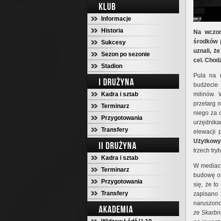
KLUB
Informacje
Historia
Na wczor
środków 
Sukcesy
uznali, ż
Sezon po sezonie
cel. Chod
Stadion
Pula na 
I DRUŻYNA
budżecie 
Kadra i sztab
milinów.
przetarg 
Terminarz
niego za 
Przygotowania
urzędnik
Transfery
elewacji 
Użytkowy
II DRUŻYNA
trzech try
Kadra i sztab
W mediach
Terminarz
budowę ob
Przygotowania
się, że t
Transfery
zapisano 
naruszono
AKADEMIA
ze Skarbn