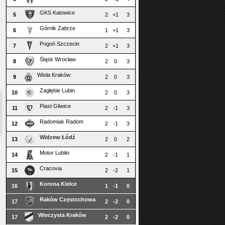
GKS Katowice
5
2
+1
3
Górnik Zabrze
6
1
+1
3
Pogoń Szczecin
7
2
+1
3
Śląsk Wrocław
8
2
0
3
Wisła Kraków
9
2
0
3
Zagłębie Lubin
10
2
0
3
Piast Gliwice
11
2
-1
3
Radomiak Radom
12
2
-1
3
Widzew Łódź
13
2
0
2
Motor Lublin
14
2
-1
1
Cracovia
15
2
-2
1
Korona Kielce
16
1
-1
0
Raków Częstochowa
17
2
-2
0
Wieczysta Kraków
17
2
-2
0