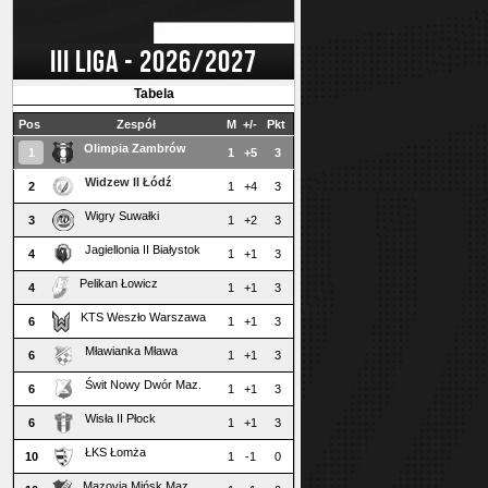
III LIGA - 2026/2027
Tabela
Pos
Zespół
M
+/-
Pkt
Olimpia Zambrów
1
1
+5
3
Widzew II Łódź
2
1
+4
3
Wigry Suwałki
3
1
+2
3
Jagiellonia II Białystok
4
1
+1
3
Pelikan Łowicz
4
1
+1
3
KTS Weszło Warszawa
6
1
+1
3
Mławianka Mława
6
1
+1
3
Świt Nowy Dwór Maz.
6
1
+1
3
Wisła II Płock
6
1
+1
3
ŁKS Łomża
10
1
-1
0
Mazovia Mińsk Maz.