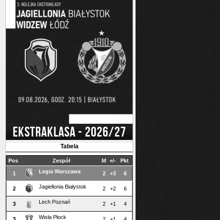
EKSTRAKLASA - 2026/27
Tabela
Pos
Zespół
M
+/-
Pkt
Legia Warszawa
1
2
+3
6
Jagiellonia Białystok
2
2
+2
6
Lech Poznań
3
2
+1
4
Wisła Płock
3
2
+1
4