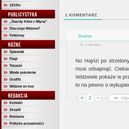
1910tv
PUBLICYSTYKA
1
KOMENTARZ
„Twardy Kibol z Młyna”
Dlaczego Widzew?
Felietony
Drakar
RÓŻNE
1 rok temu
Śpiewnik
Flagi
No Hajrizi po strzelo
Tatuaże
musi odsapnąć. Cieka
Młode pokolenie
Widzewie pokaże w prz
Graffiti
to na pewno o wykupie
Widzew on tour
REDAKCJA
2
Odp
Kontakt
Zespół
Reklama
Polityka prywatności