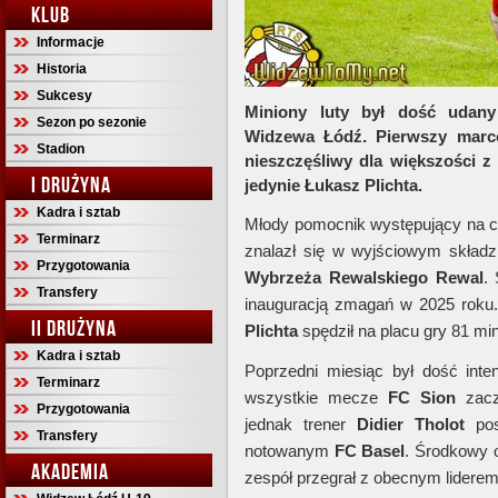
KLUB
Informacje
Historia
Sukcesy
Miniony luty był dość udan
Sezon po sezonie
Widzewa Łódź. Pierwszy marc
Stadion
nieszczęśliwy dla większości z
I DRUŻYNA
jedynie Łukasz Plichta.
Kadra i sztab
Młody pomocnik występujący na co
Terminarz
znalazł się w wyjściowym skład
Przygotowania
Wybrzeża
Rewalskiego Rewal
.
Transfery
inauguracją zmagań w 2025 roku. 
II DRUŻYNA
Plichta
spędził na placu gry 81 min
Kadra i sztab
Poprzedni miesiąc był dość int
Terminarz
wszystkie mecze
FC Sion
zacz
Przygotowania
jednak trener
Didier
Tholot
pos
Transfery
notowanym
FC
Basel
. Środkowy o
AKADEMIA
zespół przegrał z obecnym liderem 