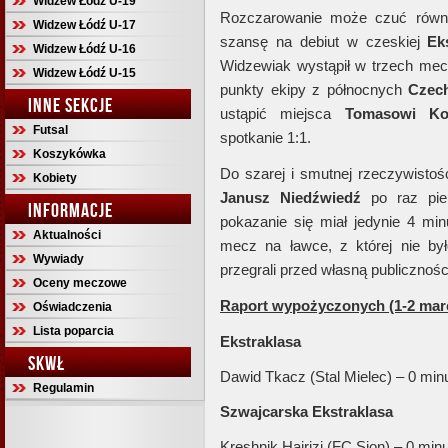
Widzew Łódź U-19
Rozczarowanie może czuć rów
Widzew Łódź U-17
szansę na debiut w czeskiej
Ek
Widzew Łódź U-16
Widzewiak wystąpił w trzech mecz
Widzew Łódź U-15
punkty ekipy z północnych
Czec
INNE SEKCJE
ustąpić miejsca
Tomasowi
Ko
Futsal
spotkanie 1:1.
Koszykówka
Do szarej i smutnej rzeczywistoś
Kobiety
Janusz
Niedźwiedź
po raz pie
INFORMACJE
pokazanie się miał jedynie 4 mi
Aktualności
mecz na ławce, z której nie by
Wywiady
przegrali przed własną publicznoś
Oceny meczowe
Raport wypożyczonych (1-2 mar
Oświadczenia
Lista poparcia
Ekstraklasa
SKWŁ
Dawid Tkacz (Stal Mielec) – 0 min
Regulamin
Szwajcarska Ekstraklasa
Kreshnik Hajrizi (FC Sion) – 0 minu