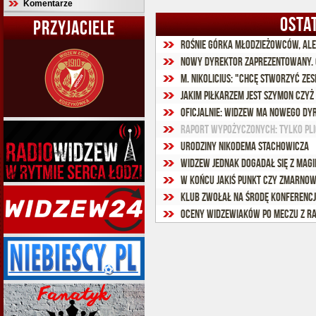
Komentarze
OSTA
PRZYJACIELE
Rośnie górka młodzieżowców, ale 
Nowy dyrektor zaprezentowany. C
M. Nikolicius: "Chcę stworzyć ze
Jakim piłkarzem jest Szymon Czyż
Oficjalnie: Widzew ma nowego d
Raport wypożyczonych: Tylko Pli
Urodziny Nikodema Stachowicza
W końcu jakiś punkt czy zmarnow
Oceny widzewiaków po meczu z R