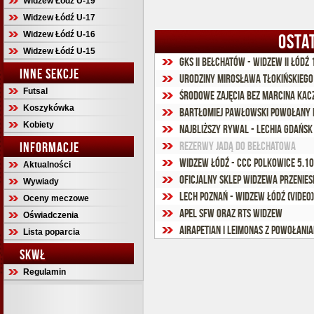
Widzew Łódź U-19
Widzew Łódź U-17
Widzew Łódź U-16
OSTA
Widzew Łódź U-15
GKS II Bełchatów - Widzew II Łódź 1
INNE SEKCJE
Urodziny Mirosława Tłokińskiego
Futsal
Środowe zajęcia bez Marcina Ka
Koszykówka
Bartłomiej Pawłowski powołany 
Kobiety
Najbliższy rywal - Lechia Gdańsk
INFORMACJE
Rezerwy jadą do Bełchatowa
Widzew Łódź - CCC Polkowice 5.1
Aktualności
Oficjalny sklep Widzewa przenies
Wywiady
Lech Poznań - WIdzew Łódź (video)
Oceny meczowe
Apel SFW oraz RTS Widzew
Oświadczenia
Airapetian i Leimonas z powołania
Lista poparcia
SKWŁ
Regulamin