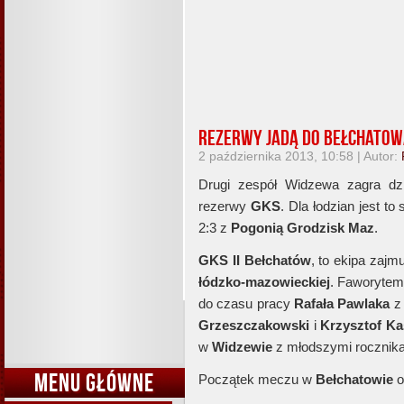
Rezerwy jadą do Bełchatow
2 października 2013, 10:58 | Autor:
Drugi zespół Widzewa zagra d
rezerwy
GKS
. Dla łodzian jest t
2:3 z
Pogonią Grodzisk Maz
.
GKS II Bełchatów
, to ekipa zajm
łódzko-mazowieckiej
. Faworytem
do czasu pracy
Rafała Pawlaka
z 
Grzeszczakowski
i
Krzysztof Ka
w
Widzewie
z młodszymi rocznik
MENU GŁÓWNE
Początek meczu w
Bełchatowie
o