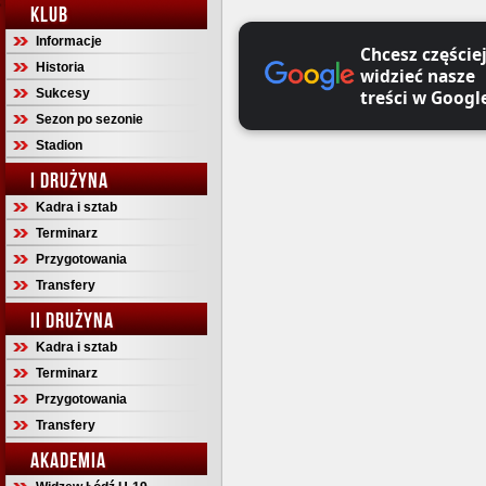
KLUB
Informacje
Chcesz częście
Historia
widzieć nasze
Sukcesy
treści w Googl
Sezon po sezonie
Stadion
I DRUŻYNA
Kadra i sztab
Terminarz
Przygotowania
Transfery
II DRUŻYNA
Kadra i sztab
Terminarz
Przygotowania
Transfery
AKADEMIA