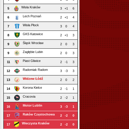
Wisła Kraków
5
3
+1
6
Lech Poznań
6
2
+1
4
Wisła Płock
7
3
0
4
GKS Katowice
8
2
+1
3
Śląsk Wrocław
9
2
0
3
Zagłębie Lubin
9
2
0
3
Piast Gliwice
11
2
-1
3
Radomiak Radom
12
3
-3
3
Widzew Łódź
13
2
0
2
Korona Kielce
14
2
-1
1
Cracovia
15
2
-2
1
Motor Lublin
16
3
-3
1
Raków Częstochowa
17
2
-2
0
Wieczysta Kraków
17
2
-2
0