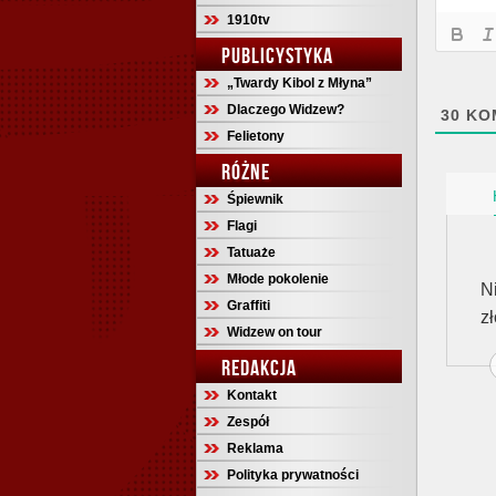
1910tv
PUBLICYSTYKA
„Twardy Kibol z Młyna”
Dlaczego Widzew?
30
KO
Felietony
RÓŻNE
Śpiewnik
Flagi
Tatuaże
Młode pokolenie
N
Graffiti
z
Widzew on tour
REDAKCJA
Kontakt
Zespół
Reklama
Polityka prywatności