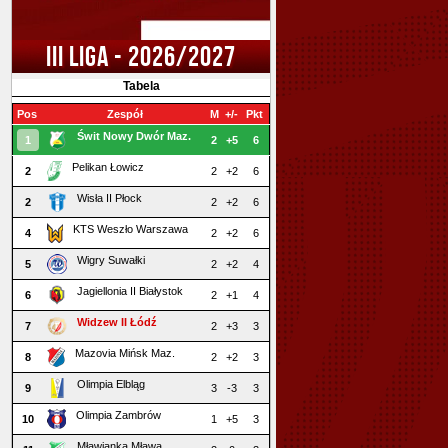
III LIGA - 2026/2027
Tabela
Pos
Zespół
M
+/-
Pkt
Świt Nowy Dwór Maz.
1
2
+5
6
Pelikan Łowicz
2
2
+2
6
Wisła II Płock
2
2
+2
6
KTS Weszło Warszawa
4
2
+2
6
Wigry Suwałki
5
2
+2
4
Jagiellonia II Białystok
6
2
+1
4
Widzew II Łódź
7
2
+3
3
Mazovia Mińsk Maz.
8
2
+2
3
Olimpia Elbląg
9
3
-3
3
Olimpia Zambrów
10
1
+5
3
Mławianka Mława