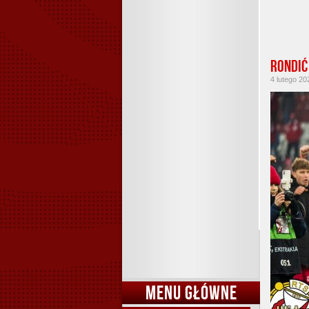
Rondić
4 lutego 20
MENU GŁÓWNE