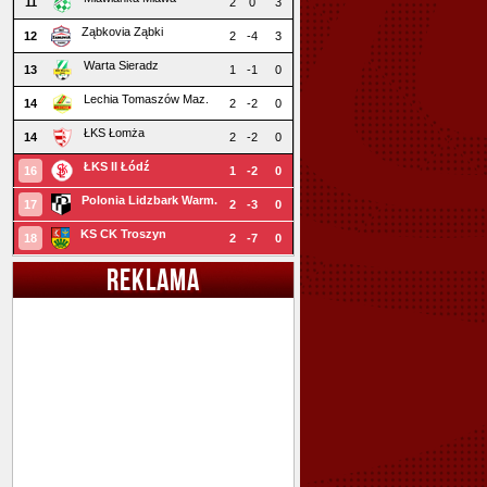
11
2
0
3
Ząbkovia Ząbki
12
2
-4
3
Warta Sieradz
13
1
-1
0
Lechia Tomaszów Maz.
14
2
-2
0
ŁKS Łomża
14
2
-2
0
ŁKS II Łódź
16
1
-2
0
Polonia Lidzbark Warm.
17
2
-3
0
KS CK Troszyn
18
2
-7
0
REKLAMA