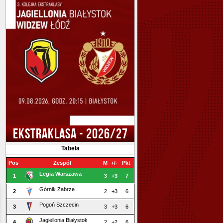
EKSTRAKLASA - 2026/27
Tabela
Pos
Zespół
M
+/-
Pkt
Legia Warszawa
1
3
+3
7
Górnik Zabrze
2
2
+3
6
Pogoń Szczecin
3
3
+3
6
Jagiellonia Białystok
4
2
+2
6