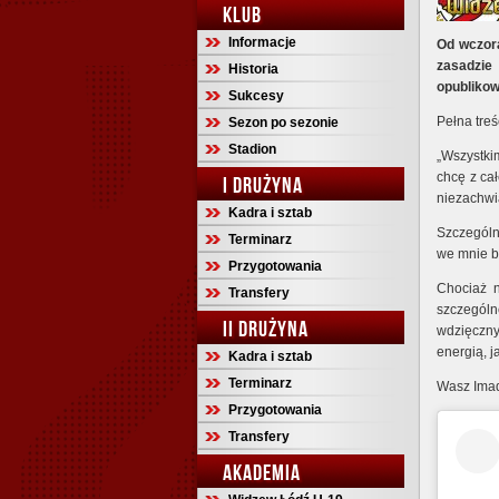
KLUB
Informacje
Od wczora
zasadzi
Historia
opublikow
Sukcesy
Pełna treś
Sezon po sezonie
Stadion
„Wszystki
chcę z ca
I DRUŻYNA
niezachwia
Kadra i sztab
Szczególn
Terminarz
we mnie b
Przygotowania
Chociaż n
Transfery
szczególn
II DRUŻYNA
wdzięczny
energią, 
Kadra i sztab
Terminarz
Wasz Imad
Przygotowania
Transfery
AKADEMIA