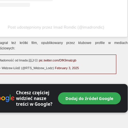
Post udostępniony przez Imad Rondic (@imadrondic)
nagrał też krótki film, opublikowany przez klubowe profile w mediach
ściowych:
iadomość od Imada 📨🤳🏻
pic.twitter.com/DfK9malzgb
 Widzew Łódź (@RTS_Widzew_Lodz)
February 3, 2025
Chcesz częściej
widzieć nasze
Dodaj do źródeł Google
treści w Google?