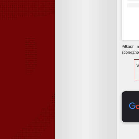
Piłkarz 
społeczno
W
—