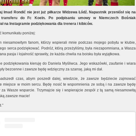
j Imad Rondić nie jest już piłkarze Widzewa Łódź. Napastnik przeniósł się na
e transferu do Fc Koeln. Po podpisaniu umowy w Niemczech Bośniak
ał na Instagramie podziękowania dla trenera i kibiców.
ć komunikatu poniżej:
m niesamowitym fanom, którzy wspierali mnie podczas mojego pobytu w klubie,
łego serca podziękować. Podróż, którą przeżyliśmy, była niezapomniana, a Wasza
na pasja i lojalność sprawiły, że każda chwila na boisku była wyjątkowa.
e podziękowania kieruję do Daniela Myśliwca. Jego wskazówki, zaufanie i wiara
yły bezcenne i zawsze będę wdzięczny za szansę, jaką mi dał.
adszedł czas, abym poszedł dalej, wiedzcie, że zawsze będziecie zajmować
e miejsce w moim sercu. Będę nosić te wspomnienia ze sobą i na zawsze będę
 za Wasze wsparcie. Trzymajcie się i wspierajcie zespół z tą samą niesamowitą
jaką zawsze macie!
.”