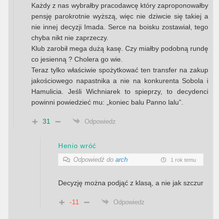
Każdy z nas wybrałby pracodawcę który zaproponowałby
pensję parokrotnie wyższą, więc nie dziwcie się takiej a
nie innej decyzji Imada. Serce na boisku zostawiał, tego
chyba nikt nie zaprzeczy.
Klub zarobił mega dużą kasę. Czy miałby podobną rundę
co jesienną ? Cholera go wie.
Teraz tylko właściwie spożytkować ten transfer na zakup
jakościowego napastnika a nie na konkurenta Sobola i
Hamulicia. Jeśli Wichniarek to spieprzy, to decydenci
powinni powiedzieć mu: „koniec balu Panno lalu”.
31
Odpowiedz
Henio wróć
Odpowiedź do
arch
1 rok temu
Decyzję można podjąć z klasą, a nie jak szczur
-11
Odpowiedz