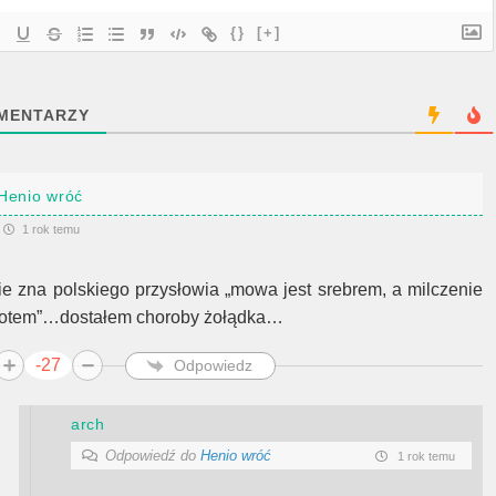
{}
[+]
MENTARZY
Henio wróć
1 rok temu
ie zna polskiego przysłowia „mowa jest srebrem, a milczenie
łotem”…dostałem choroby żołądka…
-27
Odpowiedz
arch
Odpowiedź do
Henio wróć
1 rok temu