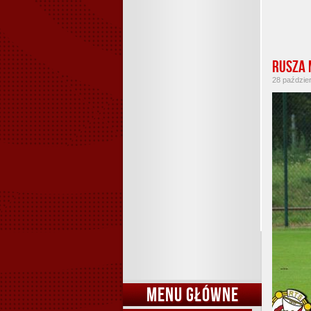
Rusza 
28 paździer
MENU GŁÓWNE