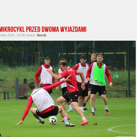
mikrocykl przed dwoma wyjazdami
nika 2024, 10:29 | Autor:
Bercik