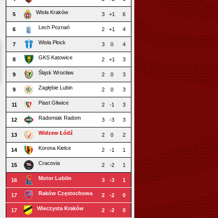
Wisła Kraków
5
3
+1
6
Lech Poznań
6
2
+1
4
Wisła Płock
7
3
0
4
GKS Katowice
8
2
+1
3
Śląsk Wrocław
9
2
0
3
Zagłębie Lubin
9
2
0
3
Piast Gliwice
11
2
-1
3
Radomiak Radom
12
3
-3
3
Widzew Łódź
13
2
0
2
Korona Kielce
14
2
-1
1
Cracovia
15
2
-2
1
Motor Lublin
16
3
-3
1
Raków Częstochowa
17
2
-2
0
Wieczysta Kraków
17
2
-2
0