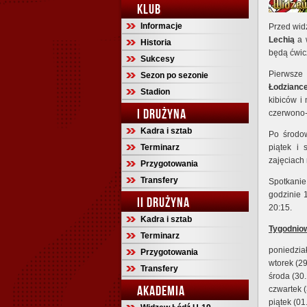
KLUB
Informacje
Przed wid
Lechią
a 
Historia
będą ćwic
Sukcesy
Pierwsze
Sezon po sezonie
Łodzianc
Stadion
kibiców i
I DRUŻYNA
czerwono-
Kadra i sztab
Po środow
Terminarz
piątek i
zajęciach
Przygotowania
Transfery
Spotkani
godzinie 
II DRUŻYNA
20:15.
Kadra i sztab
Tygodniow
Terminarz
poniedział
Przygotowania
wtorek (29
Transfery
środa (30.
AKADEMIA
czwartek 
piątek (01