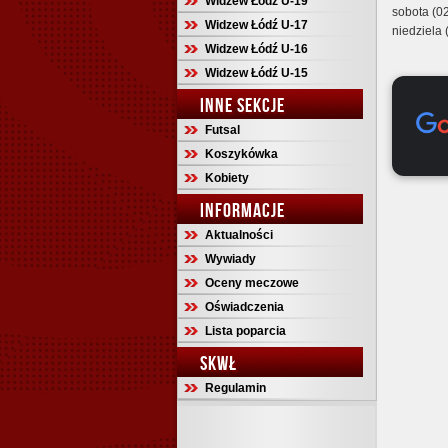
Widzew Łódź U-19
sobota (02
Widzew Łódź U-17
niedziela
Widzew Łódź U-16
Widzew Łódź U-15
INNE SEKCJE
Futsal
Koszykówka
Kobiety
INFORMACJE
Aktualności
Wywiady
Oceny meczowe
Oświadczenia
Lista poparcia
SKWŁ
Regulamin