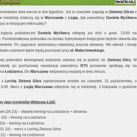
zewiakami dwa mecze w tym tygodniu. Już w czwartek zagrają w
Zielonej Górze
z
w niedzielę zmierzą się w
Warszawie
z
Legią.
Jak zawodnicy
Daniela Myśliwca
zyć w bieżącym mikrocyklu?
 zajęcia podopieczni
Daniela
Myśliwca
odbędą już dziś o godz. 13:00 na
e
. Poniedziałkowa jednostka na boisku hybrydowym tradycyjnie będzie otwarta dla
 mediów. Po zajęciach widzewiacy odwiedzą jeszcze siłownię. We wtorek i środę
biało-czerwoni także będą pracować przy
ul. Małachowskiego.
ej jednostce treningowej łodzianie udadzą się w podróż do
Zielonej Góry.
W
 sobotę po pucharowej rywalizacji zawodnicy
RTS
ponownie spotkają się na
 na
Łodziance.
Do
Warszawy
widzewiacy wyjadą w dniu meczu.
e z
Lechią Zielona Góra
zaplanowane zostało na czwartek, 31 października, o
13:00. Mecz z
Legią Warszawa
odbędzie się w niedzielę, 3 listopada o godzinie
y plan treningów Widzewa Łódź
:
ek (28.10) – otwarty trening na Łodziance + siłownia
.10) – trening na Łodziance
10) – trening na Łodziance
(31.10) – mecz z Lechią Zielona Góra
.11) – trening na Łodziance