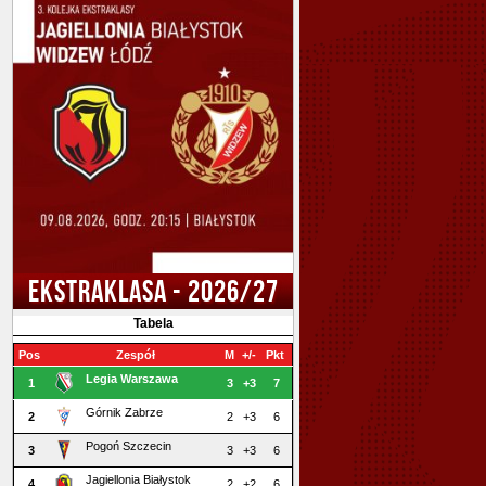
EKSTRAKLASA - 2026/27
Tabela
Pos
Zespół
M
+/-
Pkt
Legia Warszawa
1
3
+3
7
Górnik Zabrze
2
2
+3
6
Pogoń Szczecin
3
3
+3
6
Jagiellonia Białystok
4
2
+2
6