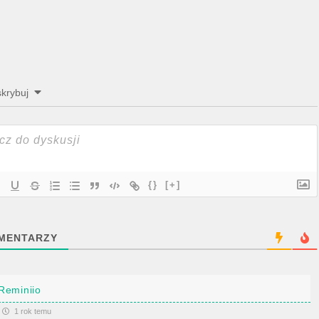
krybuj
{}
[+]
MENTARZY
Reminiio
1 rok temu