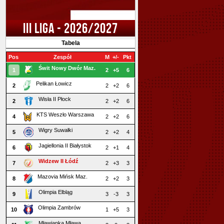
III LIGA - 2026/2027
Tabela
Pos
Zespół
M
+/-
Pkt
Świt Nowy Dwór Maz.
1
2
+5
6
Pelikan Łowicz
2
2
+2
6
Wisła II Płock
2
2
+2
6
KTS Weszło Warszawa
4
2
+2
6
Wigry Suwałki
5
2
+2
4
Jagiellonia II Białystok
6
2
+1
4
Widzew II Łódź
7
2
+3
3
Mazovia Mińsk Maz.
8
2
+2
3
Olimpia Elbląg
9
3
-3
3
Olimpia Zambrów
10
1
+5
3
Mławianka Mława