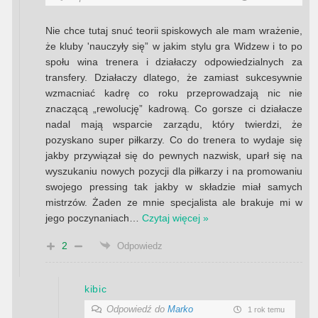
Nie chce tutaj snuć teorii spiskowych ale mam wrażenie,
że kluby 'nauczyły się” w jakim stylu gra Widzew i to po
społu wina trenera i działaczy odpowiedzialnych za
transfery. Działaczy dlatego, że zamiast sukcesywnie
wzmacniać kadrę co roku przeprowadzają nic nie
znaczącą „rewolucję” kadrową. Co gorsze ci działacze
nadal mają wsparcie zarządu, który twierdzi, że
pozyskano super piłkarzy. Co do trenera to wydaje się
jakby przywiązał się do pewnych nazwisk, uparł się na
wyszukaniu nowych pozycji dla piłkarzy i na promowaniu
swojego pressing tak jakby w składzie miał samych
mistrzów. Żaden ze mnie specjalista ale brakuje mi w
jego poczynaniach
…
Czytaj więcej »
2
Odpowiedz
kibic
Odpowiedź do
Marko
1 rok temu