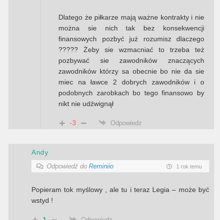
Dlatego że piłkarze mają ważne kontrakty i nie
można sie nich tak bez konsekwencji
finansowych pozbyć już rozumisz dlaczego
????? Żeby sie wzmacniać to trzeba też
pozbywać sie zawodników znaczących
zawodników którzy sa obecnie bo nie da sie
miec na ławce 2 dobrych zawodników i o
podobnych zarobkach bo tego finansowo by
nikt nie udźwignął
-3
Odpowiedz
Andy
Odpowiedź do
Reminiio
1 rok temu
Popieram tok myślowy , ale tu i teraz Legia – może być
wstyd !
1
Odpowiedz