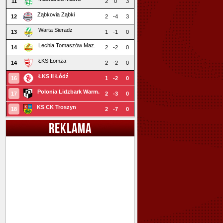
11
2
0
3
Ząbkovia Ząbki
12
2
-4
3
Warta Sieradz
13
1
-1
0
Lechia Tomaszów Maz.
14
2
-2
0
ŁKS Łomża
14
2
-2
0
ŁKS II Łódź
16
1
-2
0
Polonia Lidzbark Warm.
17
2
-3
0
KS CK Troszyn
18
2
-7
0
REKLAMA