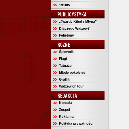
1910tv
PUBLICYSTYKA
„Twardy Kibol z Młyna”
Dlaczego Widzew?
Felietony
RÓŻNE
Śpiewnik
Flagi
Tatuaże
Młode pokolenie
Graffiti
Widzew on tour
REDAKCJA
Kontakt
Zespół
Reklama
Polityka prywatności