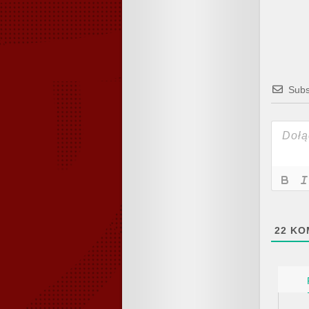
Subs
22
KO