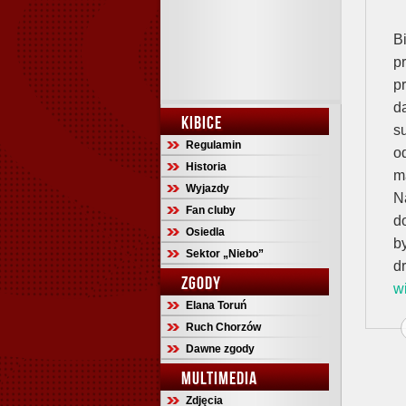
B
p
pr
d
KIBICE
s
Regulamin
o
Historia
m
Wyjazdy
N
Fan cluby
d
Osiedla
b
Sektor „Niebo”
d
ZGODY
w
Elana Toruń
Ruch Chorzów
Dawne zgody
MULTIMEDIA
Zdjęcia