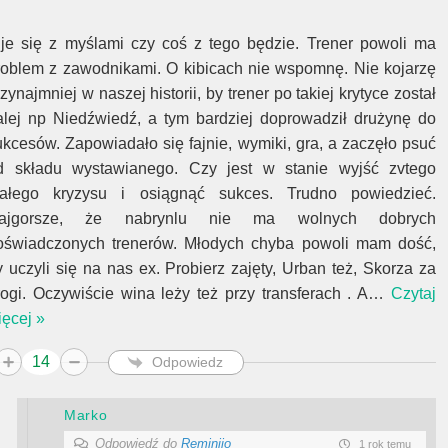
ije się z myślami czy coś z tego będzie. Trener powoli ma
roblem z zawodnikami. O kibicach nie wspomnę. Nie kojarzę
zynajmniej w naszej historii, by trener po takiej krytyce został
alej np Niedźwiedź, a tym bardziej doprowadził drużynę do
ukcesów. Zapowiadało się fajnie, wymiki, gra, a zaczęło psuć
d składu wystawianego. Czy jest w stanie wyjść zvtego
ałego kryzysu i osiągnąć sukces. Trudno powiedzieć.
ajgorsze, że nabrynlu nie ma wolnych dobrych
oświadczonych trenerów. Młodych chyba powoli mam dość,
y uczyli się na nas ex. Probierz zajęty, Urban też, Skorza za
rogi. Oczywiście wina leży też przy transferach . A
…
Czytaj
ięcej »
14
Odpowiedz
Marko
Odpowiedź do
Reminiio
1 rok temu