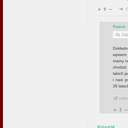
9
Radek
Odp
Dokład
wpisem.
mamy no
chodzić
takich j
i nasi p
35 lata
Last 
2
MslashM