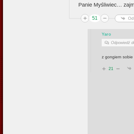
Panie Myśliwiec… zajm
51
Od
Yaro
Odpowiedź 
z gongiem sobie 
21