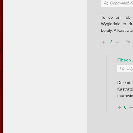
Odpowiedź 
To co oni robil
Wyglądało to dr
bolały. A Kastratt
13
Fibson
Odp
Dokła
Kastrat
murawie 
6