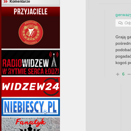
Komentarze
PRZYJACIELE
gerwaz
Odp
Grają ga
pośredn
podobać
pogadać
kogoś p
6