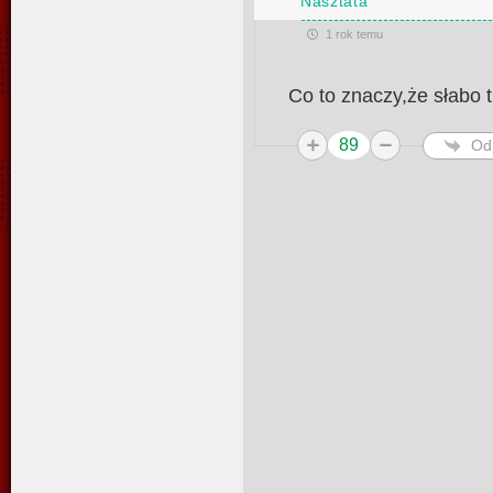
Nasztata
1 rok temu
Co to znaczy,że słabo 
89
Od