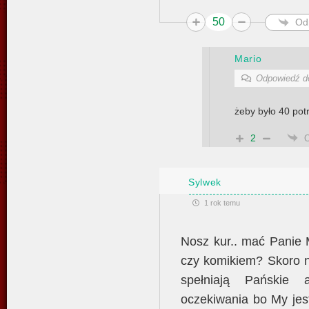
50
Od
Mario
Odpowiedź 
żeby było 40 pot
2
Sylwek
1 rok temu
Nosz kur.. mać Panie 
czy komikiem? Skoro 
spełniają Pańskie 
oczekiwania bo My jes