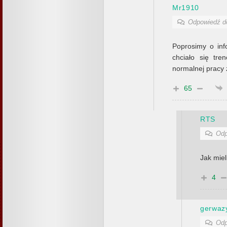
Mr1910
Odpowiedź 
Poprosimy o in
chciało się tr
normalnej pracy z
65
RTS
Odp
Jak miel
4
gerwaz
Odp