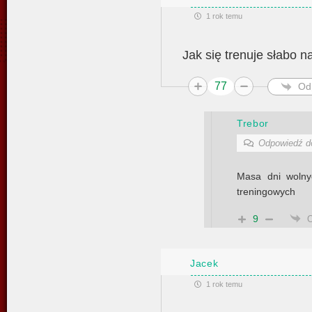
1 rok temu
Jak się trenuje słabo n
77
Od
Trebor
Odpowiedź 
Masa dni wolny
treningowych
9
Jacek
1 rok temu