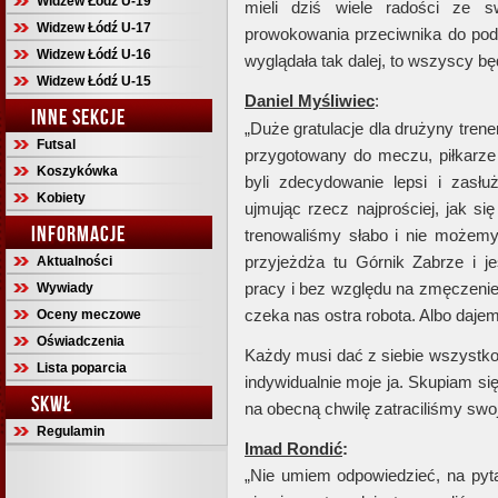
Widzew Łódź U-19
mieli dziś wiele radości ze s
Widzew Łódź U-17
prowokowania przeciwnika do podw
Widzew Łódź U-16
wyglądała tak dalej, to wszyscy b
Widzew Łódź U-15
Daniel Myśliwiec
:
INNE SEKCJE
„Duże gratulacje dla drużyny tren
Futsal
przygotowany do meczu, piłkarze 
Koszykówka
byli zdecydowanie lepsi i zasłu
Kobiety
ujmując rzecz najprościej, jak si
INFORMACJE
trenowaliśmy słabo i nie możemy 
przyjeżdża tu Górnik Zabrze i j
Aktualności
pracy i bez względu na zmęczenie
Wywiady
czeka nas ostra robota. Albo daje
Oceny meczowe
Oświadczenia
Każdy musi dać z siebie wszystko 
Lista poparcia
indywidualnie moje ja. Skupiam si
SKWŁ
na obecną chwilę zatraciliśmy swo
Regulamin
Imad Rondić
:
„Nie umiem odpowiedzieć, na pyta