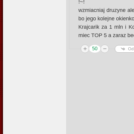
!~!
wzmiacniaj druzyne al
bo jego kolejne okienk
Krajcarik za 1 mln i 
miec TOP 5 a zaraz bed
50
Od