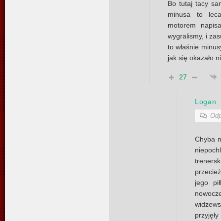
Bo tutaj tacy s
minusa to leca
motorem napis
wygralismy, i za
to właśnie minus
jak się okazało n
27
Logan
Odp
Chyba mo
niepoc
treners
przecież
jego pi
nowocz
widzews
przyję