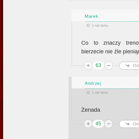
Marek
1 rok temu
Co to znaczy trenow
bierzecie nie źle pienią
63
Od
Andrzej
1 rok temu
Żenada
45
Od