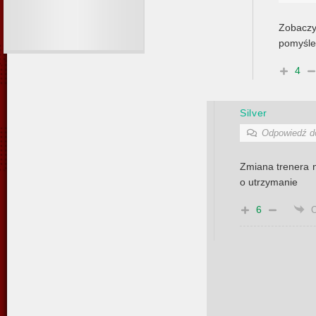
Zobaczy
pomyślel
4
Silver
Odpowiedź 
Zmiana trenera n
o utrzymanie
6