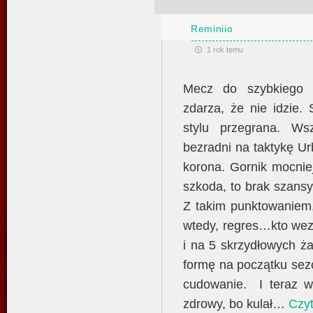
Reminiio
1 rok temu
Mecz do szybkiego 
zdarza, że nie idzie.
stylu przegrana. Wsz
bezradni na taktykę Ur
korona. Gornik mocnie
szkoda, to brak szansy
Z takim punktowaniem,
wtedy, regres…kto we
i na 5 skrzydłowych ża
formę na początku sezo
cudowanie. I teraz ws
zdrowy, bo kulał
…
Czyt