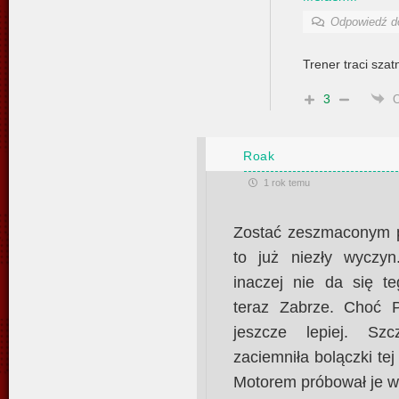
Odpowiedź 
Trener traci szatn
3
Roak
1 rok temu
Zostać zeszmaconym po
to już niezły wyczy
inaczej nie da się t
teraz Zabrze. Choć 
jeszcze lepiej. Sz
zaciemniła bolączki tej
Motorem próbował je 