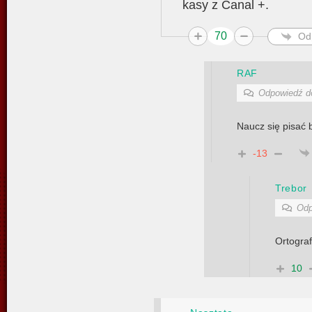
kasy z Canal +.
70
Od
RAF
Odpowiedź 
Naucz się pisać 
-13
Trebor
Odp
Ortograf
10