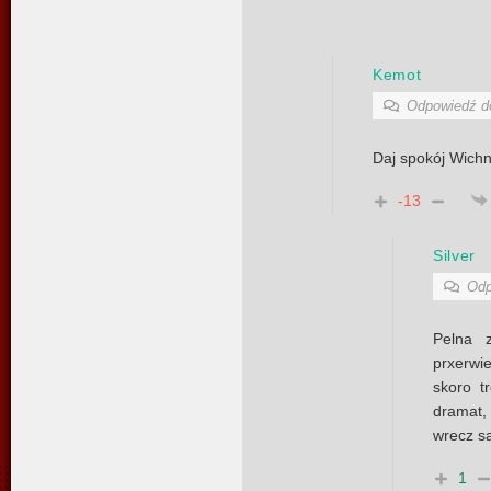
Kemot
Odpowiedź 
Daj spokój Wichni
-13
Silver
Odp
Pelna 
prxerwie
skoro t
dramat, 
wrecz s
1