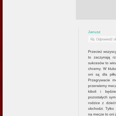
Janusz
Odpowiedź 
Przecież wszyscy
to zaczynają r
sukcesów to wina
chcemy. W klubac
oni są dla piłk
Przegrywacie m
przerwiemy mecz 
kiboli i będz
pozostałych sym
rodzice z dzieć
obchodzi. Tylko 
na mecze to oni j