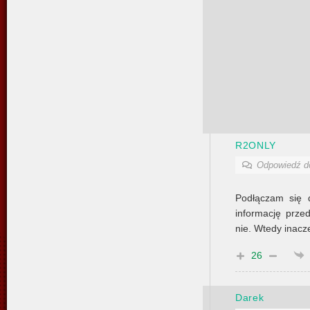
R2ONLY
Odpowiedź 
Podłączam się 
informację prze
nie. Wtedy inacz
26
Darek