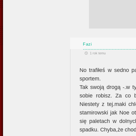
Fazi
1 rok temu
No trafiłeś w sedno p
sportem.
Tak swoją drogą -.w t
sobie robisz. Za co b
Niestety z tej.maki c
stamirowski jak Noe o
się paletach w dolnyc
spadku. Chyba,że chodzi