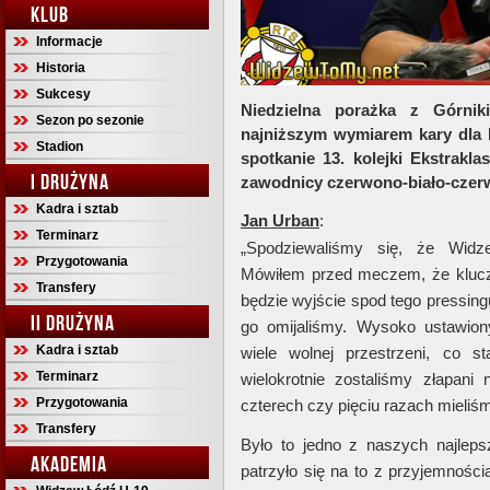
KLUB
Informacje
Historia
Sukcesy
Niedzielna porażka z Górni
Sezon po sezonie
najniższym wymiarem kary dla 
Stadion
spotkanie 13. kolejki Ekstrakl
I DRUŻYNA
zawodnicy czerwono-biało-cze
Kadra i sztab
Jan Urban
:
Terminarz
„Spodziewaliśmy się, że Widz
Przygotowania
Mówiłem przed meczem, że klucz
Transfery
będzie wyjście spod tego pressing
II DRUŻYNA
go omijaliśmy. Wysoko ustawio
Kadra i sztab
wiele wolnej przestrzeni, co s
Terminarz
wielokrotnie zostaliśmy złapani
Przygotowania
czterech czy pięciu razach mieli
Transfery
Było to jedno z naszych najlep
AKADEMIA
patrzyło się na to z przyjemności