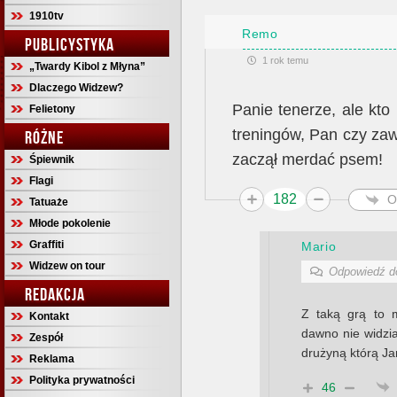
1910tv
Remo
PUBLICYSTYKA
1 rok temu
„Twardy Kibol z Młyna”
Dlaczego Widzew?
Panie tenerze, ale kto 
Felietony
treningów, Pan czy zaw
RÓŻNE
zaczął merdać psem!
Śpiewnik
Flagi
182
O
Tatuaże
Młode pokolenie
Graffiti
Mario
Widzew on tour
Odpowiedź 
REDAKCJA
Z taką grą to 
Kontakt
dawno nie widzia
Zespół
drużyną którą Ja
Reklama
Polityka prywatności
46