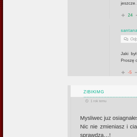
jeszcze
24
santan
Odp
Jaki by
Proszę 
-5
ZIBIKIMG
1 rok temu
Mysliwec juz osiagnał
Nic nie zmieniasz i ci
sprawdza…!