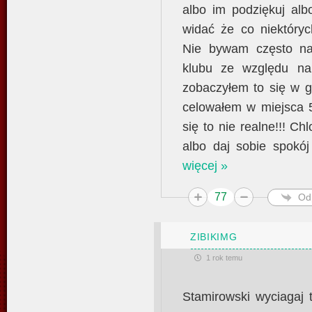
albo im podziękuj al
widać że co niektóryc
Nie bywam często n
klubu ze względu na
zobaczyłem to się w g
celowałem w miejsca 5
się to nie realne!!! Ch
albo daj sobie spokój
więcej »
77
Od
ZIBIKIMG
1 rok temu
Stamirowski wyciagaj 