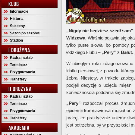
KLUB
Informacje
Historia
Sukcesy
„Nigdy nie będziesz szedł sam”
Sezon po sezonie
Widzewa
. Właśnie pojawia się oka
Stadion
tylko puste słowa, bo pomocy p
I DRUŻYNA
łódzkiego klubu –
„Pery”
z
Bałut
.
Kadra i sztab
W ubiegłym roku zdiagnozowano 
Terminarz
klatki piersiowej, z powodu któreg
Przygotowania
żebra. Niestety, w trakcie zabieg
Transfery
podjęli decyzję o ucięciu mięśn
II DRUŻYNA
koniecznością poddania się żmudnej
Kadra i sztab
„Pery”
rozpoczął proces żmudn
Terminarz
epidemii koronawirusa musiał on z
Przygotowania
pracę, co praktycznie uniemożliwi
Transfery
jest potrzebna, by w przyszłości 
AKADEMIA