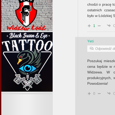
chodzi o pracę t
ostatnich czas
było w Łódzkiej 
1
Yeti
Odpowiedź 
Poszukaj mieszk
cena będzie w m
Widzewa. W ok
produkcyjnych, 
Powodzenia!
0