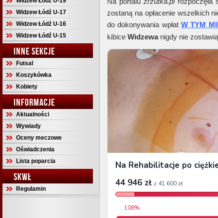
Widzew Łódź U-19
Na portalu
zrzutka.pl
rozpoczęła s
Widzew Łódź U-17
zostaną na opłacenie wszelkich 
Widzew Łódź U-16
do dokonywania wpłat
W TYM M
Widzew Łódź U-15
kibice
Widzewa
nigdy nie zostawią
INNE SEKCJE
Futsal
Koszykówka
Kobiety
INFORMACJE
Aktualności
Wywiady
Oceny meczowe
Oświadczenia
Lista poparcia
SKWŁ
Regulamin