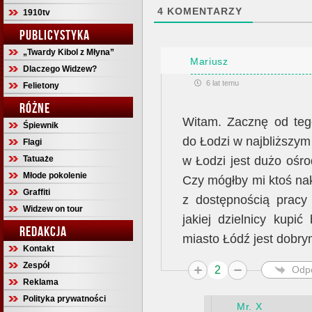
4
KOMENTARZY
1910tv
PUBLICYSTYKA
„Twardy Kibol z Młyna”
Mariusz
Dlaczego Widzew?
6 lat temu
Felietony
RÓŻNE
Witam. Zacznę od tego
Śpiewnik
do Łodzi w najbliższy
Flagi
w Łodzi jest dużo ośr
Tatuaże
Młode pokolenie
Czy mógłby mi ktoś nak
Graffiti
z dostępnością pracy
Widzew on tour
jakiej dzielnicy kupi
REDAKCJA
miasto Łódź jest dobr
Kontakt
Zespół
2
Odp
Reklama
Polityka prywatności
Mr. X