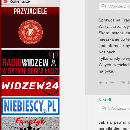
Komentarze
Odpowiedź 
PRZYJACIELE
Sprawdź na Pracu
Wszystko zależy 
Skoro pytasz tut
mieszkanie po tej
Jednak może być 
Kozinach.
Tylko wtedy to w
W tych częściach
na byka.
2
Klaudi
Odpowiedź 
Jak na pewno d
ośrodki Jim na G