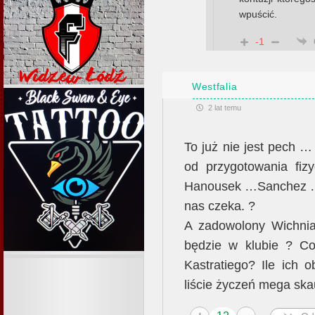
wpuścić.
-1
Westfalia
2 lat temu
To już nie jest pech …
od przygotowania fi
Hanousek …Sanchez …Zie
nas czeka. ?
A zadowolony Wichniar
będzie w klubie ? C
Kastratiego? Ile ich 
liście życzeń mega ska