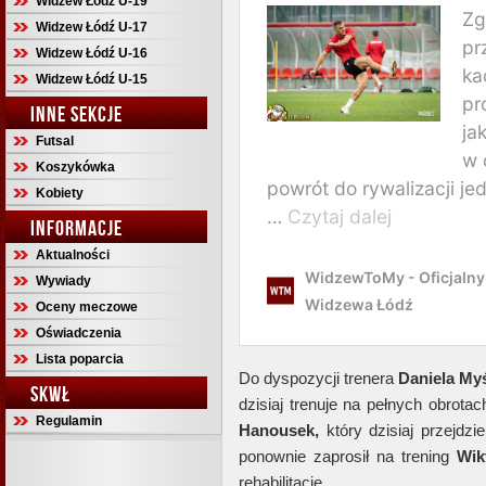
Widzew Łódź U-19
Widzew Łódź U-17
Widzew Łódź U-16
Widzew Łódź U-15
INNE SEKCJE
Futsal
Koszykówka
Kobiety
INFORMACJE
Aktualności
Wywiady
Oceny meczowe
Oświadczenia
Lista poparcia
Do dyspozycji trenera
Daniela My
SKWŁ
dzisiaj trenuje na pełnych obrota
Regulamin
Hanousek,
który dzisiaj przejdz
ponownie zaprosił na trening
Wik
rehabilitację.