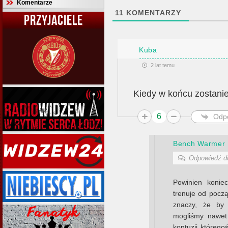
Komentarze
11
KOMENTARZY
PRZYJACIELE
Kuba
2 lat temu
Kiedy w końcu zostani
6
Odp
Bench Warmer
Odpowiedź 
Powinien konie
trenuje od pocz
znaczy, że by 
mogliśmy nawet
kontuzji któreg