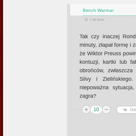
Bench Warmar
2 lat temu
Tak czy inaczej Rond
minuty, złapał formę i 
że Wiktor Preuss powin
kontuzji, kartki lub 
obrońców, zwłaszcza 
Silvy i Zielińskieg
niepoważna sytuacja
zagra?
10
Od