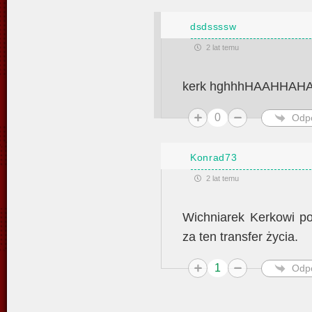
dsdssssw
2 lat temu
kerk hghhhHAAHHAH
0
Odp
Konrad73
2 lat temu
Wichniarek Kerkowi po
za ten transfer życia.
1
Odp