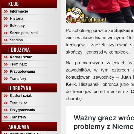
KLUB
Informacje
Historia
Sukcesy
Po sobotniej porażce ze
Śląskiem
Sezon po sezonie
widzewiaków dniami wolnymi. Od dz
Stadion
treningów i zaczęli szykować 
I DRUŻYNA
skończyli jednostki w komplecie.
Kadra i sztab
Na premierowych zajęciach w 
Terminarz
zawodników, w tym czterech br
Przygotowania
kontuzjowani zawodnicy –
Juan 
Transfery
Kerk.
Hiszpański obrońca jutro p
II DRUŻYNA
do treningów przed meczem z
C
Kadra i sztab
chorobę.
Terminarz
Przygotowania
Transfery
AKADEMIA