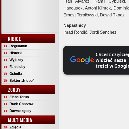
Fran Alvarez, Kamil Cybulski,
Hanousek, Antoni Klimek, Dominik
Ernest Terpiłowski, Dawid Tkacz
Napastnicy
Imad Rondić, Jordi Sanchez
KIBICE
Regulamin
Historia
Chcesz częście
widzieć nasze
Wyjazdy
treści w Googl
Fan cluby
Osiedla
Sektor „Niebo”
ZGODY
Elana Toruń
Ruch Chorzów
Dawne zgody
MULTIMEDIA
Zdjęcia