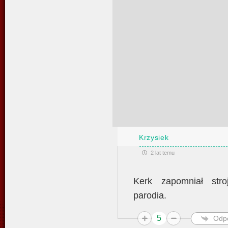
Krzysiek
2 lat temu
Kerk zapomniał stroj
parodia.
5
Odp