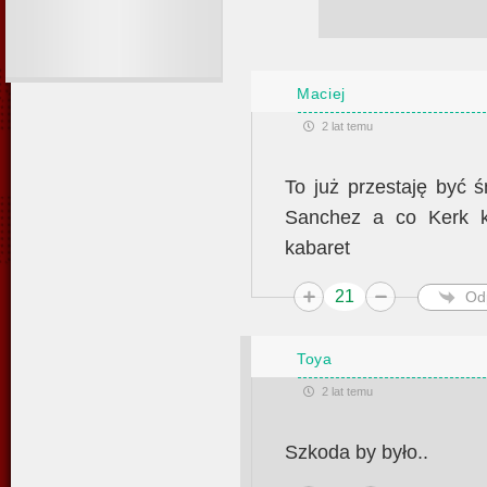
Maciej
2 lat temu
To już przestaję być 
Sanchez a co Kerk ka
kabaret
21
Od
Toya
2 lat temu
Szkoda by było..