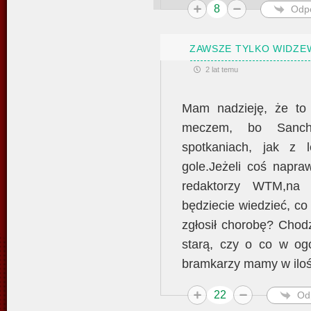
8
Odp
ZAWSZE TYLKO WIDZE
2 lat temu
Mam nadzieję, że to 
meczem, bo Sanch
spotkaniach, jak z le
gole.Jeżeli coś napra
redaktorzy WTM,na 
będziecie wiedzieć, co
zgłosił chorobę? Chod
starą, czy o co w og
bramkarzy mamy w ilośc
22
Od