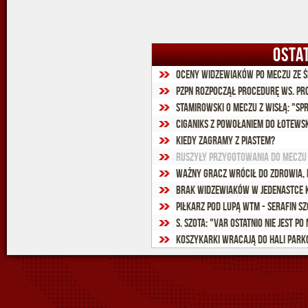
OSTA
Oceny widzewiaków po meczu ze Ś
PZPN rozpoczął procedurę ws. pr
Ciganiks z powołaniem do łotews
Kiedy zagramy z Piastem?
Ruszyły przygotowania do meczu z
Ważny gracz wrócił do zdrowia,
Brak widzewiaków w jedenastce k
Piłkarz pod lupą WTM - Serafin Sz
S. Szota: "VAR ostatnio nie jest po
Koszykarki wracają do Hali Park