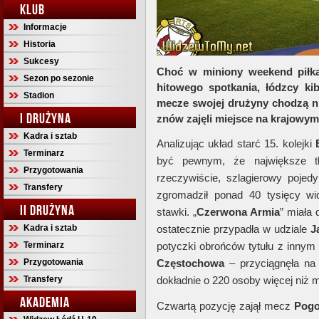
KLUB
Informacje
Historia
Sukcesy
Choć w miniony weekend piłka
Sezon po sezonie
hitowego spotkania, łódzcy ki
Stadion
mecze swojej drużyny chodzą ni
I DRUŻYNA
znów zajęli miejsce na krajowy
Kadra i sztab
Analizując układ starć 15. kolejki
Terminarz
być pewnym, że największe t
Przygotowania
rzeczywiście, szlagierowy poje
Transfery
zgromadził ponad 40 tysięcy wi
II DRUŻYNA
stawki. „
Czerwona Armia
” miała 
Kadra i sztab
ostatecznie przypadła w udziale
J
Terminarz
potyczki obrońców tytułu z inny
Przygotowania
Częstochowa
– przyciągnęła na 
Transfery
dokładnie o 220 osoby więcej niż m
AKADEMIA
Czwartą pozycję zajął mecz
Pogo