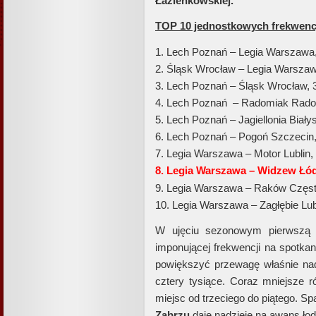
Łazienkowskiej.
TOP 10 jednostkowych frekwencj
1. Lech Poznań – Legia Warszawa
2. Śląsk Wrocław – Legia Warsza
3. Lech Poznań – Śląsk Wrocław, 
4. Lech Poznań – Radomiak Rado
5. Lech Poznań – Jagiellonia Biały
6. Lech Poznań – Pogoń Szczecin
7. Legia Warszawa – Motor Lublin
8. Legia Warszawa – Widzew Łód
9. Legia Warszawa – Raków Częs
10. Legia Warszawa – Zagłębie Lu
W ujęciu sezonowym pierwszą po
imponującej frekwencji na spotka
powiększyć przewagę właśnie na
cztery tysiące. Coraz mniejsze 
miejsc od trzeciego do piątego. S
Zabrzu
daje nadzieję na awans łodz