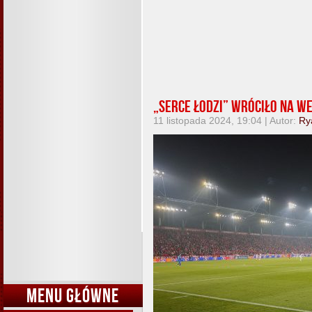
„Serce Łodzi” wróciło na 
11 listopada 2024, 19:04 | Autor:
Ry
MENU GŁÓWNE