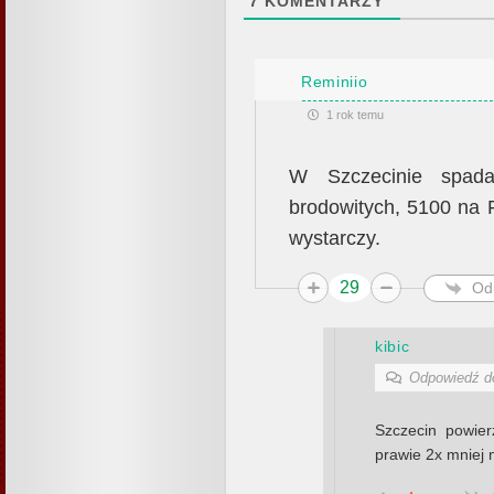
7
KOMENTARZY
Reminiio
1 rok temu
W Szczecinie spada
brodowitych, 5100 na P
wystarczy.
29
Od
kibic
Odpowiedź 
Szczecin powie
prawie 2x mniej 