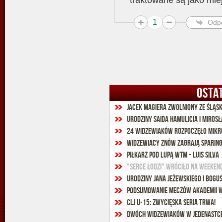
traktowane są jako mie
1
Odp
OSTA
Jacek Magiera zwolniony ze Ślą
Urodziny Saida Hamulicia i Miro
24 widzewiaków rozpoczęło mikr
Widzewiacy znów zagrają sparin
Piłkarz pod lupą WTM - Luis Silva
"Serce Łodzi" wróciło na weeken
Urodziny Jana Jeżewskiego i Bogu
Podsumowanie meczów Akademii W
CLJ U-15: Zwycięska seria trwa!
Dwóch widzewiaków w jedenastce