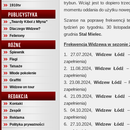
trybun. Wciąż jest to dopiero trze
1910tv
momentu oddania do użytku noweg
PUBLICYSTYKA
Szanse na poprawę frekwencji tej
„Twardy Kibol z Młyna”
tydzień po tygodniu. 30 listopa
Dlaczego Widzew?
grudnia
Stal Mielec
.
Felietony
RÓŻNE
Frekwencja Widzewa w sezonie 
Śpiewnik
1. 27.07.2024,
Widzew Łódź
–
Flagi
zapełnienia)
Tatuaże
2. 11.08.2024,
Widzew Łódź
– 
Młode pokolenie
zapełnienia)
Graffiti
3. 23.08.2024,
Widzew Łódź
– 
Widzew on tour
zapełnienia)
REDAKCJA
4. 21.09.2024,
Widzew Łódź
– 
zapełnienia)
Kontakt
5. 04.10.2024,
Widzew Łódź
– 
Zespół
zapełnienia)
Reklama
6. 27.10.2024,
Widzew Łódź
–
Polityka prywatności