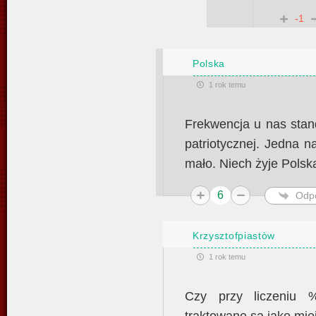
-1
Polska
1 rok temu
Frekwencja u nas stan
patriotycznej. Jedna 
mało. Niech żyje Polsk
6
Odp
Krzysztofpiastòw
1 rok temu
Czy przy liczeniu %