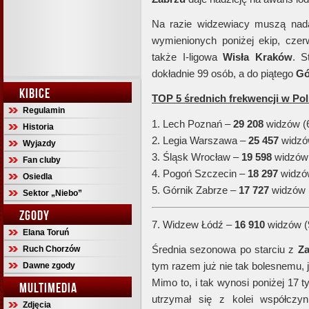
Na razie widzewiacy muszą nada
wymienionych poniżej ekip, cze
także I-ligowa
Wisła Kraków
. S
dokładnie 99 osób, a do piątego
Gó
KIBICE
TOP 5 średnich frekwencji w Pol
Regulamin
1. Lech Poznań –
29 208
widzów (6
Historia
2. Legia Warszawa –
25 457
widzó
Wyjazdy
3. Śląsk Wrocław –
19
598
widzów 
Fan cluby
4. Pogoń Szczecin –
18 297
widzó
Osiedla
5. Górnik Zabrze –
17 727
widzów 
Sektor „Niebo”
ZGODY
7. Widzew Łódź –
16 910
widzów (
Elana Toruń
Średnia sezonowa po starciu z
Z
Ruch Chorzów
tym razem już nie tak bolesnemu, 
Dawne zgody
Mimo to, i tak wynosi poniżej 17
MULTIMEDIA
utrzymał się z kolei współczyn
Zdjęcia