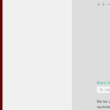
1
Mario 
Odp
Ma też 
wychodzi