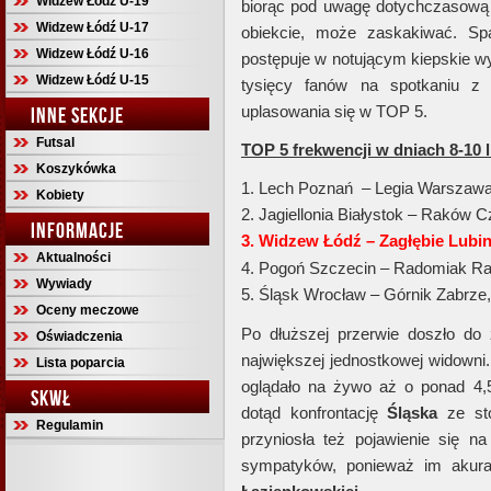
Widzew Łódź U-19
biorąc pod uwagę dotychczasową
Widzew Łódź U-17
obiekcie, może zaskakiwać. Sp
Widzew Łódź U-16
postępuje w notującym kiepskie 
Widzew Łódź U-15
tysięcy fanów na spotkaniu 
uplasowania się w TOP 5.
INNE SEKCJE
Futsal
TOP 5 frekwencji w dniach 8-10 
Koszykówka
1. Lech Poznań – Legia Warszawa
Kobiety
2. Jagiellonia Białystok – Raków
INFORMACJE
3. Widzew Łódź – Zagłębie Lubi
Aktualności
4. Pogoń Szczecin – Radomiak R
Wywiady
5. Śląsk Wrocław – Górnik Zabrze
Oceny meczowe
Po dłuższej przerwie doszło do
Oświadczenia
największej jednostkowej widowni.
Lista poparcia
oglądało na żywo aż o ponad 4,5
SKWŁ
dotąd konfrontację
Śląska
ze sto
Regulamin
przyniosła też pojawienie się na
sympatyków, ponieważ im akura