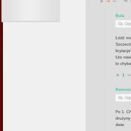
-4
Bula
Odp
Łódź ma
Szczec
licytacj
Łks naw
to chyba
1
Remini
Odp
Po 1. Ch
drużyn
dwie.