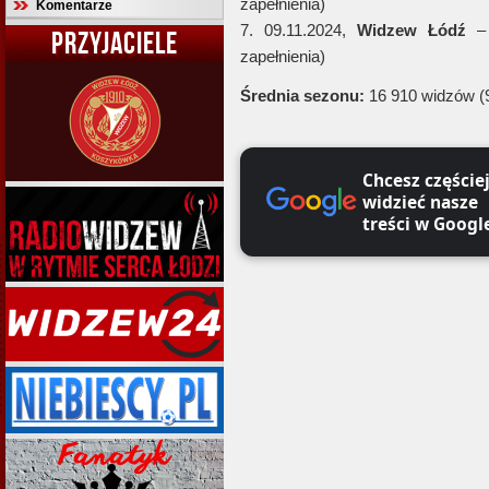
zapełnienia)
Komentarze
7. 09.11.2024,
Widzew Łódź
–
PRZYJACIELE
zapełnienia)
Średnia sezonu:
16 910 widzów (
Chcesz częście
widzieć nasze
treści w Googl