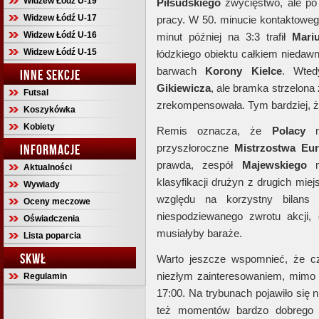
Widzew Łódź U-19
Piłsudskiego
zwycięstwo, ale po 
Widzew Łódź U-17
pracy. W 50. minucie kontaktowe
Widzew Łódź U-16
minut później na 3:3 trafił
Mari
Widzew Łódź U-15
łódzkiego obiektu całkiem niedawn
barwach
Korony Kielce
. Wte
INNE SEKCJE
Gikiewicza
, ale bramka strzelon
Futsal
zrekompensowała. Tym bardziej, że 
Koszykówka
Kobiety
Remis oznacza, że
Polacy
mo
INFORMACJE
przyszłoroczne
Mistrzostwa Eu
prawda, zespół
Majewskiego
m
Aktualności
klasyfikacji drużyn z drugich mie
Wywiady
względu na korzystny bilans
Oceny meczowe
niespodziewanego zwrotu akcji
Oświadczenia
musiałyby baraże.
Lista poparcia
SKWŁ
Warto jeszcze wspomnieć, że c
niezłym zainteresowaniem, mimo i
Regulamin
17:00. Na trybunach pojawiło się 
też momentów bardzo dobrego d