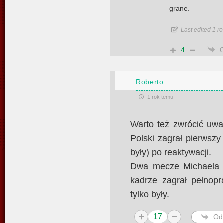
grane.
Last edited 1 r
4
Roberto
1 rok temu
Warto też zwrócić uwa
Polski zagrał pierwsz
były) po reaktywacji.
Dwa mecze Michaela 
kadrze zagrał pełnop
tylko były.
17
Od