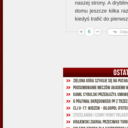
naszej strony. A drybli
domu jeszcze kilka ra
kiedyś trafić do pierwsz
6
Odp
OSTA
Zielona Góra szykuje się na puch
Podsumowanie meczów Akademii Wi
Kamil Cybulski przedłużył umowę
O półfinał okręgowego PP z trze
CLJ U-17: Widzew - Igloopol (foto)
Strzelanina i cenny punkt Polakó
Krajewski zagrał przeciwko Tur