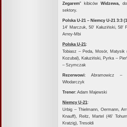
Zegarem
” kibiców
Widzewa,
do 
sektory.
Polska U-21 – Niemcy U-21 3:3 (1
14′ Marczuk, 50′ Kałuziński, 58′ 
Arrey-Mbi
Polska U-21
:
Tobiasz – Peda, Mosór, Matysik 
Kozubal), Kałuziński, Pyrka – Pie
– Szymczak
Rezerwowi
: Abramowicz – Bi
Włodarczyk
Trener
: Adam Majewski
Niemcy U-21
:
Urbig – Thielmann, Oermann, Arr
Knauff), Reitz, Martel (46′ Tohu
Kratzig), Tresoldi