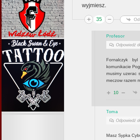
wyjmiesz.
35
Od
Profesor
Odpowiedź 
Fornalczyk by
komunikacie Pog
musimy uzerac s
meczow razem ma
10
Toma
Odpowiedź 
Masz Sypka Cybu