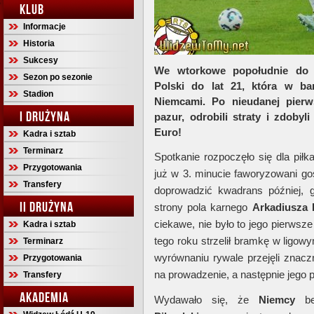
KLUB
Informacje
Historia
Sukcesy
We wtorkowe popołudnie do „
Sezon po sezonie
Polski do lat 21, która w ba
Stadion
Niemcami. Po nieudanej pierws
I DRUŻYNA
pazur, odrobili straty i zdob
Euro!
Kadra i sztab
Terminarz
Spotkanie rozpoczęło się dla piłk
Przygotowania
już w 3. minucie faworyzowani goś
Transfery
doprowadzić kwadrans później, g
II DRUŻYNA
strony pola karnego
Arkadiusza 
ciekawe, nie było to jego pierwsze 
Kadra i sztab
tego roku strzelił bramkę w ligow
Terminarz
wyrównaniu rywale przejęli znaczn
Przygotowania
na prowadzenie, a następnie jego
Transfery
AKADEMIA
Wydawało się, że
Niemcy
be