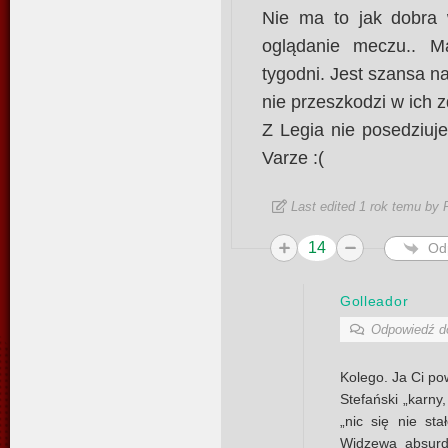
Nie ma to jak dobra 
oglądanie meczu.. Ma
tygodni. Jest szansa na
nie przeszkodzi w ich z
Z Legia nie posedziuj
Varze :(
Last edited 1 rok temu by 
14
Od
Golleador
Odpowiedź 
Kolego. Ja Ci p
Stefański „karny,
„nic się nie sta
Widzewa absurda