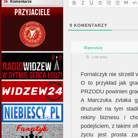
Komentarze
PRZYJACIELE
9
KOMENTARZY
Reminiio
1 rok temu
Fornalczyk nie strzelil
O to przykład jak gr
PRZODU powinien grac
A Marczuka zvtaka g
druzunie na tym stad
rekiny biznesu i c
podejściem, z takimi 
życiu jest prosta z