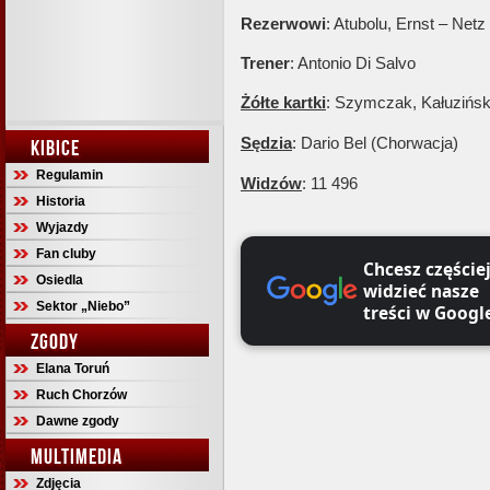
Rezerwowi
: Atubolu, Ernst – Netz
Trener
: Antonio Di Salvo
Żółte kartki
: Szymczak, Kałuzińs
Sędzia
: Dario Bel (Chorwacja)
KIBICE
Regulamin
Widzów
: 11 496
Historia
Wyjazdy
Fan cluby
Chcesz częście
Osiedla
widzieć nasze
Sektor „Niebo”
treści w Googl
ZGODY
Elana Toruń
Ruch Chorzów
Dawne zgody
MULTIMEDIA
Zdjęcia