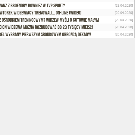
anż z Broendby również w TVP Sport?
[29.04.2020]
wtorek widzewiacy trenowali... on-line (wideo)
[29.04.2020]
z ośrodkiem treningowym? Widzew myśli o Gutowie Małym
[29.04.2020]
dion Widzewa można rozbudować do 23 tysięcy miejsc!
[28.04.2020]
bel wybrany pierwszym Środkowym Obrońcą Dekady!
[28.04.2020]