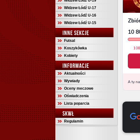
Widzew Łódź U-19
Widzew Łódź U-17
Widzew Łódź U-16
Widzew Łódź U-15
INNE SEKCJE
Futsal
Koszykówka
Kobiety
INFORMACJE
Aktualności
Wywiady
Oceny meczowe
Oświadczenia
Lista poparcia
SKWŁ
Regulamin