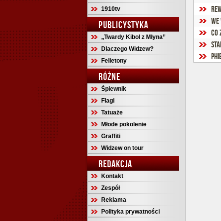
Rew
1910tv
We 
PUBLICYSTYKA
Co 
„Twardy Kibol z Młyna”
Sta
Dlaczego Widzew?
Phi
Felietony
RÓŻNE
Śpiewnik
Flagi
Tatuaże
Młode pokolenie
Graffiti
Widzew on tour
REDAKCJA
Kontakt
Zespół
Reklama
Polityka prywatności