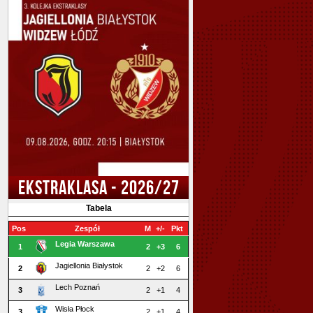
EKSTRAKLASA - 2026/27
Tabela
Pos
Zespół
M
+/-
Pkt
Legia Warszawa
1
2
+3
6
Jagiellonia Białystok
2
2
+2
6
Lech Poznań
3
2
+1
4
Wisła Płock
3
2
+1
4