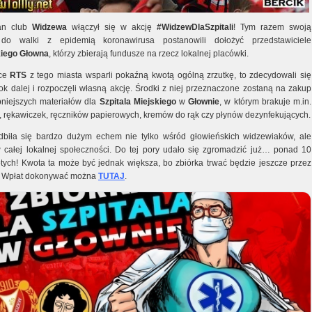
fan club
Widzewa
włączył się w akcję
#WidzewDlaSzpitali
! Tym razem swoją
 do walki z epidemią koronawirusa postanowili dołożyć przedstawiciele
iego Głowna
, którzy zbierają fundusze na rzecz lokalnej placówki.
ice
RTS
z tego miasta wsparli pokaźną kwotą ogólną zrzutkę, to zdecydowali się
rok dalej i rozpoczęli własną akcję. Środki z niej przeznaczone zostaną na zakup
bniejszych materiałów dla
Szpitala Miejskiego
w
Głownie
, w którym brakuje m.in.
 rękawiczek, ręczników papierowych, kremów do rąk czy płynów dezynfekujących.
dbiła się bardzo dużym echem nie tylko wśród głowieńskich widzewiaków, ale
 całej lokalnej społeczności. Do tej pory udało się zgromadzić już… ponad 10
łotych! Kwota ta może być jednak większa, bo zbiórka trwać będzie jeszcze przez
i. Wpłat dokonywać można
TUTAJ
.