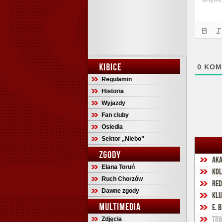
KIBICE
0
KOM
Regulamin
Historia
Wyjazdy
Fan cluby
Osiedla
Sektor „Niebo”
ZGODY
Aka
Elana Toruń
Kol
Ruch Chorzów
Red
Dawne zgody
Klu
MULTIMEDIA
E. 
Trw
Zdjęcia