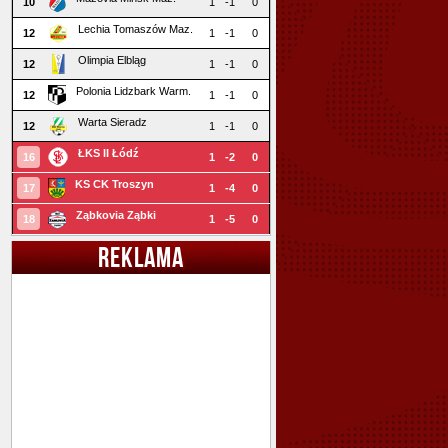
10
1
-1
0
Lechia Tomaszów Maz.
12
1
-1
0
Olimpia Elbląg
12
1
-1
0
Polonia Lidzbark Warm.
12
1
-1
0
Warta Sieradz
12
1
-1
0
ŁKS II Łódź
16
1
-2
0
KS CK Troszyn
17
1
-4
0
Ząbkovia Ząbki
18
1
-5
0
REKLAMA