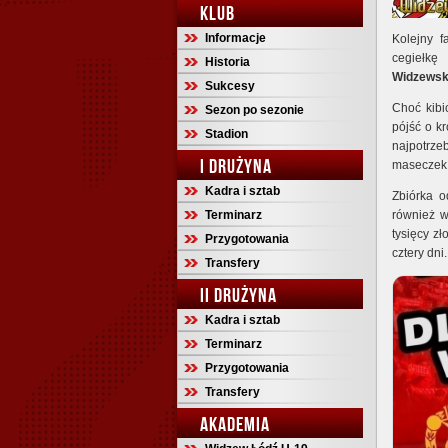
KLUB
Informacje
Kolejny 
cegiełkę
Historia
Widzewsk
Sukcesy
Choć kib
Sezon po sezonie
pójść o k
Stadion
najpotrze
I DRUŻYNA
maseczek,
Kadra i sztab
Zbiórka o
Terminarz
również w
tysięcy z
Przygotowania
cztery dn
Transfery
II DRUŻYNA
Kadra i sztab
Terminarz
Przygotowania
Transfery
AKADEMIA