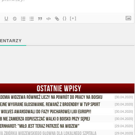
{}
[+]
ENTARZY
OSTATNIE WPISY
demia Widzewa również liczy na powrót do pracy na boisku
[30.04.2020]
ejne wygrane głosowanie. Rewanż z Broendby w TVP Sport
[30.04.2020]
 Wolves awansowali do fazy pucharowej Ligi Europy!
[30.04.2020]
b nie zamierza odpuszczać walki o boisko przy Sępiej
[30.04.2020]
Bernhardt: "Miło jest teraz patrzeć na Widzew"
[29.04.2020]
a zbiórka Widzewskiego Głowna dla lokalnego szpitala
[29.04.2020]