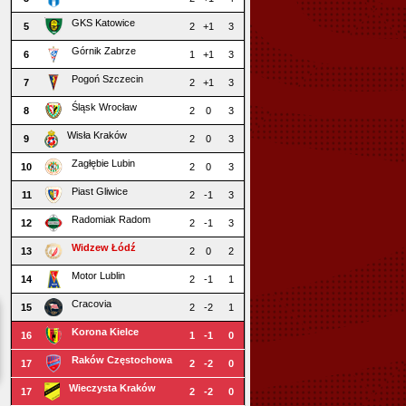
GKS Katowice
5
2
+1
3
Górnik Zabrze
6
1
+1
3
Pogoń Szczecin
7
2
+1
3
Śląsk Wrocław
8
2
0
3
Wisła Kraków
9
2
0
3
Zagłębie Lubin
10
2
0
3
Piast Gliwice
11
2
-1
3
Radomiak Radom
12
2
-1
3
Widzew Łódź
13
2
0
2
Motor Lublin
14
2
-1
1
Cracovia
15
2
-2
1
Korona Kielce
16
1
-1
0
Raków Częstochowa
17
2
-2
0
Wieczysta Kraków
17
2
-2
0