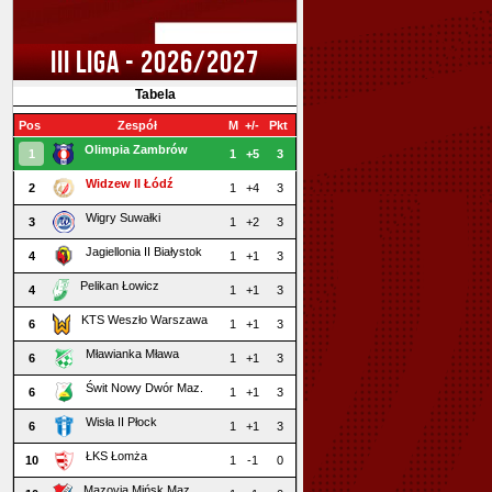
III LIGA - 2026/2027
Tabela
Pos
Zespół
M
+/-
Pkt
Olimpia Zambrów
1
1
+5
3
Widzew II Łódź
2
1
+4
3
Wigry Suwałki
3
1
+2
3
Jagiellonia II Białystok
4
1
+1
3
Pelikan Łowicz
4
1
+1
3
KTS Weszło Warszawa
6
1
+1
3
Mławianka Mława
6
1
+1
3
Świt Nowy Dwór Maz.
6
1
+1
3
Wisła II Płock
6
1
+1
3
ŁKS Łomża
10
1
-1
0
Mazovia Mińsk Maz.