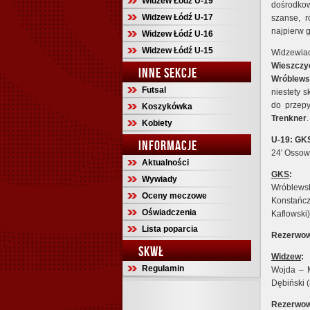
Widzew Łódź U-19
dośrodko
Widzew Łódź U-17
szanse, r
najpierw g
Widzew Łódź U-16
Widzew Łódź U-15
Widzewiac
Wieszczy
INNE SEKCJE
Wróblews
Futsal
niestety 
do przepy
Koszykówka
Trenkner
Kobiety
U-19: GKS
INFORMACJE
24′ Ossow
Aktualności
GKS
:
Wywiady
Wróblews
Oceny meczowe
Konstańcz
Oświadczenia
Kaflowski
Lista poparcia
Rezerwow
SKWŁ
Widzew
:
Regulamin
Wojda – M
Dębiński (
Rezerwow