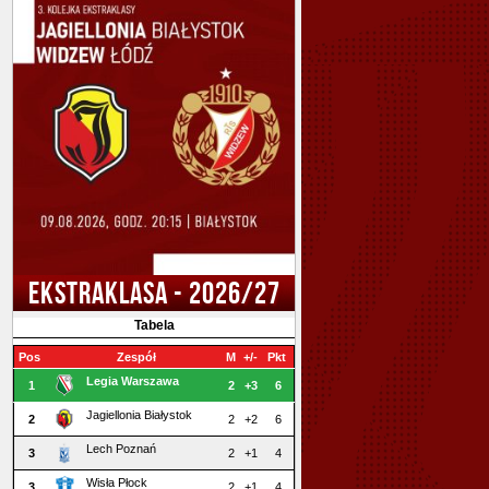
EKSTRAKLASA - 2026/27
Tabela
Pos
Zespół
M
+/-
Pkt
Legia Warszawa
1
2
+3
6
Jagiellonia Białystok
2
2
+2
6
Lech Poznań
3
2
+1
4
Wisła Płock
3
2
+1
4