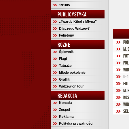
1910tv
PUBLICYSTYKA
„Twardy Kibol z Młyna”
Dlaczego Widzew?
Felietony
Pod
RÓŻNE
M. 
Śpiewnik
Fut
Flagi
Pol
Tatuaże
Wid
Młode pokolenie
U-1
Graffiti
Fut
Widzew on tour
M. 
REDAKCJA
Kos
Kontakt
Wid
Zespół
Skł
Reklama
Polityka prywatności