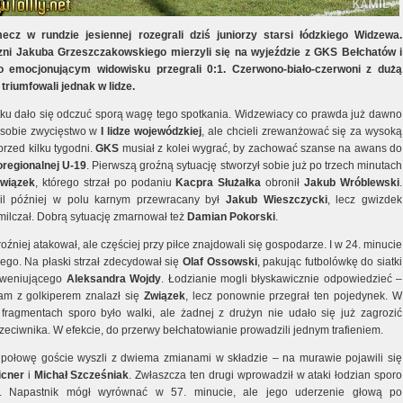
ecz w rundzie jesiennej rozegrali dziś juniorzy starsi łódzkiego Widzewa.
ni Jakuba Grzeszczakowskiego mierzyli się na wyjeździe z GKS Bełchatów i
o emocjonującym widowisku przegrali 0:1. Czerwono-biało-czerwoni z dużą
triumfowali jednak w lidze.
ku dało się odczuć sporą wagę tego spotkania. Widzewiacy co prawda już dawno
 sobie zwycięstwo w
I lidze wojewódzkiej
, ale chcieli zrewanżować się za wysoką
przed kilku tygodni.
GKS
musiał z kolei wygrać, by zachować szanse na awans do
oregionalnej U-19
. Pierwszą groźną sytuację stworzył sobie już po trzech minutach
wiązek
, którego strzał po podaniu
Kacpra Służałka
obronił
Jakub Wróblewski
.
wil później w polu karnym przewracany był
Jakub Wieszczycki
, lecz gwizdek
milczał. Dobrą sytuację zmarnował też
Damian Pokorski
.
roźniej atakował, ale częściej przy piłce znajdowali się gospodarze. I w 24. minucie
wego. Na płaski strzał zdecydował się
Olaf Ossowski
, pakując futbolówkę do siatki
rweniującego
Aleksandra Wojdy
. Łodzianie mogli błyskawicznie odpowiedzieć –
m z golkiperem znalazł się
Związek
, lecz ponownie przegrał ten pojedynek. W
 fragmentach sporo było walki, ale żadnej z drużyn nie udało się już zagrozić
zeciwnika. W efekcie, do przerwy bełchatowianie prowadzili jednym trafieniem.
połowę goście wyszli z dwiema zmianami w składzie – na murawie pojawili się
icner
i
Michał Szcześniak
. Zwłaszcza ten drugi wprowadził w ataki łodzian sporo
a. Napastnik mógł wyrównać w 57. minucie, ale jego uderzenie głową po