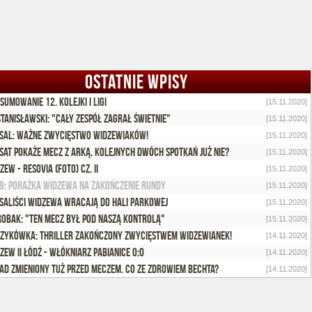
OSTATNIE WPISY
sumowanie 12. kolejki I ligi
[15.11.2020]
Stanisławski: "Cały zespół zagrał świetnie"
[15.11.2020]
sal: Ważne zwycięstwo widzewiaków!
[15.11.2020]
sat pokaże mecz z Arką, kolejnych dwóch spotkań już nie?
[15.11.2020]
zew - Resovia (foto) cz. II
[15.11.2020]
9: Porażka Widzewa na zakończenie rundy
[15.11.2020]
saliści Widzewa wracają do Hali Parkowej
[15.11.2020]
Robak: "Ten mecz był pod naszą kontrolą"
[15.11.2020]
zykówka: Thriller zakończony zwycięstwem widzewianek!
[14.11.2020]
zew II Łódź - Włókniarz Pabianice 0:0
[14.11.2020]
ad zmieniony tuż przed meczem. Co ze zdrowiem Bechta?
[14.11.2020]