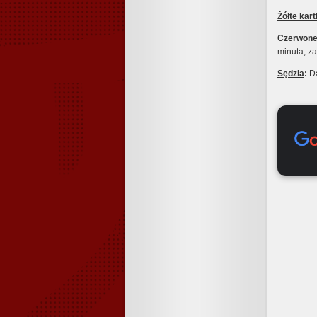
Żółte kart
Czerwone
minuta, z
Sędzia
:
Da