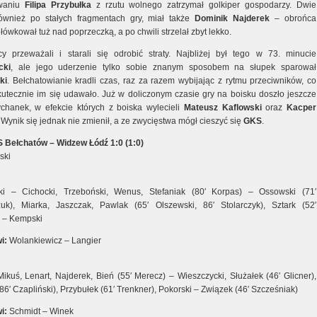
waniu
Filipa Przybułka
z rzutu wolnego zatrzymał golkiper gospodarzy. Dwie
ównież po stałych fragmentach gry, miał także
Dominik Najderek
– obrońca
łówkował tuż nad poprzeczką, a po chwili strzelał zbyt lekko.
y przeważali i starali się odrobić straty. Najbliżej był tego w 73. minucie
cki
, ale jego uderzenie tylko sobie znanym sposobem na słupek sparował
ki
. Bełchatowianie kradli czas, raz za razem wybijając z rytmu przeciwników, co
skutecznie im się udawało. Już w doliczonym czasie gry na boisku doszło jeszcze
chanek, w efekcie których z boiska wylecieli
Mateusz Kaflowski
oraz
Kacper
. Wynik się jednak nie zmienił, a ze zwycięstwa mógł cieszyć się
GKS
.
 Bełchatów – Widzew Łódź 1:0 (1:0)
ski
ki – Cichocki, Trzeboński, Wenus, Stefaniak (80′ Korpas) – Ossowski (71′
uk), Miarka, Jaszczak, Pawlak (65′ Olszewski, 86′ Stolarczyk), Sztark (52′
) – Kempski
i:
Wolankiewicz – Langier
ikuś, Lenart, Najderek, Bień (55′ Merecz) – Wieszczycki, Służałek (46′ Glicner),
86′ Czapliński), Przybułek (61′ Trenkner), Pokorski – Związek (46′ Szcześniak)
i:
Schmidt – Winek