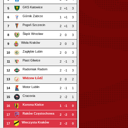
GKS Katowice
5
2
+1
3
Górnik Zabrze
6
1
+1
3
Pogoń Szczecin
7
2
+1
3
Śląsk Wrocław
8
2
0
3
Wisła Kraków
9
2
0
3
Zagłębie Lubin
10
2
0
3
Piast Gliwice
11
2
-1
3
Radomiak Radom
12
2
-1
3
Widzew Łódź
13
2
0
2
Motor Lublin
14
2
-1
1
Cracovia
15
2
-2
1
Korona Kielce
16
1
-1
0
Raków Częstochowa
17
2
-2
0
Wieczysta Kraków
17
2
-2
0