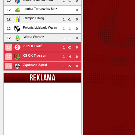
10
1
-1
0
Lechia Tomaszów Maz.
12
1
-1
0
Olimpia Elbląg
12
1
-1
0
Polonia Lidzbark Warm.
12
1
-1
0
Warta Sieradz
12
1
-1
0
ŁKS II Łódź
16
1
-2
0
KS CK Troszyn
17
1
-4
0
Ząbkovia Ząbki
18
1
-5
0
REKLAMA