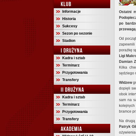
KLUB
Informacje
Ostatni m
Podopiecz
Historia
po bardz
Sukcesy
przewagą 
Sezon po sezonie
Od począt
Stadion
zapewnili
I DRUŻYNA
porażkę s
Ligi Makr
Kadra i sztab
Damian Z
Terminarz
Kilka ch
Przygotowania
sędziego 
Transfery
Widzew
g
II DRUŻYNA
dopięli s
obok inte
Kadra i sztab
sam na sa
Terminarz
kolejnych
bramce pr
Przygotowania
Transfery
Na drugą 
Patryk Gl
AKADEMIA
ożywieni