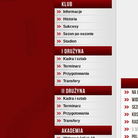
KLUB
Informacje
Historia
Sukcesy
Sezon po sezonie
Stadion
I DRUŻYNA
Kadra i sztab
Terminarz
Przygotowania
Transfery
II DRUŻYNA
Na 
Kadra i sztab
Wid
Terminarz
Sez
Przygotowania
Kos
Transfery
Rad
V M
AKADEMIA
Pol