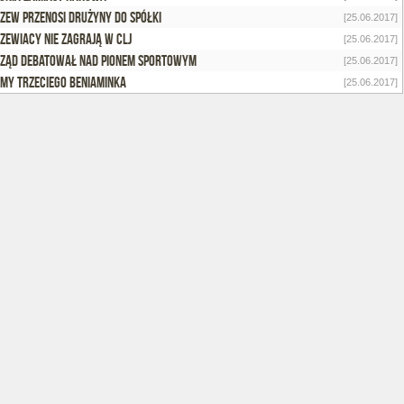
zew przenosi drużyny do spółki
[25.06.2017]
zewiacy nie zagrają w CLJ
[25.06.2017]
ząd debatował nad pionem sportowym
[25.06.2017]
my trzeciego beniaminka
[25.06.2017]