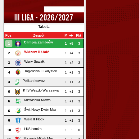
III LIGA - 2026/2027
Tabela
Pos
Zespół
M
+/-
Pkt
Olimpia Zambrów
1
1
+5
3
Widzew II Łódź
2
1
+4
3
Wigry Suwałki
3
1
+2
3
Jagiellonia II Białystok
4
1
+1
3
Pelikan Łowicz
4
1
+1
3
KTS Weszło Warszawa
6
1
+1
3
Mławianka Mława
6
1
+1
3
Świt Nowy Dwór Maz.
6
1
+1
3
Wisła II Płock
6
1
+1
3
ŁKS Łomża
10
1
-1
0
Mazovia Mińsk Maz.