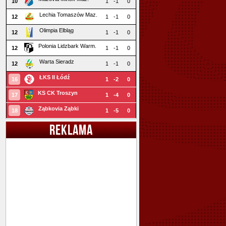
10
1
-1
0
Lechia Tomaszów Maz.
12
1
-1
0
Olimpia Elbląg
12
1
-1
0
Polonia Lidzbark Warm.
12
1
-1
0
Warta Sieradz
12
1
-1
0
ŁKS II Łódź
16
1
-2
0
KS CK Troszyn
17
1
-4
0
Ząbkovia Ząbki
18
1
-5
0
REKLAMA