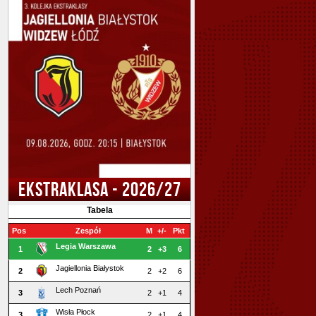
EKSTRAKLASA - 2026/27
Tabela
Pos
Zespół
M
+/-
Pkt
Legia Warszawa
1
2
+3
6
Jagiellonia Białystok
2
2
+2
6
Lech Poznań
3
2
+1
4
Wisła Płock
3
2
+1
4