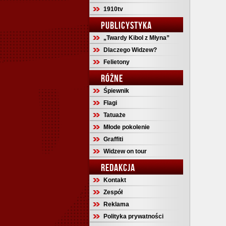
1910tv
PUBLICYSTYKA
„Twardy Kibol z Młyna”
Dlaczego Widzew?
Felietony
RÓŻNE
Śpiewnik
Flagi
Tatuaże
Młode pokolenie
Graffiti
Widzew on tour
REDAKCJA
Kontakt
Zespół
Reklama
Polityka prywatności