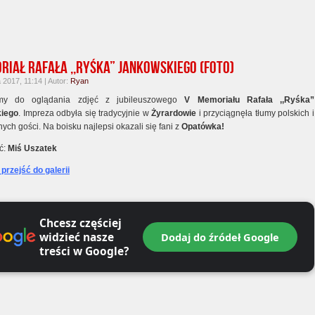
riał Rafała ,,Ryśka” Jankowskiego (foto)
2017, 11:14 | Autor:
Ryan
my do oglądania zdjęć z jubileuszowego
V Memoriału Rafała ,,Ryśka”
iego
. Impreza odbyła się tradycyjnie w
Żyrardowie
i przyciągnęła tłumy polskich i
ych gości. Na boisku najlepsi okazali się fani z
Opatówka!
ć:
Miś Uszatek
y przejść do galerii
Chcesz częściej
widzieć nasze
Dodaj do źródeł Google
treści w Google?