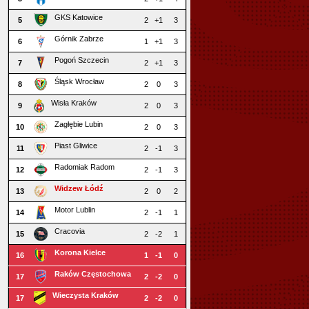
GKS Katowice
5
2
+1
3
Górnik Zabrze
6
1
+1
3
Pogoń Szczecin
7
2
+1
3
Śląsk Wrocław
8
2
0
3
Wisła Kraków
9
2
0
3
Zagłębie Lubin
10
2
0
3
Piast Gliwice
11
2
-1
3
Radomiak Radom
12
2
-1
3
Widzew Łódź
13
2
0
2
Motor Lublin
14
2
-1
1
Cracovia
15
2
-2
1
Korona Kielce
16
1
-1
0
Raków Częstochowa
17
2
-2
0
Wieczysta Kraków
17
2
-2
0