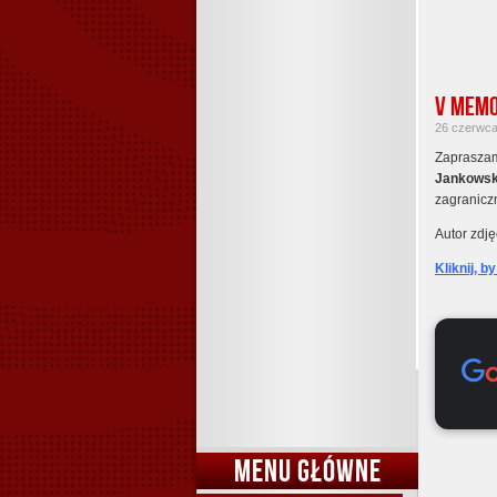
V Memo
26 czerwca 
Zaprasza
Jankowsk
zagraniczn
Autor zdję
Kliknij, b
MENU GŁÓWNE