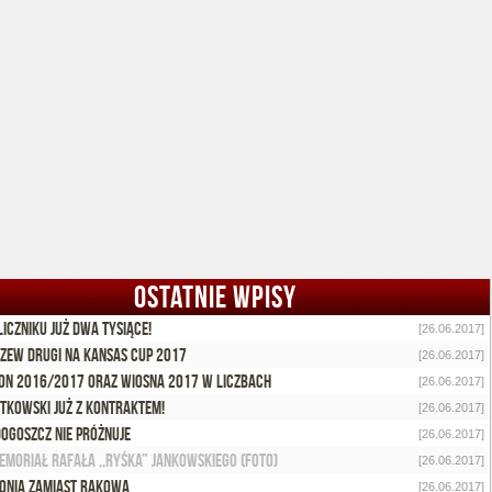
OSTATNIE WPISY
liczniku już dwa tysiące!
[26.06.2017]
zew drugi na Kansas Cup 2017
[26.06.2017]
on 2016/2017 oraz wiosna 2017 w liczbach
[26.06.2017]
tkowski już z kontraktem!
[26.06.2017]
ogoszcz nie próżnuje
[26.06.2017]
emoriał Rafała ,,Ryśka” Jankowskiego (foto)
[26.06.2017]
onia zamiast Rakowa
[26.06.2017]