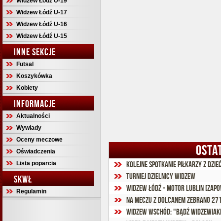
Widzew Łódź U-19
Widzew Łódź U-17
Widzew Łódź U-16
Widzew Łódź U-15
INNE SEKCJE
Futsal
Koszykówka
Kobiety
INFORMACJE
Aktualności
Wywiady
Oceny meczowe
OSTA
Oświadczenia
Lista poparcia
Kolejne spotkanie piłkarzy z dzie
Turniej dzielnicy WIDZEW
SKWŁ
Widzew Łódź - Motor Lublin [zapo
Regulamin
Na meczu z Dolcanem zebrano 271
Widzew Wschód: "Bądź Widzewiak