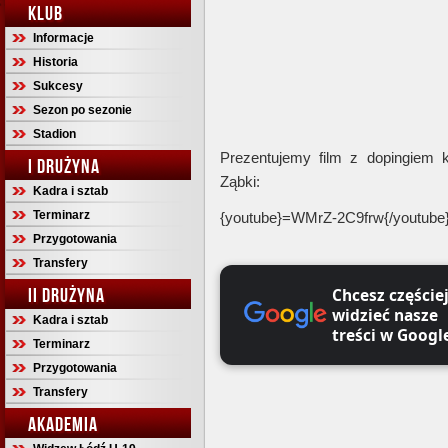
KLUB
Informacje
Historia
Sukcesy
Sezon po sezonie
Stadion
Prezentujemy film z dopingiem
I DRUŻYNA
Ząbki:
Kadra i sztab
Terminarz
{youtube}=WMrZ-2C9frw{/youtube
Przygotowania
Transfery
II DRUŻYNA
Chcesz częście
widzieć nasze
Kadra i sztab
treści w Googl
Terminarz
Przygotowania
Transfery
AKADEMIA