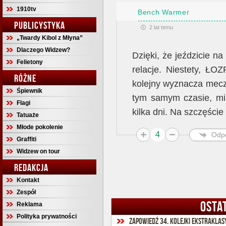
1910tv
Bench Warmer
PUBLICYSTYKA
2 lat temu
„Twardy Kibol z Młyna”
Dlaczego Widzew?
Dzięki, że jeździcie na
Felietony
relacje. Niestety, ŁO
RÓŻNE
kolejny wyznacza mecz
Śpiewnik
tym samym czasie, mim
Flagi
kilka dni. Na szczęście
Tatuaże
Młode pokolenie
4
Odp
Graffiti
Widzew on tour
REDAKCJA
Kontakt
Zespół
OSTA
Reklama
Polityka prywatności
Zapowiedź 34. kolejki Ekstraklas