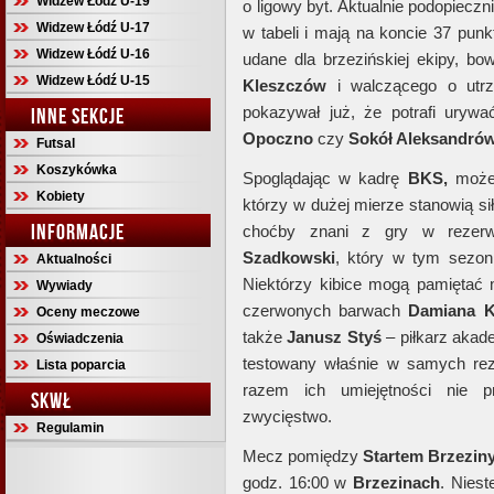
Widzew Łódź U-19
o ligowy byt. Aktualnie podopieczn
Widzew Łódź U-17
w tabeli i mają na koncie 37 pun
Widzew Łódź U-16
udane dla brzezińskiej ekipy, b
Widzew Łódź U-15
Kleszczów
i walczącego o utr
pokazywał już, że potrafi uryw
INNE SEKCJE
Opoczno
czy
Sokół Aleksandró
Futsal
Koszykówka
Spoglądając w kadrę
BKS,
może
Kobiety
którzy w dużej mierze stanowią si
INFORMACJE
choćby znani z gry w reze
Szadkowski
, który w tym sezon
Aktualności
Niektórzy kibice mogą pamiętać 
Wywiady
czerwonych barwach
Damiana
K
Oceny meczowe
także
Janusz
Styś
– piłkarz akad
Oświadczenia
testowany właśnie w samych re
Lista poparcia
razem ich umiejętności nie 
SKWŁ
zwycięstwo.
Regulamin
Mecz pomiędzy
Startem
Brzezin
godz. 16:00 w
Brzezinach
. Niest