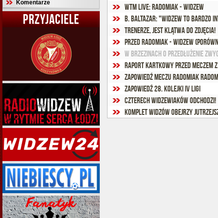
Komentarze
WTM Live: Radomiak - Widzew
PRZYJACIELE
B. Baltazar: "Widzew to bardzo i
Trenerze, jest klątwa do zdjęcia!
Przed Radomiak - Widzew (porówn
W Brzezinach o przedłużenie zwyci
Raport kartkowy przed meczem z
Zapowiedź meczu Radomiak Radom
Zapowiedź 28. kolejki IV ligi
Czterech widzewiaków odchodzi!
Komplet widzów obejrzy jutrzejs