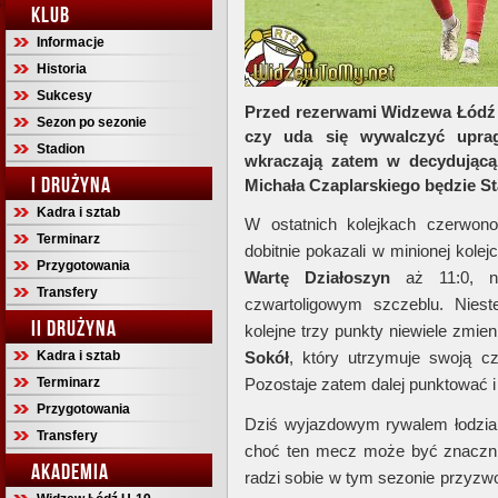
KLUB
Informacje
Historia
Sukcesy
Przed rezerwami Widzewa Łódź s
Sezon po sezonie
czy uda się wywalczyć uprag
Stadion
wkraczają zatem w decydującą
I DRUŻYNA
Michała Czaplarskiego będzie St
Kadra i sztab
W ostatnich kolejkach czerwono-
Terminarz
dobitnie pokazali w minionej kole
Przygotowania
Wartę
Działoszyn
aż 11:0, no
Transfery
czwartoligowym szczeblu. Niest
II DRUŻYNA
kolejne trzy punkty niewiele zmien
Kadra i sztab
Sokół
, który utrzymuje swoją c
Terminarz
Pozostaje zatem dalej punktować i 
Przygotowania
Dziś wyjazdowym rywalem łodzian
Transfery
choć ten mecz może być znaczni
AKADEMIA
radzi sobie w tym sezonie przyzwoi