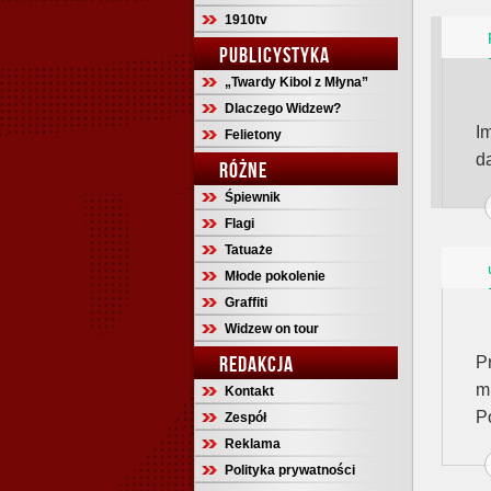
1910tv
PUBLICYSTYKA
„Twardy Kibol z Młyna”
Dlaczego Widzew?
I
Felietony
da
RÓŻNE
Śpiewnik
Flagi
Tatuaże
Młode pokolenie
Graffiti
Widzew on tour
REDAKCJA
P
m
Kontakt
P
Zespół
Reklama
Polityka prywatności