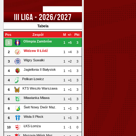
III LIGA - 2026/2027
Tabela
Pos
Zespół
M
+/-
Pkt
Olimpia Zambrów
1
1
+5
3
Widzew II Łódź
2
1
+4
3
Wigry Suwałki
3
1
+2
3
Jagiellonia II Białystok
4
1
+1
3
Pelikan Łowicz
4
1
+1
3
KTS Weszło Warszawa
6
1
+1
3
Mławianka Mława
6
1
+1
3
Świt Nowy Dwór Maz.
6
1
+1
3
Wisła II Płock
6
1
+1
3
ŁKS Łomża
10
1
-1
0
Mazovia Mińsk Maz.