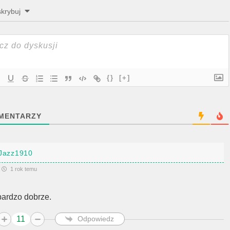
krybuj
{}
[+]
MENTARZY
Jazz1910
1 rok temu
 bardzo dobrze.
11
Odpowiedz