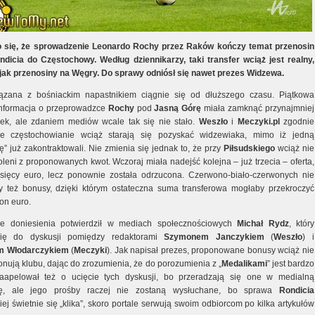
 się, że sprowadzenie Leonardo Rochy przez Raków kończy temat przenosin
dicia do Częstochowy. Według dziennikarzy, taki transfer wciąż jest realny,
jak przenosiny na Węgry. Do sprawy odniósł się nawet prezes Widzewa.
ązana z bośniackim napastnikiem ciągnie się od dłuższego czasu. Piątkowa
 informacja o przeprowadzce
Rochy
pod
Jasną Górę
miała zamknąć przynajmniej
nek, ale zdaniem mediów wcale tak się nie stało.
Weszło
i
Meczyki.pl
zgodnie
że częstochowianie wciąż starają się pozyskać widzewiaka, mimo iż jedną
ę” już zakontraktowali. Nie zmienia się jednak to, że przy
Piłsudskiego
wciąż nie
leni z proponowanych kwot. Wczoraj miała nadejść kolejna – już trzecia – oferta,
sięcy euro, lecz ponownie została odrzucona. Czerwono-biało-czerwonych nie
y też bonusy, dzięki którym ostateczna suma transferowa mogłaby przekroczyć
on euro.
nie doniesienia potwierdził w mediach społecznościowych
Michał Rydz
, który
się do dyskusji pomiędzy redaktorami
Szymonem Janczykiem
(
Weszło
) i
 Włodarczykiem
(
Meczyki
). Jak napisał prezes, proponowane bonusy wciąż nie
onują klubu, dając do zrozumienia, że do porozumienia z „
Medalikami
” jest bardzo
aapelował też o ucięcie tych dyskusji, bo przeradzają się one w medialną
lę, ale jego prośby raczej nie zostaną wysłuchane, bo sprawa
Rondicia
ej świetnie się „klika”, skoro portale serwują swoim odbiorcom po kilka artykułów