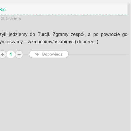
R2r
1 rok temu
zyli jedziemy do Turcji. Zgramy zespół, a po powrocie go
ymieszamy – wzmocnimy/osłabimy :) dobreee :)
4
Odpowiedz