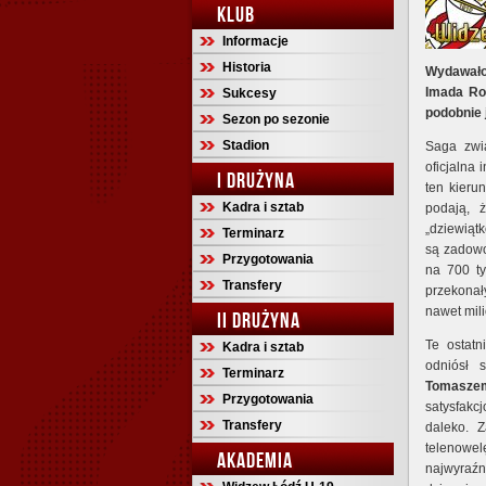
KLUB
Informacje
Historia
Wydawało
Imada Ron
Sukcesy
podobnie 
Sezon po sezonie
Stadion
Saga zwi
oficjalna
I DRUŻYNA
ten kieru
Kadra i sztab
podają, 
„dziewiątk
Terminarz
są zadowo
Przygotowania
na 700 ty
Transfery
przekonał
nawet mili
II DRUŻYNA
Te ostat
Kadra i sztab
odniósł 
Terminarz
Tomaszem
Przygotowania
satysfakcj
Transfery
daleko. Z
telenowe
AKADEMIA
najwyraźni