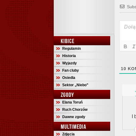
Subs
KIBICE
Regulamin
Historia
Wyjazdy
10
KO
Fan cluby
Osiedla
Sektor „Niebo”
ZGODY
Elana Toruń
Ruch Chorzów
I
Dawne zgody
MULTIMEDIA
Zdjęcia