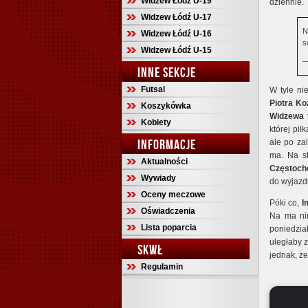
Widzew Łódź U-19
dziennie.
Widzew Łódź U-17
N
Widzew Łódź U-16
se
Widzew Łódź U-15
—
INNE SEKCJE
Futsal
W tyle n
Piotra K
Koszykówka
Widzewa
Kobiety
której pi
INFORMACJE
ale po za
ma. Na st
Aktualności
Częstoch
Wywiady
do wyjaz
Oceny meczowe
Póki co,
I
Oświadczenia
Na ma nim
Lista poparcia
poniedzi
uległaby 
SKWŁ
jednak, że
Regulamin