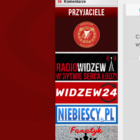
Komentarze
PRZYJACIELE
C
w