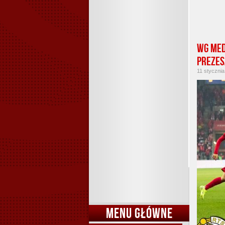
Wg med
prezes
11 stycznia
MENU GŁÓWNE