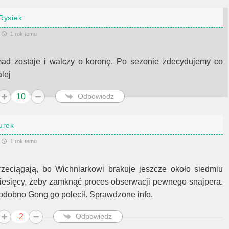
Rysiek
1 rok temu
mad zostaje i walczy o koronę. Po sezonie zdecydujemy co
lej
10
Odpowiedz
urek
1 rok temu
rzeciągają, bo Wichniarkowi brakuje jeszcze około siedmiu
iesięcy, żeby zamknąć proces obserwacji pewnego snajpera.
odobno Gong go polecił. Sprawdzone info.
-2
Odpowiedz