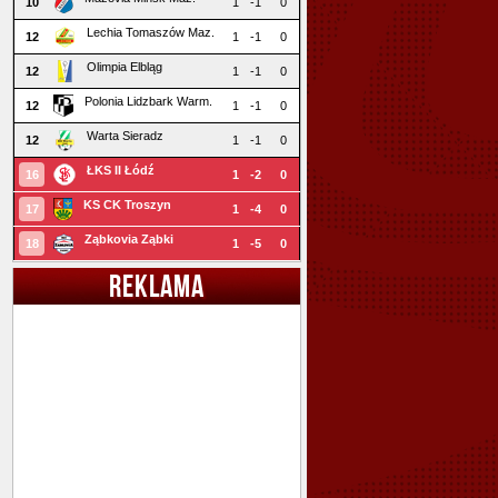
10
1
-1
0
Lechia Tomaszów Maz.
12
1
-1
0
Olimpia Elbląg
12
1
-1
0
Polonia Lidzbark Warm.
12
1
-1
0
Warta Sieradz
12
1
-1
0
ŁKS II Łódź
16
1
-2
0
KS CK Troszyn
17
1
-4
0
Ząbkovia Ząbki
18
1
-5
0
REKLAMA