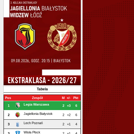
EKSTRAKLASA - 2026/27
Tabela
Pos
Zespół
M
+/-
Pkt
Legia Warszawa
1
2
+3
6
Jagiellonia Białystok
2
2
+2
6
Lech Poznań
3
2
+1
4
Wisła Płock
3
2
+1
4