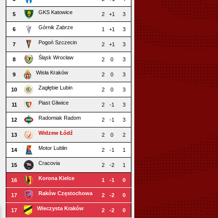
GKS Katowice
5
2
+1
3
Górnik Zabrze
6
1
+1
3
Pogoń Szczecin
7
2
+1
3
Śląsk Wrocław
8
2
0
3
Wisła Kraków
9
2
0
3
Zagłębie Lubin
10
2
0
3
Piast Gliwice
11
2
-1
3
Radomiak Radom
12
2
-1
3
Widzew Łódź
13
2
0
2
Motor Lublin
14
2
-1
1
Cracovia
15
2
-2
1
Korona Kielce
16
1
-1
0
Raków Częstochowa
17
2
-2
0
Wieczysta Kraków
17
2
-2
0