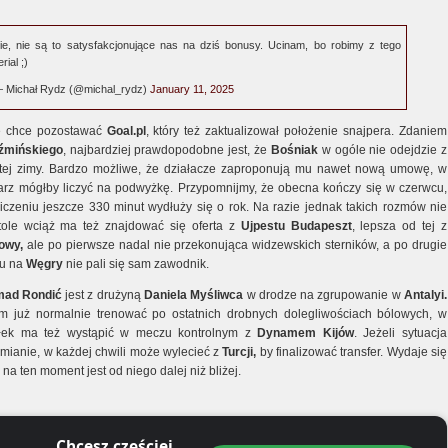
ie, nie są to satysfakcjonujące nas na dziś bonusy. Ucinam, bo robimy z tego
rial ;)
 Michał Rydz (@michal_rydz)
January 11, 2025
ie chce pozostawać
Goal.pl
, który też zaktualizował położenie snajpera. Zdaniem
oźmińskiego
, najbardziej prawdopodobne jest, że
Bośniak
w ogóle nie odejdzie z
tej zimy. Bardzo możliwe, że działacze zaproponują mu nawet nową umowę, w
łkarz mógłby liczyć na podwyżkę. Przypomnijmy, że obecna kończy się w czerwcu,
liczeniu jeszcze 330 minut wydłuży się o rok. Na razie jednak takich rozmów nie
ole wciąż ma też znajdować się oferta z
Ujpestu Budapeszt
, lepsza od tej z
owy,
ale po pierwsze nadal nie przekonująca widzewskich sterników, a po drugie
du na
Węgry
nie pali się sam zawodnik.
mad Rondić
jest z drużyną
Daniela Myśliwca
w drodze na zgrupowanie w
Antalyi.
 już normalnie trenować po ostatnich drobnych dolegliwościach bólowych, w
ałek ma też wystąpić w meczu kontrolnym z
Dynamem Kijów
. Jeżeli sytuacja
zmianie, w każdej chwili może wylecieć z
Turcji,
by finalizować transfer. Wydaje się
 na ten moment jest od niego dalej niż bliżej.
Chcesz częściej