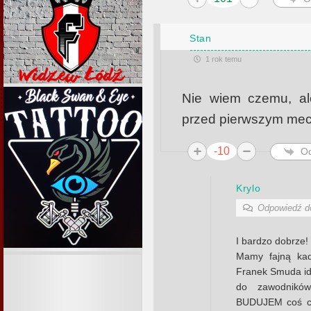
Stan
1 rok temu
Nie wiem czemu, ale
przed pierwszym mec
-10
O
Krylo
Odpowiedź 
I bardzo dobrze!
Mamy fajną kad
Franek Smuda idz
do zawodników
BUDUJEM coś co