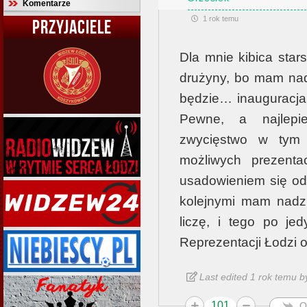
Komentarze
1 rok temu
PRZYJACIELE
Dla mnie kibica star
drużyny, bo mam nadz
będzie… inauguracja
Pewne, a najlepi
zwycięstwo w tym
możliwych prezenta
usadowieniem się od
kolejnymi mam nadzi
liczę, i tego po jed
Reprezentacji Łodzi
Last edited 1 rok temu b
101
O