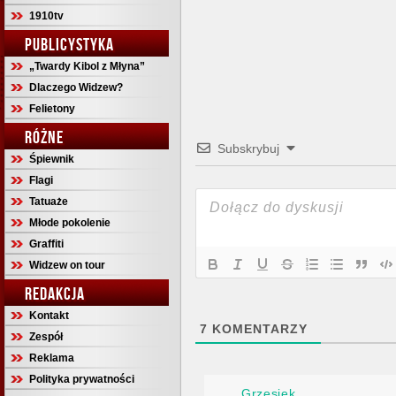
1910tv
PUBLICYSTYKA
„Twardy Kibol z Młyna”
Dlaczego Widzew?
Felietony
RÓŻNE
Subskrybuj
Śpiewnik
Flagi
Tatuaże
Młode pokolenie
Graffiti
Widzew on tour
REDAKCJA
Kontakt
7
KOMENTARZY
Zespół
Reklama
Polityka prywatności
Grzesiek