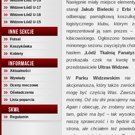
Widzew Łódź U-19
Następnie miały miejsce element
Widzew Łódź U-17
stanął
Jakub Bielecki
z
Erbi 
Widzew Łódź U-16
odbierając pamiątkową koszulk
Widzew Łódź U-15
logistycznego klubu, którym 
INNE SEKCJE
reprezentował ją sam prezes 
kibicowskiego. Ogłoszono bowi
Futsal
minionego sezonu zwyciężyła cho
Koszykówka
hasłem „
Łódź Tkalnią Fanaty
Kobiety
przekazała czek na kwotę trz
INFORMACJE
przedstawiciele
Ultras Widzew
.
Aktualności
W
Parku Widzewskim
nie m
Wywiady
akcjonariusza, który także zwrócił
Oceny meczowe
mogę być częścią Was. Zawsze 
Oświadczenia
mocniej. Od stu dni pracujemy 
Lista poparcia
Again i obiecuję, że zrobimy wsz
SKWŁ
tam, gdzie ma być – tak wysoko,
Regulamin
naszą sprawczość i to będzie dz
strona, ale chciałem też powied