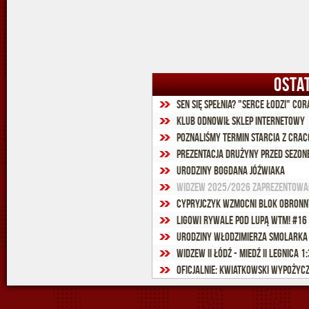
OSTA
Sen się spełnia? "Serce Łodzi" co
Klub odnowił sklep internetowy
Poznaliśmy termin starcia z Crac
Prezentacja drużyny przed sezon
Urodziny Bogdana Jóźwiaka
Widzew 2025/2026 zaprezentowa
Cypryjczyk wzmocni blok obronn
Ligowi rywale pod lupą WTM! #16 
Widzew II Łódź - Miedź II Legnica 1:
Oficjalnie: Kwiatkowski wypożyczo