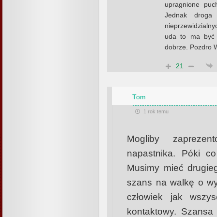
upragnione puch
Jednak droga 
nieprzewidzialny
uda to ma być 
dobrze. Pozdro
21
Tom
1 rok temu
Mogliby zaprezen
napastnika. Póki co
Musimy mieć drugie
szans na walkę o wyż
człowiek jak wszys
kontaktowy. Szansa 