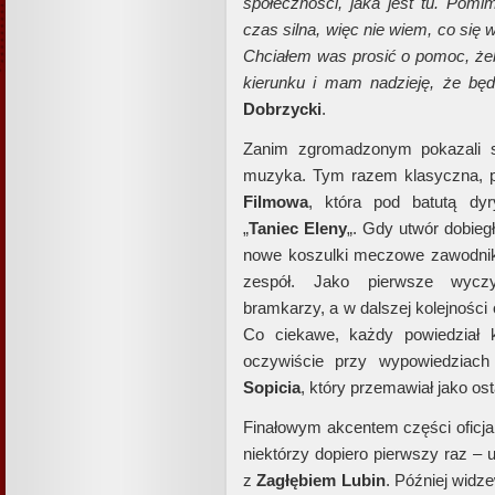
społeczności, jaka jest tu. Pomi
czas silna, więc nie wiem, co się 
Chciałem was prosić o pomoc, ż
kierunku i mam nadzieję, że będ
Dobrzycki
.
Zanim zgromadzonym pokazali si
muzyka. Tym razem klasyczna, 
Filmowa
, która pod batutą dy
„
Taniec Eleny
„. Gdy utwór dobieg
nowe koszulki meczowe zawodnik
zespół. Jako pierwsze wyczy
bramkarzy, a w dalszej kolejnośc
Co ciekawe, każdy powiedział k
oczywiście przy wypowiedziac
Sopicia
, który przemawiał jako ost
Finałowym akcentem części oficjal
niektórzy dopiero pierwszy raz – 
z
Zagłębiem Lubin
. Później widz