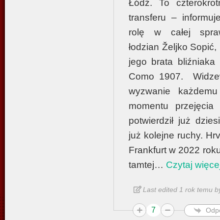
Łódź. To czterokrot
transferu – informu
rolę w całej spr
łodzian Željko Sopić, 
jego brata bliźniak
Como 1907. Widzew j
wyzwanie każdemu 
momentu przejęcia 
potwierdził już dzie
już kolejne ruchy. Hrv
Frankfurt w 2022 roku
tamtej
…
Czytaj więce
Last edited 1 rok temu b
7
Odp