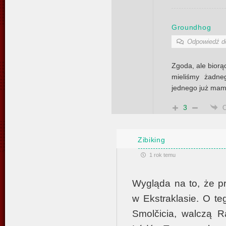
Groundhog
Odpowiedź 
Zgoda, ale biorą
mieliśmy żadne
jednego już mam
3
Zibiking
1 rok temu
Wygląda na to, że p
w Ekstraklasie. O t
Smolčicia, walczą 