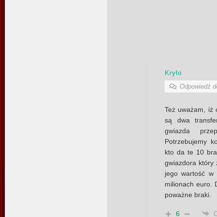
Krylo
Odpowiedź 
Też uważam, iż 
są dwa transfe
gwiazda prze
Potrzebujemy k
kto da te 10 br
gwiazdora który
jego wartość w 
milionach euro. 
poważne braki.
6