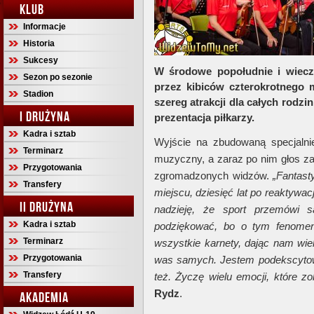
KLUB
Informacje
Historia
Sukcesy
W środowe popołudnie i wiecz
Sezon po sezonie
przez kibiców czterokrotnego m
Stadion
szereg atrakcji dla całych rodz
I DRUŻYNA
prezentacja piłkarzy.
Kadra i sztab
Wyjście na zbudowaną specjalni
Terminarz
muzyczny, a zaraz po nim głos z
Przygotowania
zgromadzonych widzów.
„Fantas
Transfery
miejscu, dziesięć lat po reaktywa
II DRUŻYNA
nadzieję, że sport przemówi
Kadra i sztab
podziękować, bo o tym fenomeni
Terminarz
wszystkie karnety, dając nam wiel
Przygotowania
was samych. Jestem podekscytowa
Transfery
też. Życzę wielu emocji, które z
Rydz
.
AKADEMIA