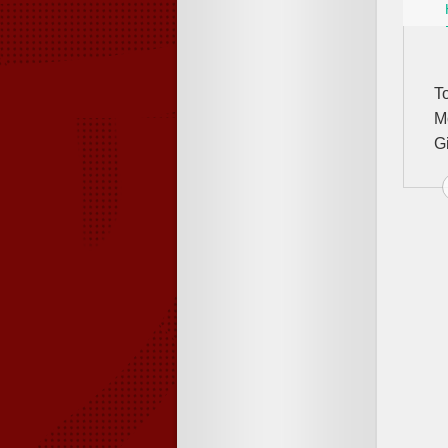
T
M
G