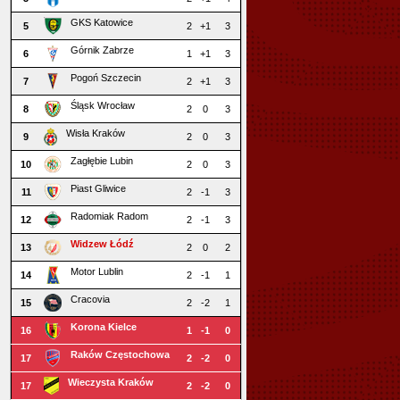
GKS Katowice
5
2
+1
3
Górnik Zabrze
6
1
+1
3
Pogoń Szczecin
7
2
+1
3
Śląsk Wrocław
8
2
0
3
Wisła Kraków
9
2
0
3
Zagłębie Lubin
10
2
0
3
Piast Gliwice
11
2
-1
3
Radomiak Radom
12
2
-1
3
Widzew Łódź
13
2
0
2
Motor Lublin
14
2
-1
1
Cracovia
15
2
-2
1
Korona Kielce
16
1
-1
0
Raków Częstochowa
17
2
-2
0
Wieczysta Kraków
17
2
-2
0