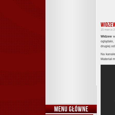
Widzew
15 marca 20
Widzew
wr
oglądało,
drugiej o
Na kanal
Materiał 
MENU GŁÓWNE