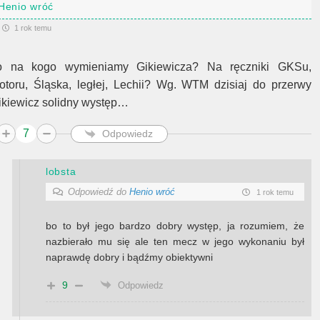
Henio wróć
1 rok temu
o na kogo wymieniamy Gikiewicza? Na ręczniki GKSu,
otoru, Śląska, ległej, Lechii? Wg. WTM dzisiaj do przerwy
ikiewicz solidny występ…
7
Odpowiedz
lobsta
Odpowiedź do
Henio wróć
1 rok temu
bo to był jego bardzo dobry występ, ja rozumiem, że
nazbierało mu się ale ten mecz w jego wykonaniu był
naprawdę dobry i bądźmy obiektywni
9
Odpowiedz