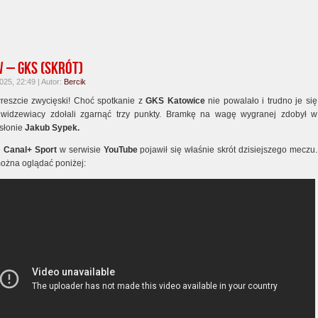
 – GKS (skrót)
25, 22:49 | Autor:
Bercik
eszcie zwycięski! Choć spotkanie z
GKS Katowice
nie powalało i trudno je się
 widzewiacy zdołali zgarnąć trzy punkty. Bramkę na wagę wygranej zdobył w
dsłonie
Jakub Sypek.
e
Canal+ Sport
w serwisie
YouTube
pojawił się właśnie skrót dzisiejszego meczu.
można oglądać poniżej: