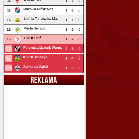
11
1
-1
0
Mazovia Mińsk Maz.
11
1
-1
0
Lechia Tomaszów Maz.
13
1
-1
0
Warta Sieradz
13
1
-1
0
ŁKS II Łódź
15
1
-2
0
Polonia Lidzbark Warm.
16
2
-3
0
KS CK Troszyn
17
1
-4
0
Ząbkovia Ząbki
18
1
-5
0
REKLAMA