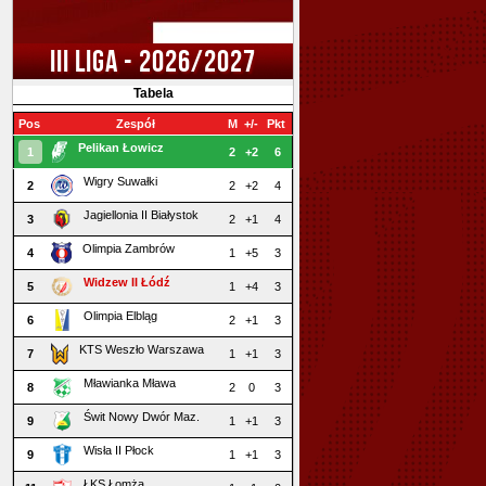
III LIGA - 2026/2027
Tabela
Pos
Zespół
M
+/-
Pkt
Pelikan Łowicz
1
2
+2
6
Wigry Suwałki
2
2
+2
4
Jagiellonia II Białystok
3
2
+1
4
Olimpia Zambrów
4
1
+5
3
Widzew II Łódź
5
1
+4
3
Olimpia Elbląg
6
2
+1
3
KTS Weszło Warszawa
7
1
+1
3
Mławianka Mława
8
2
0
3
Świt Nowy Dwór Maz.
9
1
+1
3
Wisła II Płock
9
1
+1
3
ŁKS Łomża