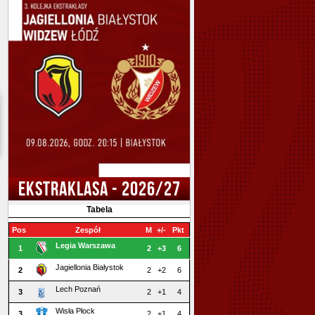
EKSTRAKLASA - 2026/27
Tabela
Pos
Zespół
M
+/-
Pkt
Legia Warszawa
1
2
+3
6
Jagiellonia Białystok
2
2
+2
6
Lech Poznań
3
2
+1
4
Wisła Płock
3
2
+1
4