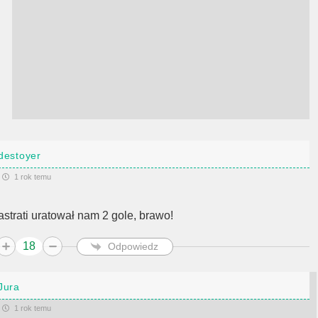
destoyer
1 rok temu
astrati uratował nam 2 gole, brawo!
18
Odpowiedz
Jura
1 rok temu