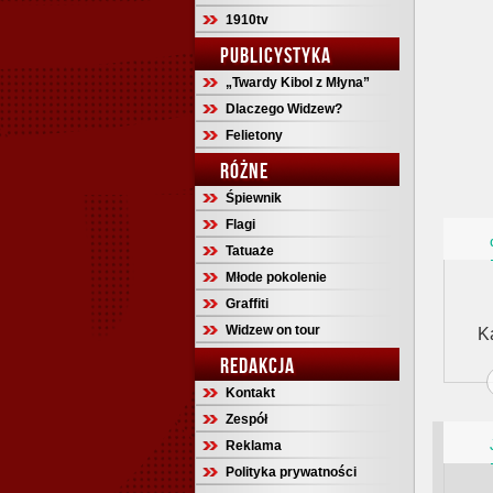
1910tv
PUBLICYSTYKA
„Twardy Kibol z Młyna”
Dlaczego Widzew?
Felietony
RÓŻNE
Śpiewnik
Flagi
Tatuaże
Młode pokolenie
Graffiti
Widzew on tour
K
REDAKCJA
Kontakt
Zespół
Reklama
Polityka prywatności