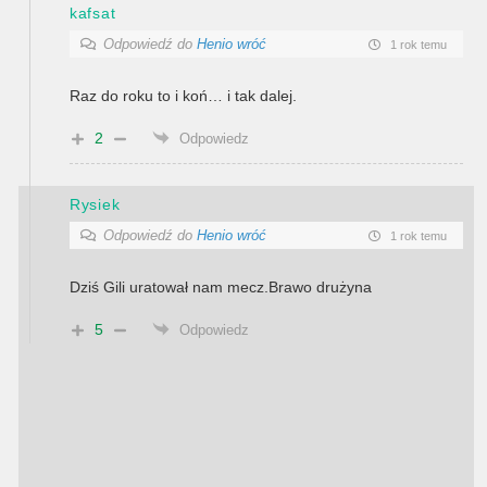
kafsat
Odpowiedź do
Henio wróć
1 rok temu
Raz do roku to i koń… i tak dalej.
2
Odpowiedz
Rysiek
Odpowiedź do
Henio wróć
1 rok temu
Dziś Gili uratował nam mecz.Brawo drużyna
5
Odpowiedz