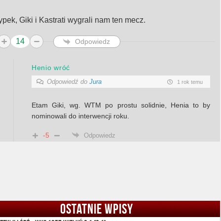
ypek, Giki i Kastrati wygrali nam ten mecz.
14
Odpowiedz
Henio wróć
Odpowiedź do
Jura
1 rok temu
Etam Giki, wg. WTM po prostu solidnie, Henia to by
nominowali do interwencji roku.
-5
Odpowiedz
OSTATNIE WPISY