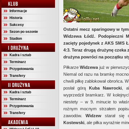
KLUB
Informacje
Historia
Sukcesy
Ostatni mecz sparingowy w tym 
Sezon po sezonie
Widzewa Łódź. Podopieczni Mi
Stadion
zacięty pojedynek z AKS SMS Łó
I DRUŻYNA
4:3. Teraz drugą drużynę czeka
Kadra i sztab
drużyna powróci na początku st
Terminarz
Piłkarze
Widzewa
już w pierwszyc
Przygotowania
Niemal od razu na bramkę mocno 
Transfery
chwili piłkę zablokował obrońca. W
II DRUŻYNA
posłał górą
Kuba
Nawrocki
, 
Kadra i sztab
wyprzedził bramkarz. W kolejny
Terminarz
niestety – w 9. minucie to właśn
Przygotowania
rożnym mocnym strzałem popis
Transfery
zawodów.
Widzew
starał się o
AKADEMIA
Kostewski
, ale piłka wyraźnie mi