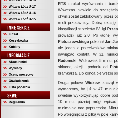
Widzew Łódź U-19
RTS
szukał wyrównania i bardz
Widzew Łódź U-17
Wówczas niewiele do szczęścia 
Widzew Łódź U-16
chwili został zablokowany przez o
Widzew Łódź U-15
mieli przeciwnicy. Dobrą okaz
INNE SEKCJE
klasyfikacji strzelców IV ligi
Prze
Futsal
prowadził już 2:0. Po ładnej 
Koszykówka
Pietuszewskiego
pokonał
Jan
Ja
Kobiety
ale jeden z przeciwników minimal
nawiązać kontakt. W 31. minuc
INFORMACJE
Radomski
. Widzewiak 5 minut pó
Aktualności
składnej akcji i podaniu od
Piot
Wywiady
bramkarza. Do końca pierwszej poł
Oceny meczowe
Oświadczenia
Drugą połowę
Widzew
zaczął w
Lista poparcia
wymarzony, bo już w 47. minuc
SKWŁ
świetnie wykorzystując dobre po
10 minut później mógł wpisać 
Regulamin
minimalnie nad poprzeczką. Minut
Po wbiegnięciu z piłką w pole kar