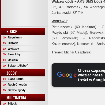
Widzew Łódź – AKS SMS Łódź 4:
36′, 47′ Radomski, 56′ Andrzejkie
Janiszewski, 82′ Triki
Widzew II
:
Pietruszewski (60′ Kazimor) – G
KIBICE
Przybylski (60′ Madej), Gajewski
Regulamin
(60′ Przybułek) – Radomski
Historia
Kazimierowicz), Kostewski – Andrze
Wyjazdy
Trener
: Michał Czaplarski
Fan cluby
Osiedla
Sektor „Niebo”
Chcesz częście
ZGODY
widzieć nasze
treści w Googl
Elana Toruń
Ruch Chorzów
Dawne zgody
MULTIMEDIA
Zdjęcia