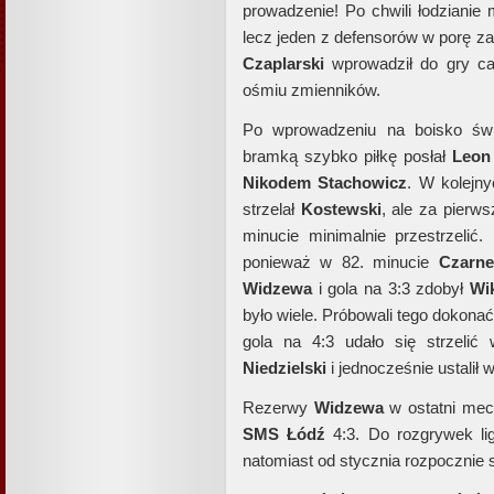
prowadzenie! Po chwili łodzianie 
lecz jeden z defensorów w porę za
Czaplarski
wprowadził do gry ca
ośmiu zmienników.
Po wprowadzeniu na boisko śwież
bramką szybko piłkę posłał
Leon
Nikodem
Stachowicz
. W kolejn
strzelał
Kostewski
, ale za pierw
minucie minimalnie przestrzelić.
ponieważ w 82. minucie
Czarne
Widzewa
i gola na 3:3 zdobył
Wi
było wiele. Próbowali tego dokona
gola na 4:3 udało się strzelić 
Niedzielski
i jednocześnie ustalił w
Rezerwy
Widzewa
w ostatni mec
SMS Łódź
4:3. Do rozgrywek li
natomiast od stycznia rozpocznie