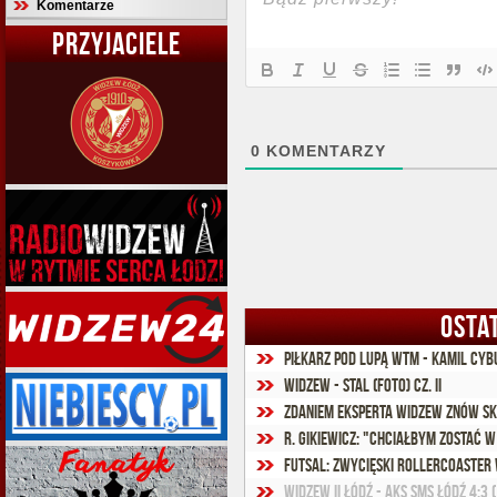
Komentarze
PRZYJACIELE
0
KOMENTARZY
OSTA
Piłkarz pod lupą WTM - Kamil Cyb
Widzew - Stal (foto) cz. II
Zdaniem eksperta Widzew znów s
R. Gikiewicz: "Chciałbym zostać w
Futsal: Zwycięski rollercoaster
Widzew II Łódź - AKS SMS Łódź 4:3 (