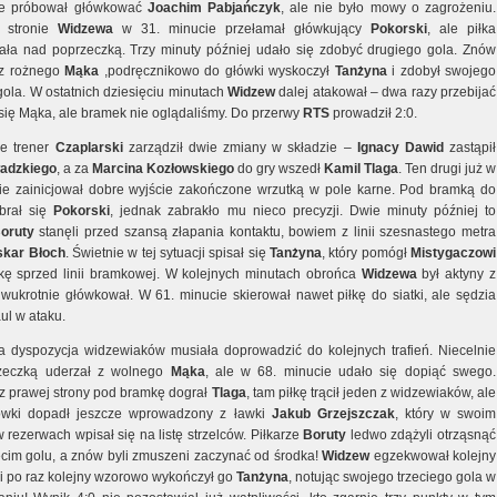
ce próbował główkować
Joachim
Pabjańczyk
, ale nie było mowy o zagrożeniu.
 stronie
Widzewa
w 31. minucie przełamał główkujący
Pokorski
, ale piłka
ła nad poprzeczką. Trzy minuty później udało się zdobyć drugiego gola. Znów
 z rożnego
Mąka
,podręcznikowo do główki wyskoczył
Tanżyna
i zdobył swojego
gola. W ostatnich dziesięciu minutach
Widzew
dalej atakował – dwa razy przebijać
się Mąka, ale bramek nie oglądaliśmy. Do przerwy
RTS
prowadził 2:0.
e trener
Czaplarski
zarządził dwie zmiany w składzie –
Ignacy
Dawid
zastąpił
wadzkiego
, a za
Marcina
Kozłowskiego
do gry wszedł
Kamil
Tlaga
. Ten drugi już w
ie zainicjował dobre wyjście zakończone wrzutką w pole karne. Pod bramką do
ebrał się
Pokorski
, jednak zabrakło mu nieco precyzji. Dwie minuty później to
oruty
stanęli przed szansą złapania kontaktu, bowiem z linii szesnastego metra
skar
Błoch
. Świetnie w tej sytuacji spisał się
Tanżyna
, który pomógł
Mistygaczowi
iłkę sprzed linii bramkowej. W kolejnych minutach obrońca
Widzewa
był aktyny z
dwukrotnie główkował. W 61. minucie skierował nawet piłkę do siatki, ale sędzia
ul w ataku.
 dyspozycja widzewiaków musiała doprowadzić do kolejnych trafień. Niecelnie
zeczką uderzał z wolnego
Mąka
, ale w 68. minucie udało się dopiąć swego.
 prawej strony pod bramkę dograł
Tlaga
, tam piłkę trącił jeden z widzewiaków, ale
lówki dopadł jeszcze wprowadzony z ławki
Jakub Grzejszczak
, który w swoim
 rezerwach wpisał się na listę strzelców. Piłkarze
Boruty
ledwo zdążyli otrząsnąć
zecim golu, a znów byli zmuszeni zaczynać od środka!
Widzew
egzekwował kolejny
y i po raz kolejny wzorowo wykończył go
Tanżyna
, notując swojego trzeciego gola w