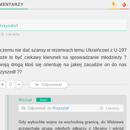
MENTARZY
Krzysztof
2 lat temu
 czemu nie dać szansy w rezerwach temu Ukraińcowi z U-19?
oże to być ciekawy kierunek na sprowadzanie młodzieży ?
woją drogą ktoś się orientuję na jakiej zasadzie on do nas
rzyszedł ??
0
Odpowiedz
Michał
Autor
Odpowiedź do
Krzysztof
2 lat temu
Gdy wybuchła wojna za wschodnią granicą, do Widzewa
przyjechała grupa młodych piłkarzy z Ukrainy i wśród