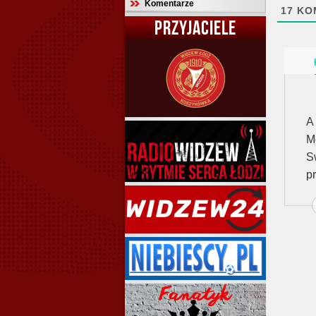
Komentarze
17
KO
PRZYJACIELE
A
M
S
p