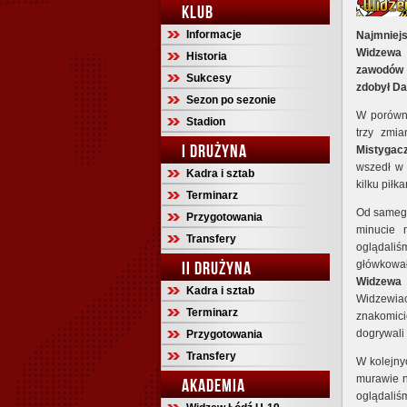
KLUB
Informacje
Najmniej
Widzewa 
Historia
zawodów i
Sukcesy
zdobył Da
Sezon po sezonie
W porówn
Stadion
trzy zmi
I DRUŻYNA
Mistygac
wszedł w
Kadra i sztab
kilku piłk
Terminarz
Od samego
Przygotowania
minucie
Transfery
oglądaliś
II DRUŻYNA
główkow
Widzewa
Kadra i sztab
Widzewia
Terminarz
znakomici
dogrywali 
Przygotowania
Transfery
W kolejny
murawie n
AKADEMIA
oglądaliś