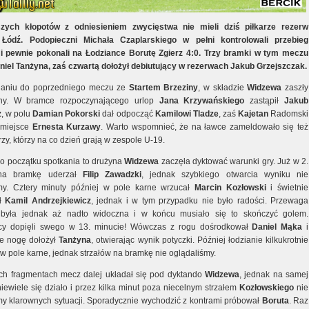
szych kłopotów z odniesieniem zwycięstwa nie mieli dziś piłkarze rezerw
Łódź. Podopieczni Michała Czaplarskiego w pełni kontrolowali przebieg
 pewnie pokonali na Łodziance Borutę Zgierz 4:0. Trzy bramki w tym meczu
niel Tanżyna, zaś czwartą dołożył debiutujący w rezerwach Jakub Grzejszczak.
aniu do poprzedniego meczu ze
Startem
Brzeziny
, w składzie
Widzewa
zaszły
any. W bramce rozpoczynającego urlop
Jana
Krzywańskiego
zastąpił
Jakub
z
, w polu
Damian
Pokorski
dał odpocząć
Kamilowi
Tladze
, zaś
Kajetan
Radomski
 miejsce
Ernesta
Kurzawy
. Warto wspomnieć, że na ławce zameldowało się też
arzy, którzy na co dzień grają w zespole U-19.
 początku spotkania to drużyna
Widzewa
zaczęła dyktować warunki gry. Już w 2.
 na bramkę uderzał
Filip
Zawadzki
, jednak szybkiego otwarcia wyniku nie
my. Cztery minuty później w pole karne wrzucał
Marcin Kozłowski
i świetnie
ał
Kamil Andrzejkiewicz
, jednak i w tym przypadku nie było radości. Przewaga
była jednak aż nadto widoczna i w końcu musiało się to skończyć golem.
cy dopięli swego w 13. minucie! Wówczas z rogu dośrodkował
Daniel Mąka
i
e nogę dołożył
Tanżyna
, otwierając wynik potyczki. Później łodzianie kilkukrotnie
w pole karne, jednak strzałów na bramkę nie oglądaliśmy.
ch fragmentach mecz dalej układał się pod dyktando
Widzewa
, jednak na samej
iewiele się działo i przez kilka minut poza niecelnym strzałem
Kozłowskiego
nie
my klarownych sytuacji. Sporadycznie wychodzić z kontrami próbował
Boruta
. Raz