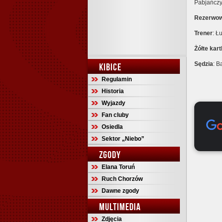
Pabjańczy
Rezerwow
Trener
: Ł
Żółte kart
Sędzia
: B
KIBICE
Regulamin
Historia
Wyjazdy
Fan cluby
Osiedla
Sektor „Niebo”
ZGODY
Elana Toruń
Ruch Chorzów
Dawne zgody
MULTIMEDIA
Zdjęcia