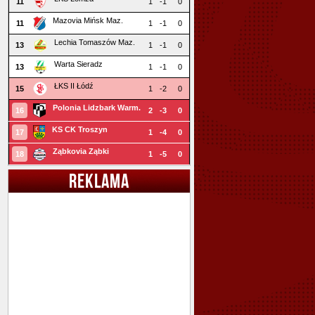
11
1
-1
0
Mazovia Mińsk Maz.
11
1
-1
0
Lechia Tomaszów Maz.
13
1
-1
0
Warta Sieradz
13
1
-1
0
ŁKS II Łódź
15
1
-2
0
Polonia Lidzbark Warm.
16
2
-3
0
KS CK Troszyn
17
1
-4
0
Ząbkovia Ząbki
18
1
-5
0
REKLAMA