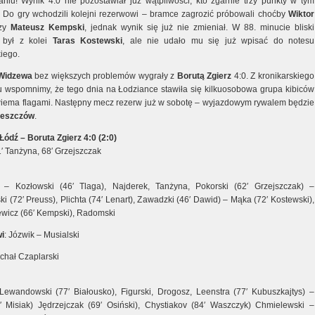
aniu! Wynik 4:0 nie pozostawiał już wątpliwości, kto zgarnie trzy punkty w tym
. Do gry wchodzili kolejni rezerwowi – bramce zagrozić próbowali choćby
Wiktor
zy
Mateusz
Kempski
, jednak wynik się już nie zmieniał. W 88. minucie bliski
a był z kolei
Taras
Kostewski
, ale nie udało mu się już wpisać do notesu
iego.
Widzewa
bez większych problemów wygrały z
Borutą
Zgierz
4:0. Z kronikarskiego
 wspomnimy, że tego dnia na Łodziance stawiła się kilkuosobowa grupa kibiców
wiema flagami. Następny mecz rezerw już w sobotę – wyjazdowym rywalem będzie
leszczów
.
Łódź – Boruta Zgierz 4:0 (2:0)
71′ Tanżyna, 68′ Grzejszczak
 – Kozłowski (46′ Tlaga), Najderek, Tanżyna, Pokorski (62′ Grzejszczak) –
 (72′ Preuss), Plichta (74′ Lenart), Zawadzki (46′ Dawid) – Mąka (72′ Kostewski),
ewicz (66′ Kempski), Radomski
i
: Józwik – Musialski
ichał Czaplarski
ewandowski (77′ Białousko), Figurski, Drogosz, Leenstra (77′ Kubuszkajtys) –
′ Misiak) Jędrzejczak (69′ Osiński), Chystiakov (84′ Waszczyk) Chmielewski –