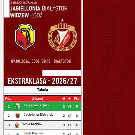
EKSTRAKLASA - 2026/27
Tabela
Pos
Zespół
M
+/-
Pkt
Legia Warszawa
1
2
+3
6
Jagiellonia Białystok
2
2
+2
6
Wisła Kraków
3
3
+1
6
Lech Poznań
4
2
+1
4