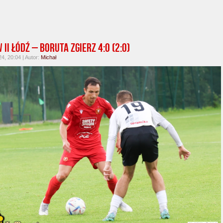
II Łódź – Boruta Zgierz 4:0 (2:0)
4, 20:04 | Autor:
Michał