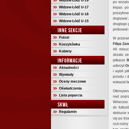
Widzew Łódź U-19
po wrzut
Widzew Łódź U-17
Impas po
poszybowa
Widzew Łódź U-16
dogrywał
Widzew Łódź U-15
drugiego 
INNE SEKCJE
próbował 
Futsal
W przerwi
Filipa Za
Koszykówka
49. minuc
Kobiety
strzału z
INFORMACJE
piłkarze
B
uderzył
O
Aktualności
i wybił p
Wywiady
przodu i 
Oceny meczowe
wskazał fa
Oświadczenia
Ofensywna
Lista poparcia
nad popr
Wówczas z
SKWŁ
do futbo
Regulamin
debiucie w
się po tr
rzut rożn