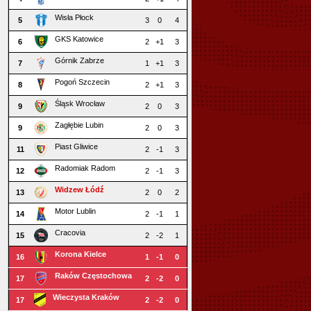
Wisła Płock
5
3
0
4
GKS Katowice
6
2
+1
3
Górnik Zabrze
7
1
+1
3
Pogoń Szczecin
8
2
+1
3
Śląsk Wrocław
9
2
0
3
Zagłębie Lubin
9
2
0
3
Piast Gliwice
11
2
-1
3
Radomiak Radom
12
2
-1
3
Widzew Łódź
13
2
0
2
Motor Lublin
14
2
-1
1
Cracovia
15
2
-2
1
Korona Kielce
16
1
-1
0
Raków Częstochowa
17
2
-2
0
Wieczysta Kraków
17
2
-2
0