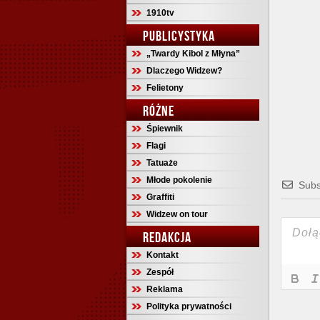
1910tv
PUBLICYSTYKA
„Twardy Kibol z Młyna”
Dlaczego Widzew?
Felietony
RÓŻNE
Śpiewnik
Flagi
Tatuaże
Młode pokolenie
Subs
Graffiti
Widzew on tour
REDAKCJA
Kontakt
Zespół
Reklama
Polityka prywatności