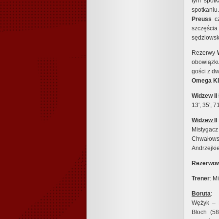
tym spotk
spotkaniu
Preuss
c
szczęści
sędziowsk
Rezerwy
obowiązku
gości z d
Omega
K
Widzew II 
13′, 35′, 
Widzew II
:
Mistygacz
Chwałowski
Andrzejki
Rezerwow
Trener
: M
Boruta
:
Wężyk – L
Błoch (58