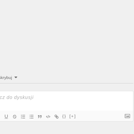
krybuj
{}
[+]