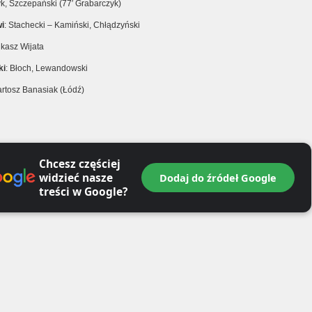
k, Szczepański (77′ Grabarczyk)
i
: Stachecki – Kamiński, Chłądzyński
ukasz Wijata
ki
: Błoch, Lewandowski
artosz Banasiak (Łódź)
Chcesz częściej
widzieć nasze
Dodaj do źródeł Google
treści w Google?