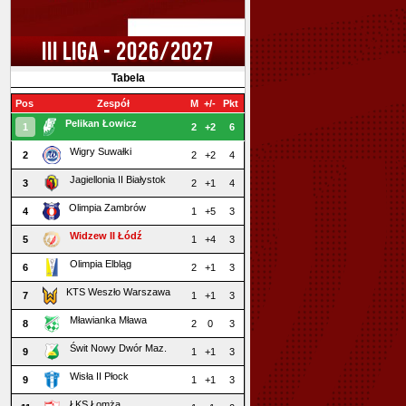
III LIGA - 2026/2027
Tabela
Pos
Zespół
M
+/-
Pkt
Pelikan Łowicz
1
2
+2
6
Wigry Suwałki
2
2
+2
4
Jagiellonia II Białystok
3
2
+1
4
Olimpia Zambrów
4
1
+5
3
Widzew II Łódź
5
1
+4
3
Olimpia Elbląg
6
2
+1
3
KTS Weszło Warszawa
7
1
+1
3
Mławianka Mława
8
2
0
3
Świt Nowy Dwór Maz.
9
1
+1
3
Wisła II Płock
9
1
+1
3
ŁKS Łomża