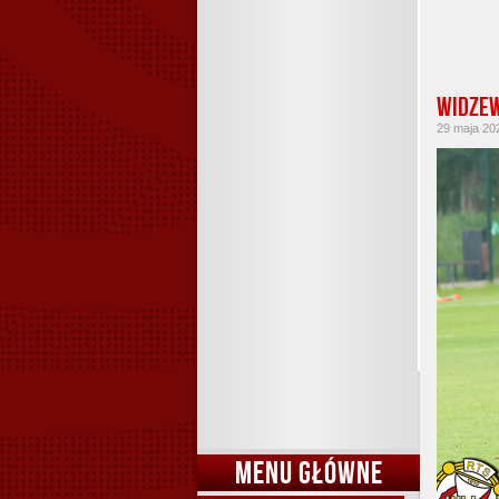
Widzew 
29 maja 202
MENU GŁÓWNE