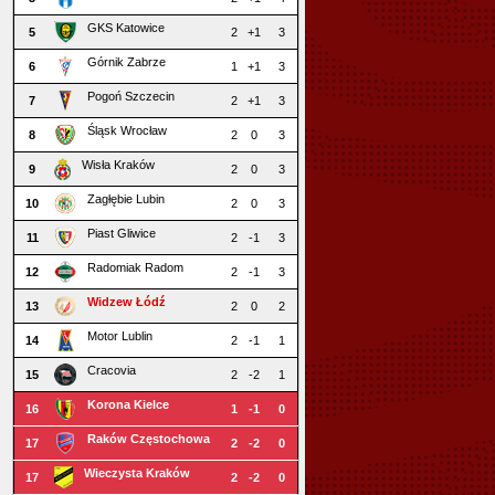
GKS Katowice
5
2
+1
3
Górnik Zabrze
6
1
+1
3
Pogoń Szczecin
7
2
+1
3
Śląsk Wrocław
8
2
0
3
Wisła Kraków
9
2
0
3
Zagłębie Lubin
10
2
0
3
Piast Gliwice
11
2
-1
3
Radomiak Radom
12
2
-1
3
Widzew Łódź
13
2
0
2
Motor Lublin
14
2
-1
1
Cracovia
15
2
-2
1
Korona Kielce
16
1
-1
0
Raków Częstochowa
17
2
-2
0
Wieczysta Kraków
17
2
-2
0