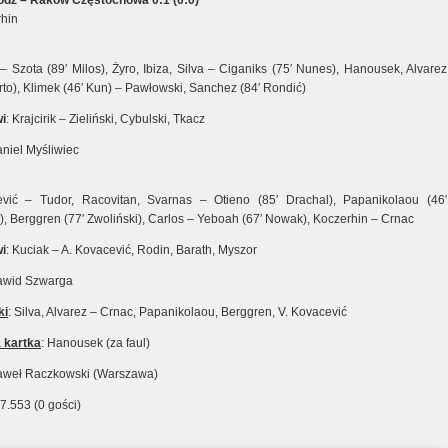
dź – Raków Częstochowa 0:1 (0:0)
rhin
– Szota (89′ Milos), Żyro, Ibiza, Silva – Ciganiks (75′ Nunes), Hanousek, Alvarez
erto), Klimek (46′ Kun) – Pawłowski, Sanchez (84′ Rondić)
i
: Krajcirik – Zieliński, Cybulski, Tkacz
aniel Myśliwiec
vić – Tudor, Racovitan, Svarnas – Otieno (85′ Drachal), Papanikolaou (46′
, Berggren (77′ Zwoliński), Carlos – Yeboah (67′ Nowak), Koczerhin – Crnac
i
: Kuciak – A. Kovacević, Rodin, Barath, Myszor
awid Szwarga
ki
: Silva, Alvarez – Crnac, Papanikolaou, Berggren, V. Kovacević
 kartka
: Hanousek (za faul)
Paweł Raczkowski (Warszawa)
17.553 (0 gości)