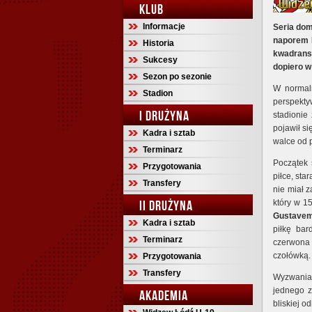
KLUB
Informacje
Seria dom
naporem R
Historia
kwadrans
Sukcesy
dopiero w
Sezon po sezonie
W normaln
Stadion
perspekty
I DRUŻYNA
stadionie
pojawił s
Kadra i sztab
walce od p
Terminarz
Początek 
Przygotowania
piłce, sta
Transfery
nie miał z
II DRUŻYNA
który w 1
Gustave
Kadra i sztab
piłkę bar
Terminarz
czerwona k
czołówką.
Przygotowania
Transfery
Wyzwania
jednego 
AKADEMIA
bliskiej o