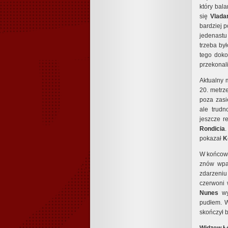
który bal
się
Vlada
bardziej p
jedenastu
trzeba by
tego doko
przekonali
Aktualny m
20. metrz
poza zas
ale trudn
jeszcze r
Rondicia
.
pokazał
K
W końcowy
znów wpad
zdarzeni
czerwoni 
Nunes
wy
pudłem. W
skończył 