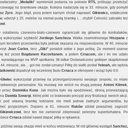
owtarzalny: „
Medaliki
” wymieniali podania na połowie
RTS,
próbując przełożyć
przewagę na bramkowe okazje. Kolejna nadarzyła się w 33. minucie, gdy pomylił
sz Żyro
. Jego błąd, poza polem karnym chciał naprawić
Gikiewicz,
ostatecznie
ac
uderzył z 25. metrów na niemal pustą bramkę i… chybił! Celności zabrakło też
owi
.
 osłabieniu czerwono-biało-czerwoni ograniczali się głównie do kontrataków,
się wykorzystać szybkość
Jordiego Sancheza
. Walka osamotnionego
Hiszpana
z
ym tercetem przeciwnika była jednak skazana na niepowodzenie. W 40. minucie
erzył
Jean Carlos
, lecz
„Giki”
poradził sobie z jego próbą. Za moment szanse
się też przed
Bogdanem Racovitanem
, a potem
Crnacem,
ale i im nie udało
 wyrastającego na MVP spotkania 36-latka! Doświadczony golkiper skapitulował
44. minucie, ale… gol nie został uznany! Piłkę do siatki posłał
Yeboah,
ale sędzia
iatkowski
dopatrzył się wcześniej faulu
Crnaca
w ofensywie i wciąż było 0:0.
śliwiec
wykorzystał przerwę na przeorganizowaniu swojego zespołu, co miało
nsekwencje personalne. Na murawę nie wrócił na drugą połowę
Antoni Klimek
,
ny przez
Dominika Kuna
. Jak można było się spodziewać, stroną przeważającą
yna
Dawida Szwargi
, której póki co brakowało precyzji przy finalizacji swoich akcji.
ci pod własną bramkę łodzianie nie mieli jednak żadnych argumentów, by
zieć przyjezdnym. Dopiero w 61. minucie
Raków
zdołał poważniej zagrozić
Gikiewiczowi
, lecz ten nie zamierzał zdejmować peleryny superbohatera. Po
główce
Crnaca
zdołał nawet złapać piłkę w rękawice.
 później swoją okazję mieli w końcu widzewiacy. W roli głównej wystąpił
Sanchez,