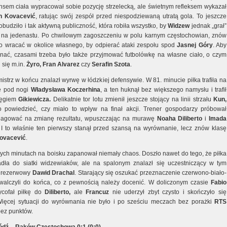
ansem ciała wypracował sobie pozycję strzelecką, ale świetnym refleksem wykazał
n Kovacević
, ratując swój zespół przed niespodziewaną utratą gola. To jeszcze
obudziło i tak aktywną publiczność, która robiła wszystko, by
Widzew
jednak „grał”
 na jedenastu. Po chwilowym zagoszczeniu w polu karnym częstochowian, znów
ło wracać w okolice własnego, by odpierać ataki zespołu spod
Jasnej Góry
. Aby
nać, czasami trzeba było także przyjmować futbolówkę na własne ciało, o czym
 się m.in.
Żyro, Fran Alvarez
czy
Serafin Szota
.
istrz w końcu znalazł wyrwę w łódzkiej defensywie. W 81. minucie piłka trafiła na
e pod nogi
Władysława Koczerhina
, a ten huknął bez większego namysłu i trafił
ięgiem
Gikiewicza.
Delikatnie tor lotu zmienił jeszcze stojący na linii strzału
Kun,
o powiedzieć, czy miało to wpływ na finał akcji. Trener gospodarzy próbował
eagować na zmianę rezultatu, wpuszczając na murawę
Noaha Diliberto
i
Imada
 I to właśnie ten pierwszy stanął przed szansą na wyrównanie, lecz znów klasę
ovacević
.
ch minutach na boisku zapanował niemały chaos. Doszło nawet do tego, że piłka
ła do siatki widzewiaków, ale na spalonym znalazł się uczestniczący w tym
u rezerwowy
Dawid Drachal
. Starający się oszukać przeznaczenie czerwono-biało-
walczyli do końca, co z pewnością należy docenić. W doliczonym czasie
Fabio
cofał piłkę do
Diliberto,
ale
Francuz
nie uderzył zbyt czysto i skończyło się
ięcej sytuacji do wyrównania nie było i po sześciu meczach bez porażki
RTS
bez punktów.