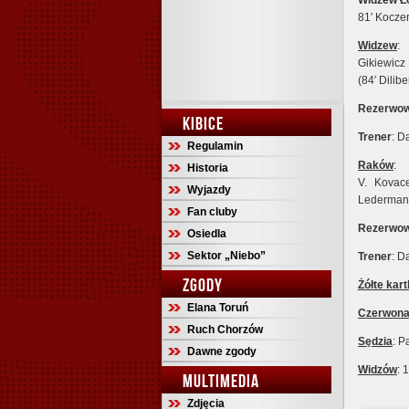
Widzew Łó
81′ Kocze
Widzew
:
Gikiewicz 
(84′ Dilib
Rezerwow
KIBICE
Trener
: D
Regulamin
Raków
:
Historia
V. Kovace
Wyjazdy
Lederman)
Fan cluby
Rezerwow
Osiedla
Sektor „Niebo”
Trener
: D
ZGODY
Żółte kart
Elana Toruń
Czerwona
Ruch Chorzów
Sędzia
: 
Dawne zgody
Widzów
: 
MULTIMEDIA
Zdjęcia