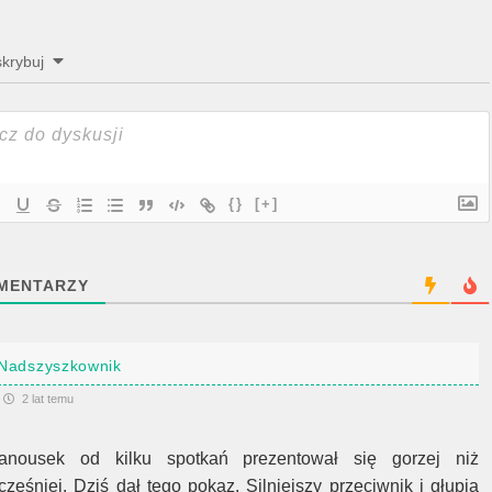
krybuj
{}
[+]
MENTARZY
Nadszyszkownik
2 lat temu
anousek od kilku spotkań prezentował się gorzej niż
cześniej. Dziś dał tego pokaz. Silniejszy przeciwnik i głupia