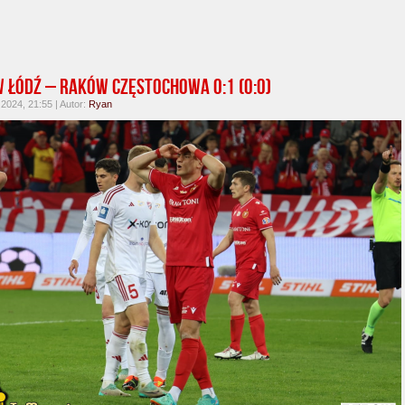
 Łódź – Raków Częstochowa 0:1 (0:0)
 2024, 21:55 | Autor:
Ryan