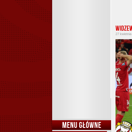
Widzew
27 kwietnia
MENU GŁÓWNE