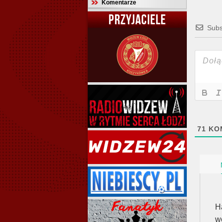
Komentarze
PRZYJACIELE
Subs
71
KO
H
w