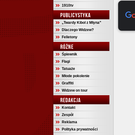
1910tv
PUBLICYSTYKA
„Twardy Kibol z Młyna”
Dlaczego Widzew?
Felietony
RÓŻNE
Śpiewnik
Flagi
Tatuaże
Młode pokolenie
Graffiti
Widzew on tour
REDAKCJA
Kontakt
Zespół
Reklama
Polityka prywatności