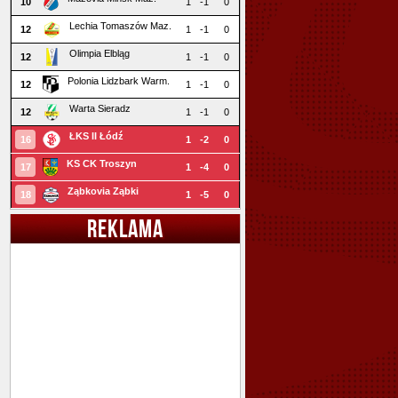
10
1
-1
0
Lechia Tomaszów Maz.
12
1
-1
0
Olimpia Elbląg
12
1
-1
0
Polonia Lidzbark Warm.
12
1
-1
0
Warta Sieradz
12
1
-1
0
ŁKS II Łódź
16
1
-2
0
KS CK Troszyn
17
1
-4
0
Ząbkovia Ząbki
18
1
-5
0
REKLAMA