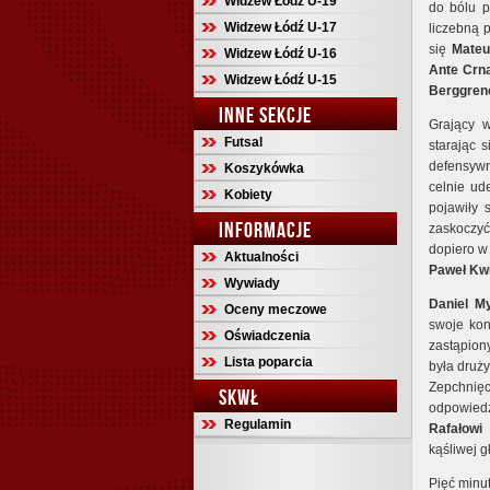
Widzew Łódź U-19
do bólu p
Widzew Łódź U-17
liczebną 
się
Mateu
Widzew Łódź U-16
Ante Crn
Widzew Łódź U-15
Berggren
INNE SEKCJE
Grający w
Futsal
starając 
defensywn
Koszykówka
celnie ud
Kobiety
pojawiły 
INFORMACJE
zaskoczyć
dopiero w 
Aktualności
Paweł Kw
Wywiady
Daniel My
Oceny meczowe
swoje ko
Oświadczenia
zastąpio
Lista poparcia
była druż
Zepchnię
SKWŁ
odpowied
Regulamin
Rafałowi 
kąśliwej 
Pięć minut