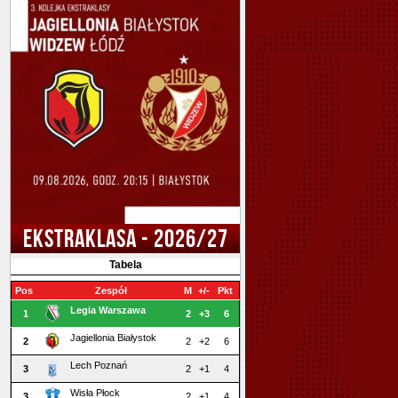
EKSTRAKLASA - 2026/27
Tabela
Pos
Zespół
M
+/-
Pkt
Legia Warszawa
1
2
+3
6
Jagiellonia Białystok
2
2
+2
6
Lech Poznań
3
2
+1
4
Wisła Płock
3
2
+1
4