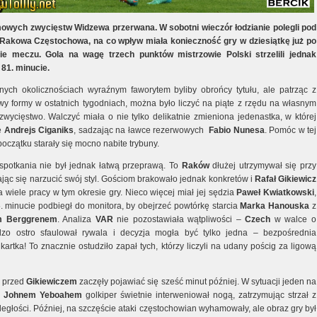
owych zwycięstw Widzewa przerwana. W sobotni wieczór łodzianie polegli pod
akowa Częstochowa, na co wpływ miała konieczność gry w dziesiątkę już po
ie meczu. Gola na wagę trzech punktów mistrzowie Polski strzelili jednak
 81. minucie.
ych okolicznościach wyraźnym faworytem byliby obrońcy tytułu, ale patrząc z
wy formy w ostatnich tygodniach, można było liczyć na piąte z rzędu na własnym
 zwycięstwo. Walczyć miała o nie tylko delikatnie zmieniona jedenastka, w której
ię
Andrejs Ciganiks
, sadzając na ławce rezerwowych
Fabio Nunesa
. Pomóc w tej
oczątku starały się mocno nabite trybuny.
spotkania nie był jednak łatwą przeprawą. To
Raków
dłużej utrzymywał się przy
rając się narzucić swój styl. Gościom brakowało jednak konkretów i
Rafał Gikiewicz
a wiele pracy w tym okresie gry. Nieco więcej miał jej sędzia
Paweł Kwiatkowski
,
5. minucie podbiegł do monitora, by obejrzeć powtórkę starcia
Marka Hanouska
z
m Berggrenem
. Analiza
VAR
nie pozostawiała wątpliwości –
Czech
w walce o
dzo ostro sfaulował rywala i decyzja mogła być tylko jedna – bezpośrednia
artka! To znacznie ostudziło zapał tych, którzy liczyli na udany pościg za ligową
 przed
Gikiewiczem
zaczęły pojawiać się sześć minut później. W sytuacji jeden na
z
Johnem Yeboahem
golkiper świetnie interweniował nogą, zatrzymując strzał z
dległości. Później, na szczęście ataki częstochowian wyhamowały, ale obraz gry był