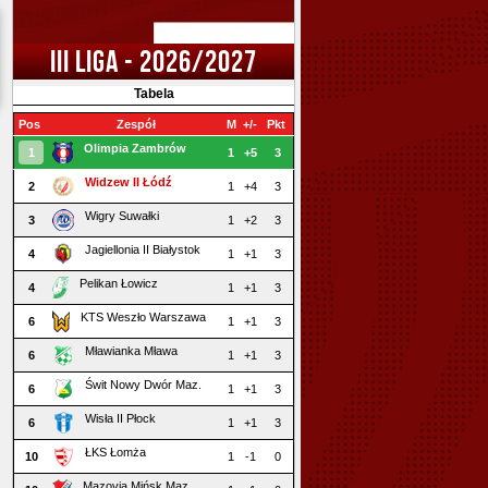
III LIGA - 2026/2027
Tabela
Pos
Zespół
M
+/-
Pkt
Olimpia Zambrów
1
1
+5
3
Widzew II Łódź
2
1
+4
3
Wigry Suwałki
3
1
+2
3
Jagiellonia II Białystok
4
1
+1
3
Pelikan Łowicz
4
1
+1
3
KTS Weszło Warszawa
6
1
+1
3
Mławianka Mława
6
1
+1
3
Świt Nowy Dwór Maz.
6
1
+1
3
Wisła II Płock
6
1
+1
3
ŁKS Łomża
10
1
-1
0
Mazovia Mińsk Maz.